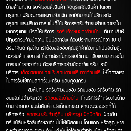
ย้ายสำนักงาน รับจ้างขนส่งสินค้า จัดบูธแสดงสินค้า ในเขต
กรุงเทพ ปริมณฑลและต่างจังหวัด เรามีทีมงานให้บริการทั่ว
กรุงเทพและปริมณฑล พื้นที่ให้บริการรถรับจ้างขนย้ายของเราใน
เขตกรุงเทพ มีรถให้บริการ
รถรับจ้างขนของย้ายบ้าน
ทีมงานสิงห์
ปทุมรถรับจ้างมีความเป็นมืออาชีพ ด้วยประสบการณ์กว่า 10 ปี
อัธยาศัยดี คุยง่าย เราต้องขอขอบคุณลูกค้าล่วงหน้าเป็นอย่างสูง
นะครับสำหรับการให้โอกาสเราในการรับใช้ท่าน เพื่อแบ่งเบาภาระใน
การขนย้ายของท่าน ด้วยบริการอย่างมืออาชีพครับ เรามี
บริการ
เด็กช่วยยกของฟรี สอบถามฟรี ทางด่วนฟรี
ให้โอกาสเรา
ในการรับใช้ท่านสักครั้งนะครับ ขอบคุณครับ
สิงห์ปทุม รถรับจ้างขนของ รถขนของ รถรับจ้าง รถ
ขนของไปต่างจังหวัด
รถขนของย้ายบ้าน
ให้บริการสำหรับงานย้าย
บ้าน ย้ายหอ ขนส่งสินค้า ฟรีเด็กยกของ ลักษณะของรถที่ให้
บริการคือ
รถกระบะรับจ้างตู้ทึบ หลังคาสูง ปิดมิดชิด
ป้องกัน
ทรัพย์สินหรือสินค้าของท่านไม่ให้เปียกฝน โดนแดด หรือสูญหาย