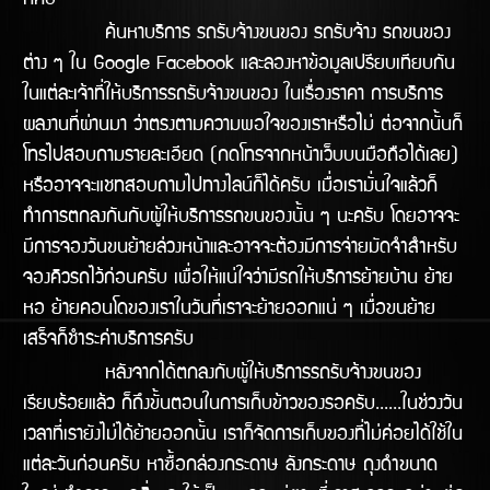
ก็คือ
ค้นหาบริการ รถรับจ้างขนของ รถรับจ้าง รถขนของ
ต่าง ๆ ใน Google Facebook และลองหาข้อมูลเปรียบเทียบกัน
ในแต่ละเจ้าที่ให้บริการรถรับจ้างขนของ ในเรื่องราคา การบริการ
ผลงานทีี่ผ่านมา ว่าตรงตามความพอใจของเราหรือไม่ ต่อจากนั้นก็
โทรไปสอบถามรายละเอียด (กดโทรจากหน้าเว็บบนมือถือได้เลย)
หรืออาจจะแชทสอบถามไปทางไลน์ก็ได้ครับ เมื่อเรามั่นใจแล้วก็
ทำการตกลงกันกับผู้ให้บริการรถขนของนั้น ๆ นะครับ โดยอาจจะ
มีการจองวันขนย้ายล่วงหน้าและอาจจะต้องมีการจ่ายมัดจำสำหรับ
จองคิวรถไว้ก่อนครับ เพื่อให้แน่ใจว่ามีรถให้บริิการย้ายบ้าน ย้าย
หอ ย้ายคอนโดของเราในวันทีี่เราจะย้ายออกแน่ ๆ เมื่อขนย้าย
เสร็จก็ชำระค่าบริการครับ
หลังจากได้ตกลงกับผู้ให้บริการรถรับจ้างขนของ
เรียบร้อยแล้ว ก็ถึงขั้นตอนในการเก็บข้าวของรอครับ......ในช่วงวัน
เวลาที่เรายังไม่ได้ย้ายออกนั้น เราก็จัดการเก็บของที่ไม่ค่อยได้ใช้ใน
แต่ละวันก่อนครับ หาซื้อกล่องกระดาษ ลังกระดาษ ถุงดำขนาด