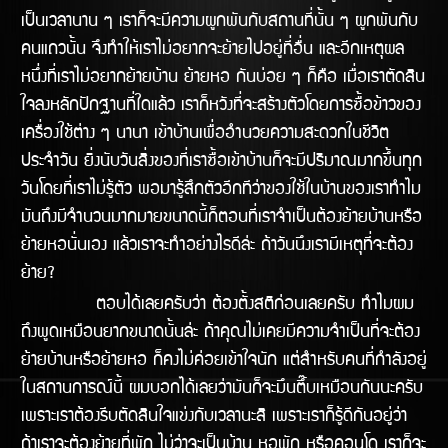
เป็นเวลานาน ๆ เราก็จะมีความผูกพันกับสถานที่นั้น ๆ ผูกพันกับ
คนแถวนั้น จึงทำให้เราไม่อยากจะย้ายไปอยู่ที่อื่น และอีกเหตุผล
หนึ่งที่เราไม่อยากย้ายบ้าน ย้ายหอ กันบ่อย ๆ ก็คือ เมื่อเราตัดสิน
ใจลงหลักปักฐานที่ใดแล้ว เราก็หวังที่จะสร้างตัวโดยการซื้อข้าวของ
เครื่องใช้ต่าง ๆ นานา เข้าบ้านเพื่ออำนวยความสะดวกในชีวิต
ประจำวัน ยิ่งนับวันสิ่งของที่เราซื้อเข้าบ้านก็จะมีปริมาณมากขึ้นทุก
วันโดยที่เราไม่รู้ตัว พอมารู้สึกตัวอีกทีว่าของใช้ในบ้านของเราทำไม
มันถึงมีจำนวนมากมายขนาดนี้ก็ตอนที่เราจำเป็นต้องย้ายบ้านหรือ
ย้ายหอนั่นเอง แล้วเราจะทำอย่างไรดีล้่ะ ถ้าวันนึงเรามีเหตุที่จะต้อง
ย้าย?
ตอบได้เลยครับว่า ต้องตั้งสติก่อนเลยครับ ทำไมผม
ถึงพูดเหมือนยากขนาดนั้นล่ะ ถ้าคุณไม่เคยมีความจำเป็นที่จะต้อง
ย้ายบ้านหรือย้ายหอ ก็คงไม่ค่อยเข้้าใจนัก แต่สำหรับคนที่กำลังอยู่
ในสถานการณ์นี้ ผมบอกได้เลยว่ามันก็จะมึนตึ๊บเหมือนกันนะครับ
เพราะเราต้องรีบตัดสินใจแข่งกับเวลานะสิ เพราะเราก็รู้ดีกันอยู่ว่า
ถ้าเราจะต้องย้ายที่พัก ไม่ว่าจะเป็นบ้าน หอพัก หรือคอนโด เราก็จะ