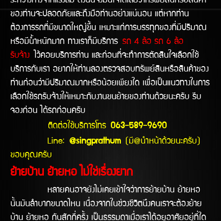
ระหว่างทางจากแรงลม ดังนั้นจึงมั่นใจได้เลยว่าทรัพย์สินหรือสินค้า
ของท่านจะปลอดภัยและถึงมือท่านอย่างแน่นอน แต่หากท่าน
ต้องการรถที่มีขนาดใหญ่ขึ้น เหมาะแก่การบรรทุกของที่มีปริมาณ
หรือมีน้ำหนักมาก ทางเราก็มีบริการ
รถ 4 ล้อ รถ 6 ล้อ
รับจ้าง
ไว้คอยบริการท่าน และก่อนที่จะทำการตัดสินใจเลือกใช้
บริการกับเรา อยากให้ท่านลองตรวจสอบทรัพย์สินหรือสินค้าของ
ท่านก่อนว่ามีปริมาณมากหรือน้อยเพียงใด เพื่อเป็นแนวทางในการ
เลือกใช้รถรับจ้างให้เหมาะกับงานขนย้ายของท่านด้วยนะครับ รีบ
จองก่อน ได้รถก่อนครับ
ติดต่อใช้บริการโทร
063-589-9690
Line:
@singprathum
(มี@นำหน้าด้วยนะครับ)
ขอบคุณครับ
ย้ายบ้าน ย้ายหอ ไม่ใช่เรื่องยาก
หลายคนอาจยังไม่เคยเข้าใจว่าการย้ายบ้าน ย้ายหอ
นั้นมันลำบากขนาดไหน เนื่องจากในช่วงชีวิตนึงคนเราจะต้องย้าย
บ้าน ย้ายหอ กันสักกี่ครั้ง เป็นธรรมดาเมื่อเราได้อยูอาศัยอยู่ที่ใด