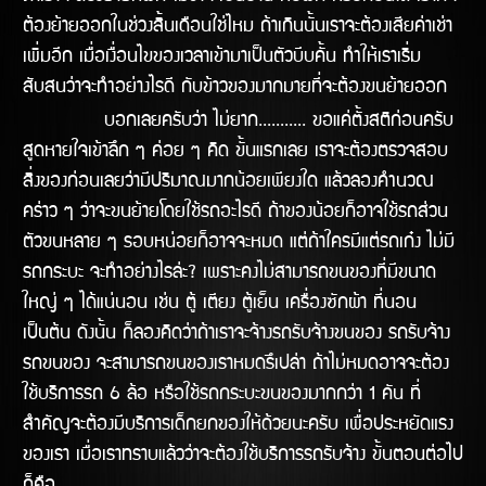
ต้องย้ายออกในช่่วงสิ้นเดือนใช่ไหม ถ้าเกินนั้นเราจะต้องเสียค่าเช่า
เพิ่มอีก เมื่อเงื่อนไขของเวลาเข้ามาเป็นตัวบีบคั้น ทำให้เราเริ่ม
สับสนว่าจะทำอย่างไรดี กับข้าวของมากมายที่จะต้องขนย้ายออก
บอกเลยครับว่า ไม่ยาก........... ขอแค่ตั้งสติก่อนครับ
สูดหายใจเข้าลึก ๆ ค่อย ๆ คิด ขั้นแรกเลย เราจะต้องตรวจสอบ
สิ่งของก่อนเลยว่ามีปริมาณมากน้อยเพียงใด แล้วลองคำนวณ
คร่าว ๆ ว่าจะขนย้ายโดยใช้รถอะไรดี ถ้าของน้อยก็อาจใช้รถส่วน
ตัวขนหลาย ๆ รอบหน่อยก็อาจจะหมด แต่ถ้าใครมีแต่รถเก๋ง ไม่มี
รถกระบะ จะทำอย่างไรล่ะ? เพราะคงไม่สามารถขนของที่มีขนาด
ใหญ่ ๆ ได้แน่นอน เช่น ตู้ เตียง ตู้เย็น เครื่องซักผ้า ที่นอน
เป็นต้น ดังนั้น ก็ลองคิดว่าถ้าเราจะจ้างรถรับจ้างขนของ รถรับจ้าง
รถขนของ จะสามารถขนของเราหมดรึเปล่า ถ้าไม่หมดอาจจะต้อง
ใช้บริการรถ 6 ล้อ หรือใช้รถกระบะขนของมากกว่า 1 คัน ที่
สำคัญจะต้องมีบริการเด็กยกของให้ด้วยนะครับ เพื่อประหยัดแรง
ของเรา เมื่อเราทราบแล้วว่าจะต้องใช้บริการรถรับจ้าง ขั้นตอนต่อไป