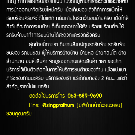
ใหญ่ ทำการแยกสิ่งของให้เป็นหมวดหมู่ตามที่เราสะดวกและง่ายต่อ
การนำออกมาจัดเรียงใหม่ครับ เมื่อเก็บของแล้วก็ทำการแพ็คให้
เรียบร้อยครับจะได้ไม่แตก หล่นหายในระหว่างขนย้ายครับ เมื่อใกล้
ถึงวันที่จะทำการขนย้าย ก็เก็บทุกอย่างให้เรียบร้อยพร้อมที่จะให้
รถรับจ้างมาทำการขนย้ายได้สะดวกและรวดเร็วครับ
สุดท้ายนี้ทางเรา ทีมงานสิงห์ปทุมรถรับจ้าง รถรับจ้าง
ขนของ รถขนของ ผู้ให้บริการย้ายบ้าน ย้ายหอ ย้ายคอนโด ย้าย
สำนักงาน ขนส่งสินค้า จัดบูธออกงานแสดงสินค้า ฯลฯ ขอฝาก
บริการไว้เป็นตัวเลือกในการให้บริการขนย้ายของท่าน เพื่อแบ่งเบา
ภาระของท่านนะครับ บริการของเรา ฟรีเด็กยกของ 2 คน.....และที่
สำคัญราคาไม่แพงครับ
ติดต่อใช้บริการโทร
063-589-9690
Line:
@singprathum
(มี@นำหน้าด้วยนะครับ)
ขอบคุณครับ