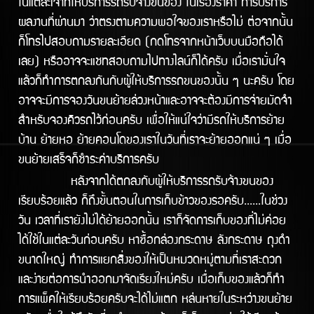
ในแต่ละเจ้าที่ให้บริการรถรับจ้างขนของ ในเรื่องราคา การบริการ
ผลงานทีี่ผ่านมา ว่าตรงตามความพอใจของเราหรือไม่ ต่อจากนั้น
ก็โทรไปสอบถามรายละเอียด (กดโทรจากหน้าเว็บบนมือถือได้
เลย) หรืออาจจะแชทสอบถามไปทางไลน์ก็ได้ครับ เมื่อเรามั่นใจ
แล้วก็ทำการตกลงกันกับผู้ให้บริการรถขนของนั้น ๆ นะครับ โดย
อาจจะมีการจองวันขนย้ายล่วงหน้าและอาจจะต้องมีการจ่ายมัดจำ
สำหรับจองคิวรถไว้ก่อนครับ เพื่อให้แน่ใจว่ามีรถให้บริิการย้าย
บ้าน ย้ายหอ ย้ายคอนโดของเราในวันทีี่เราจะย้ายออกแน่ ๆ เมื่อ
ขนย้ายเสร็จก็ชำระค่าบริการครับ
หลังจากได้ตกลงกับผู้ให้บริการรถรับจ้างขนของ
เรียบร้อยแล้ว ก็ถึงขั้นตอนในการเก็บข้าวของรอครับ......ในช่วง
วัน เวลาที่เรายังไม่ได้ย้ายออกนั้น เราก็จัดการเก็บของที่ไม่ค่อย
ได้ใช้ในแต่ละวันก่อนครับ หาซื้อกล่องกระดาษ ลังกระดาษ ถุงดำ
ขนาดใหญ่ ทำการแยกสิ่งของให้เป็นหมวดหมู่ตามที่เราสะดวก
และง่ายต่อการนำออกมาจัดเรียงใหม่ครับ เมื่อเก็บของแล้วก็ทำ
การแพ็คให้เรียบร้อยครับจะได้ไม่แตก หล่นหายในระหว่างขนย้าย