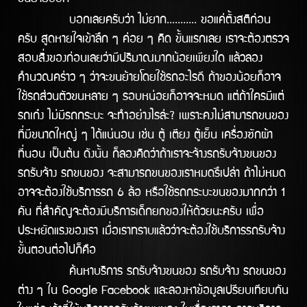
บอกเลยครับว่า ไม่ยาก........... ขอแค่ตั้งสติก่อน
ครับ สูดหายใจเข้าลึก ๆ ค่อย ๆ คิด ขั้นแรกเลย เราจะต้องตรวจ
สอบสิ่งของก่อนเลยว่ามีปริมาณมากน้อยเพียงใด แล้วลอง
คำนวณคร่าว ๆ ว่าจะขนย้ายโดยใช้รถอะไรดี ถ้าของน้อยก็อาจ
ใช้รถส่วนตัวขนหลาย ๆ รอบหน่อยก็อาจจะหมด แต่ถ้าใครมีแต่
รถเก๋ง ไม่มีรถกระบะ จะทำอย่างไรล่ะ? เพราะคงไม่สามารถขนของ
ที่มีขนาดใหญ่ ๆ ได้แน่นอน เช่น ตู้ เตียง ตู้เย็น เครื่องซักผ้า
ที่นอน เป็นต้น ดังนั้น ก็ลองคิดว่าถ้าเราจะจ้างรถรับจ้างขนของ
รถรับจ้าง รถขนของ จะสามารถขนของเราหมดรึเปล่า ถ้าไม่หมด
อาจจะต้องใช้บริการรถ 6 ล้อ หรือใช้รถกระบะขนของมากกว่า 1
คัน ที่สำคัญจะต้องมีบริการเด็กยกของให้ด้วยนะครับ เพื่อ
ประหยัดแรงของเรา เมื่อเราทราบแล้วว่าจะต้องใช้บริการรถรับจ้าง
ขั้นตอนต่อไปก็คือ
ค้นหาบริการ รถรับจ้างขนของ รถรับจ้าง รถขนของ
ต่าง ๆ ใน Google Facebook และลองหาข้อมูลเปรียบเทียบกัน