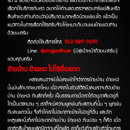
รถ 6 ล้อรับจ้างไว้คอยบริการท่าน และก่อนที่จะทำการตัดสินใจ
เลือกใช้บริการกับเรา อยากให้ท่านลองตรวจสอบทรัพย์สินหรือ
สินค้าของท่านก่อนว่ามีปริมาณมากหรือน้อยเพียงใด เพื่อเป็น
แนวทางในการเลือกใช้รถรับจ้างให้เหมาะกับงานขนย้ายของท่าน
ด้วยนะครับ
ติดต่อใช้บริการโทร
063-589-9690
Line:
@singprathum
(มี@นำหน้าด้วยนะครับ)
ขอบคุณครับ
ย้ายบ้าน ย้ายหอ ไม่ใช่เรื่องยาก
หลายคนอาจยังไม่เคยเข้าใจว่าการย้ายบ้าน ย้ายหอ
นั้นมันลำบากขนาดไหน เนื่องจากในช่วงชีวิตนึงคนเราจะต้องย้าย
บ้าน ย้ายหอ กันสักกี่ครั้ง เป็นธรรมดาเมื่อเราได้อยูอาศัยอยู่ที่
ใดเป็นเวลานาน ๆ เราก็จะมีความผูกพันกับสถานที่นั้น ๆ ผูกพัน
กับคนแถวนั้น จึงทำให้เราไม่อยากจะย้ายไปอยู่ที่อื่น และอีก
เหตุผลหนึ่งที่เราไม่อยากย้ายบ้าน ย้ายหอ กันบ่อย ๆ ก็คือ เมื่อ
เราตัดสินใจลงหลักปักฐานที่ใดแล้ว เราก็หวังที่จะสร้างตัวโดยการ