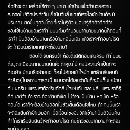
ซื้อข้าวของ เครื่องใช้ต่าง ๆ นานา เข้าบ้านเพื่ออำนวยความ
สะดวกในชีวิตประจำวัน ยิ่งนับวันสิ่งของที่เราซื้อเข้าบ้านก็จะมี
ปริมาณมากขึ้นทุกวันโดยที่เราไม่รู้ตัว พอมารู้สึกตัวอีกทีว่า
ของใช้ในบ้านของเราทำไมมันถึงมีจำนวนมากมายขนาดนี้ก็ตอนที่
เราจำเป็นต้องย้ายบ้านหรือย้ายหอนั่นเอง แล้วเราจะทำอย่างไรดี
ล้่ะ ถ้าวันนึงเรามีเหตุที่จะต้องย้าย?
ตอบได้เลยครับว่า ต้องตั้งสติก่อนเลยครับ ทำไมผม
ถึงพูดเหมือนยากขนาดนั้นล่ะ ถ้าคุณไม่เคยมีความจำเป็นที่จะ
ต้องย้ายบ้านหรือย้ายหอ ก็คงไม่ค่อยเข้้าใจนัก แต่สำหรับคนที่
กำลังอยู่ในสถานการณ์นี้ ผมบอกได้เลยว่ามันก็จะมึนตึ๊บเหมือน
กันนะครับ เพราะเราต้องรีบตัดสินใจแข่งกับเวลานะสิ เพราะเราก็รู้
ดีกันอยู่ว่า ถ้าเราจะต้องย้ายที่พัก ไม่ว่าจะเป็นบ้าน หอพัก หรือ
คอนโด เราก็จะต้องย้ายออกในช่่วงสิ้นเดือนใช่ไหม ถ้าเกินนั้นเรา
จะต้องเสียค่าเช่าเพิ่มอีก เมื่อเงื่อนไขของเวลาเข้ามาเป็นตัวบีบคั้น
ทำให้เราเริ่มสับสนว่าจะทำอย่างไรดี กับข้าวของมากมายที่จะต้อง
ขนย้ายออก