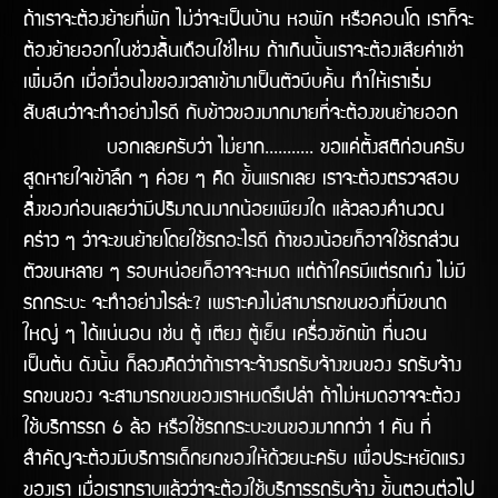
ถ้าเราจะต้องย้ายที่พัก ไม่ว่าจะเป็นบ้าน หอพัก หรือคอนโด เราก็จะ
ต้องย้ายออกในช่่วงสิ้นเดือนใช่ไหม ถ้าเกินนั้นเราจะต้องเสียค่าเช่า
เพิ่มอีก เมื่อเงื่อนไขของเวลาเข้ามาเป็นตัวบีบคั้น ทำให้เราเริ่ม
สับสนว่าจะทำอย่างไรดี กับข้าวของมากมายที่จะต้องขนย้ายออก
บอกเลยครับว่า ไม่ยาก........... ขอแค่ตั้งสติก่อนครับ
สูดหายใจเข้าลึก ๆ ค่อย ๆ คิด ขั้นแรกเลย เราจะต้องตรวจสอบ
สิ่งของก่อนเลยว่ามีปริมาณมากน้อยเพียงใด แล้วลองคำนวณ
คร่าว ๆ ว่าจะขนย้ายโดยใช้รถอะไรดี ถ้าของน้อยก็อาจใช้รถส่วน
ตัวขนหลาย ๆ รอบหน่อยก็อาจจะหมด แต่ถ้าใครมีแต่รถเก๋ง ไม่มี
รถกระบะ จะทำอย่างไรล่ะ? เพราะคงไม่สามารถขนของที่มีขนาด
ใหญ่ ๆ ได้แน่นอน เช่น ตู้ เตียง ตู้เย็น เครื่องซักผ้า ที่นอน
เป็นต้น ดังนั้น ก็ลองคิดว่าถ้าเราจะจ้างรถรับจ้างขนของ รถรับจ้าง
รถขนของ จะสามารถขนของเราหมดรึเปล่า ถ้าไม่หมดอาจจะต้อง
ใช้บริการรถ 6 ล้อ หรือใช้รถกระบะขนของมากกว่า 1 คัน ที่
สำคัญจะต้องมีบริการเด็กยกของให้ด้วยนะครับ เพื่อประหยัดแรง
ของเรา เมื่อเราทราบแล้วว่าจะต้องใช้บริการรถรับจ้าง ขั้นตอนต่อไป