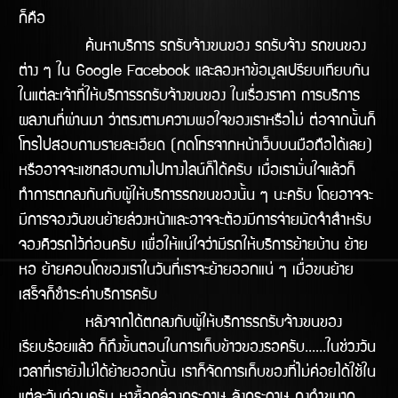
ก็คือ
ค้นหาบริการ รถรับจ้างขนของ รถรับจ้าง รถขนของ
ต่าง ๆ ใน Google Facebook และลองหาข้อมูลเปรียบเทียบกัน
ในแต่ละเจ้าที่ให้บริการรถรับจ้างขนของ ในเรื่องราคา การบริการ
ผลงานทีี่ผ่านมา ว่าตรงตามความพอใจของเราหรือไม่ ต่อจากนั้นก็
โทรไปสอบถามรายละเอียด (กดโทรจากหน้าเว็บบนมือถือได้เลย)
หรืออาจจะแชทสอบถามไปทางไลน์ก็ได้ครับ เมื่อเรามั่นใจแล้วก็
ทำการตกลงกันกับผู้ให้บริการรถขนของนั้น ๆ นะครับ โดยอาจจะ
มีการจองวันขนย้ายล่วงหน้าและอาจจะต้องมีการจ่ายมัดจำสำหรับ
จองคิวรถไว้ก่อนครับ เพื่อให้แน่ใจว่ามีรถให้บริิการย้ายบ้าน ย้าย
หอ ย้ายคอนโดของเราในวันทีี่เราจะย้ายออกแน่ ๆ เมื่อขนย้าย
เสร็จก็ชำระค่าบริการครับ
หลังจากได้ตกลงกับผู้ให้บริการรถรับจ้างขนของ
เรียบร้อยแล้ว ก็ถึงขั้นตอนในการเก็บข้าวของรอครับ......ในช่วงวัน
เวลาที่เรายังไม่ได้ย้ายออกนั้น เราก็จัดการเก็บของที่ไม่ค่อยได้ใช้ใน