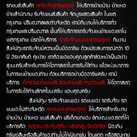
รถขนส่งสินค้า
รถรับจ้างราชพฤกษ์
ให้บริการย้ายบ้าน ย้ายหอ
ย้ายสำนักงาน รับจ้างขนส่งสินค้า จัดบูธแสดงสินค้า ในเขต
กรุงเทพ ปริมณฑลและต่างจังหวัด เรามีทีมงานให้บริการทั่ว
กรุงเทพและปริมณฑล พื้นที่ให้บริการรถรับจ้างขนย้ายของเราใน
เขตกรุงเทพ มีรถให้บริการ
รถรับจ้างขนของราชพฤกษ์
ทีมงาน
สิงห์ปทุมรถรับจ้างมีความเป็นมืออาชีพ ด้วยประสบการณ์กว่า 10
ปี อัธยาศัยดี คุยง่าย เราต้องขอขอบคุณลูกค้าล่วงหน้าเป็นอย่าง
สูงนะครับสำหรับการให้โอกาสเราในการรับใช้ท่าน เพื่อแบ่งเบาภาระ
ในการขนย้ายของท่าน ด้วยบริการอย่างมืออาชีพครับ เรามี
บริการ
เด็กช่วยยกของฟรี สอบถามฟรี ทางด่วนฟรี
ให้โอกาสเรา
ในการรับใช้ท่านสักครั้งนะครับ ขอบคุณครับ
สิงห์ปทุม รถรับจ้างขนของ รถขนของ รถรับจ้าง รถ
ขนของไปต่างจังหวัด
รถขนของราชพฤกษ์
ให้บริการสำหรับงาน
ย้ายบ้าน ย้ายหอ ขนส่งสินค้า ฟรีเด็กยกของ ลักษณะของรถที่ให้
บริการคือ
รถกระบะรับจ้างตู้ทึบ หลังคาสูง ปิดมิดชิด
ป้องกัน
ทรัพย์สินหรือสินค้าของท่านไม่ให้เปียกฝน โดนแดด หรือสูญหาย