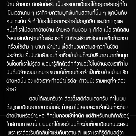
บ้าน ย้ายหอ กันสักกี่ครั้ง เป็นธรรมดาเมื่อเราได้อยูอาศัยอยู่ที่ใด
เป็นเวลานาน ๆ เราก็จะมีความผูกพันกับสถานที่นั้น ๆ ผูกพันกับ
คนแถวนั้น จึงทำให้เราไม่อยากจะย้ายไปอยู่ที่อื่น และอีกเหตุผล
หนึ่งที่เราไม่อยากย้ายบ้าน ย้ายหอ กันบ่อย ๆ ก็คือ เมื่อเราตัดสิน
ใจลงหลักปักฐานที่ใดแล้ว เราก็หวังที่จะสร้างตัวโดยการซื้อข้าวของ
เครื่องใช้ต่าง ๆ นานา เข้าบ้านเพื่ออำนวยความสะดวกในชีวิต
ประจำวัน ยิ่งนับวันสิ่งของที่เราซื้อเข้าบ้านก็จะมีปริมาณมากขึ้นทุก
วันโดยที่เราไม่รู้ตัว พอมารู้สึกตัวอีกทีว่าของใช้ในบ้านของเราทำไม
มันถึงมีจำนวนมากมายขนาดนี้ก็ตอนที่เราจำเป็นต้องย้ายบ้านหรือ
ย้ายหอนั่นเอง แล้วเราจะทำอย่างไรดีล้่ะ ถ้าวันนึงเรามีเหตุที่จะต้อง
ย้าย?
ตอบได้เลยครับว่า ต้องตั้งสติก่อนเลยครับ ทำไมผม
ถึงพูดเหมือนยากขนาดนั้นล่ะ ถ้าคุณไม่เคยมีความจำเป็นที่จะต้อง
ย้ายบ้านหรือย้ายหอ ก็คงไม่ค่อยเข้้าใจนัก แต่สำหรับคนที่กำลังอยู่
ในสถานการณ์นี้ ผมบอกได้เลยว่ามันก็จะมึนตึ๊บเหมือนกันนะครับ
เพราะเราต้องรีบตัดสินใจแข่งกับเวลานะสิ เพราะเราก็รู้ดีกันอยู่ว่า