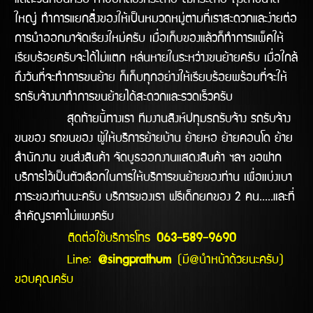
แต่ละวันก่อนครับ หาซื้อกล่องกระดาษ ลังกระดาษ ถุงดำขนาด
ใหญ่ ทำการแยกสิ่งของให้เป็นหมวดหมู่ตามที่เราสะดวกและง่ายต่อ
การนำออกมาจัดเรียงใหม่ครับ เมื่อเก็บของแล้วก็ทำการแพ็คให้
เรียบร้อยครับจะได้ไม่แตก หล่นหายในระหว่างขนย้ายครับ เมื่อใกล้
ถึงวันที่จะทำการขนย้าย ก็เก็บทุกอย่างให้เรียบร้อยพร้อมที่จะให้
รถรับจ้างมาทำการขนย้ายได้สะดวกและรวดเร็วครับ
สุดท้ายนี้ทางเรา ทีมงานสิงห์ปทุมรถรับจ้าง รถรับจ้าง
ขนของ รถขนของ ผู้ให้บริการย้ายบ้าน ย้ายหอ ย้ายคอนโด ย้าย
สำนักงาน ขนส่งสินค้า จัดบูธออกงานแสดงสินค้า ฯลฯ ขอฝาก
บริการไว้เป็นตัวเลือกในการให้บริการขนย้ายของท่าน เพื่อแบ่งเบา
ภาระของท่านนะครับ บริการของเรา ฟรีเด็กยกของ 2 คน.....และที่
สำคัญราคาไม่แพงครับ
ติดต่อใช้บริการโทร
063-589-9690
Line:
@singprathum
(มี@นำหน้าด้วยนะครับ)
ขอบคุณครับ