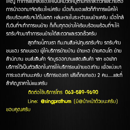
ใหญ่ ทำการแยกสิ่งของให้เป็นหมวดหมู่ตามที่เราสะดวกและง่ายต่อ
การนำออกมาจัดเรียงใหม่ครับ เมื่อเก็บของแล้วก็ทำการแพ็คให้
เรียบร้อยครับจะได้ไม่แตก หล่นหายในระหว่างขนย้ายครับ เมื่อใกล้
ถึงวันที่จะทำการขนย้าย ก็เก็บทุกอย่างให้เรียบร้อยพร้อมที่จะให้
รถรับจ้างมาทำการขนย้ายได้สะดวกและรวดเร็วครับ
สุดท้ายนี้ทางเรา ทีมงานสิงห์ปทุมรถรับจ้าง รถรับจ้าง
ขนของ รถขนของ ผู้ให้บริการย้ายบ้าน ย้ายหอ ย้ายคอนโด ย้าย
สำนักงาน ขนส่งสินค้า จัดบูธออกงานแสดงสินค้า ฯลฯ ขอฝาก
บริการไว้เป็นตัวเลือกในการให้บริการขนย้ายของท่าน เพื่อแบ่งเบา
ภาระของท่านนะครับ บริการของเรา ฟรีเด็กยกของ 2 คน.....และที่
สำคัญราคาไม่แพงครับ
ติดต่อใช้บริการโทร
063-589-9690
Line:
@singprathum
(มี@นำหน้าด้วยนะครับ)
ขอบคุณครับ