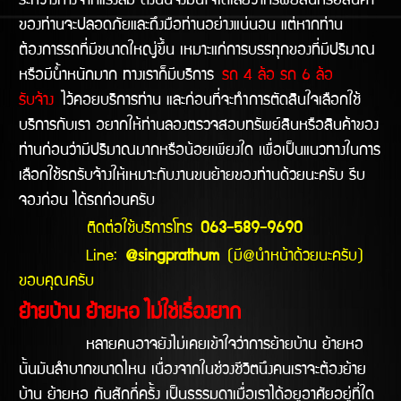
ระหว่างทางจากแรงลม ดังนั้นจึงมั่นใจได้เลยว่าทรัพย์สินหรือสินค้า
ของท่านจะปลอดภัยและถึงมือท่านอย่างแน่นอน แต่หากท่าน
ต้องการรถที่มีขนาดใหญ่ขึ้น เหมาะแก่การบรรทุกของที่มีปริมาณ
หรือมีน้ำหนักมาก ทางเราก็มีบริการ
รถ 4 ล้อ รถ 6 ล้อ
รับจ้าง
ไว้คอยบริการท่าน และก่อนที่จะทำการตัดสินใจเลือกใช้
บริการกับเรา อยากให้ท่านลองตรวจสอบทรัพย์สินหรือสินค้าของ
ท่านก่อนว่ามีปริมาณมากหรือน้อยเพียงใด เพื่อเป็นแนวทางในการ
เลือกใช้รถรับจ้างให้เหมาะกับงานขนย้ายของท่านด้วยนะครับ รีบ
จองก่อน ได้รถก่อนครับ
ติดต่อใช้บริการโทร
063-589-9690
Line:
@singprathum
(มี@นำหน้าด้วยนะครับ)
ขอบคุณครับ
ย้ายบ้าน ย้ายหอ ไม่ใช่เรื่องยาก
หลายคนอาจยังไม่เคยเข้าใจว่าการย้ายบ้าน ย้ายหอ
นั้นมันลำบากขนาดไหน เนื่องจากในช่วงชีวิตนึงคนเราจะต้องย้าย
บ้าน ย้ายหอ กันสักกี่ครั้ง เป็นธรรมดาเมื่อเราได้อยูอาศัยอยู่ที่ใด