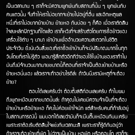
เป็นเวลานาน ๆ เราก็จะมีความผูกพันกับสถานที่นั้น ๆ ผูกพันกับ
คนแถวนั้น จึงทำให้เราไม่อยากจะย้ายไปอยู่ที่อื่น และอีกเหตุผล
หนึ่งที่เราไม่อยากย้ายบ้าน ย้ายหอ กันบ่อย ๆ ก็คือ เมื่อเราตัดสิน
ใจลงหลักปักฐานที่ใดแล้ว เราก็หวังที่จะสร้างตัวโดยการซื้อข้าวของ
เครื่องใช้ต่าง ๆ นานา เข้าบ้านเพื่ออำนวยความสะดวกในชีวิต
ประจำวัน ยิ่งนับวันสิ่งของที่เราซื้อเข้าบ้านก็จะมีปริมาณมากขึ้นทุก
วันโดยที่เราไม่รู้ตัว พอมารู้สึกตัวอีกทีว่าของใช้ในบ้านของเราทำไม
มันถึงมีจำนวนมากมายขนาดนี้ก็ตอนที่เราจำเป็นต้องย้ายบ้านหรือ
ย้ายหอนั่นเอง แล้วเราจะทำอย่างไรดีล้่ะ ถ้าวันนึงเรามีเหตุที่จะต้อง
ย้าย?
ตอบได้เลยครับว่า ต้องตั้งสติก่อนเลยครับ ทำไมผม
ถึงพูดเหมือนยากขนาดนั้นล่ะ ถ้าคุณไม่เคยมีความจำเป็นที่จะต้อง
ย้ายบ้านหรือย้ายหอ ก็คงไม่ค่อยเข้้าใจนัก แต่สำหรับคนที่กำลังอยู่
ในสถานการณ์นี้ ผมบอกได้เลยว่ามันก็จะมึนตึ๊บเหมือนกันนะครับ
เพราะเราต้องรีบตัดสินใจแข่งกับเวลานะสิ เพราะเราก็รู้ดีกันอยู่ว่า
ถ้าเราจะต้องย้ายที่พัก ไม่ว่าจะเป็นบ้าน หอพัก หรือคอนโด เราก็จะ