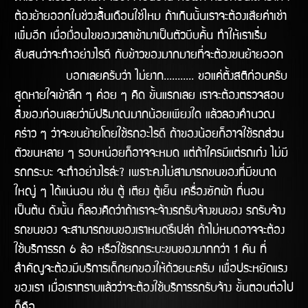
ต้องย้ายออกในช่่วงสิ้นเดือนใช่ไหม ถ้าเกินนั้นเราจะต้องเสียค่าเช่า
เพิ่มอีก เมื่อเงื่อนไขของเวลาเข้ามาเป็นตัวบีบคั้น ทำให้เราเริ่ม
สับสนว่าจะทำอย่างไรดี กับข้าวของมากมายที่จะต้องขนย้ายออก
บอกเลยครับว่า ไม่ยาก........... ขอแค่ตั้งสติก่อนครับ
สูดหายใจเข้าลึก ๆ ค่อย ๆ คิด ขั้นแรกเลย เราจะต้องตรวจสอบ
สิ่งของก่อนเลยว่ามีปริมาณมากน้อยเพียงใด แล้วลองคำนวณ
คร่าว ๆ ว่าจะขนย้ายโดยใช้รถอะไรดี ถ้าของน้อยก็อาจใช้รถส่วน
ตัวขนหลาย ๆ รอบหน่อยก็อาจจะหมด แต่ถ้าใครมีแต่รถเก๋ง ไม่มี
รถกระบะ จะทำอย่างไรล่ะ? เพราะคงไม่สามารถขนของที่มีขนาด
ใหญ่ ๆ ได้แน่นอน เช่น ตู้ เตียง ตู้เย็น เครื่องซักผ้า ที่นอน
เป็นต้น ดังนั้น ก็ลองคิดว่าถ้าเราจะจ้างรถรับจ้างขนของ รถรับจ้าง
รถขนของ จะสามารถขนของเราหมดรึเปล่า ถ้าไม่หมดอาจจะต้อง
ใช้บริการรถ 6 ล้อ หรือใช้รถกระบะขนของมากกว่า 1 คัน ที่
สำคัญจะต้องมีบริการเด็กยกของให้ด้วยนะครับ เพื่อประหยัดแรง
ของเรา เมื่อเราทราบแล้วว่าจะต้องใช้บริการรถรับจ้าง ขั้นตอนต่อไป