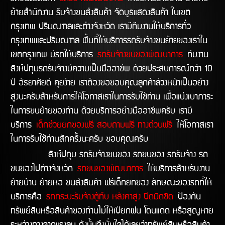
ย้ายสำนักงาน รับจ้างขนส่งสินค้า จัดบูธแสดงสินค้า ในเขต
กรุงเทพ ปริมณฑลและต่างจังหวัด เรามีทีมงานให้บริการทั่ว
กรุงเทพและปริมณฑล พื้นที่ให้บริการรถรับจ้างขนย้ายของเราใน
เขตกรุงเทพ มีรถให้บริการ
รถรับจ้างขนของพัฒนาการ
ทีมงาน
สิงห์ปทุมรถรับจ้างมีความเป็นมืออาชีพ ด้วยประสบการณ์กว่า 10
ปี อัธยาศัยดี คุยง่าย เราต้องขอขอบคุณลูกค้าล่วงหน้าเป็นอย่าง
สูงนะครับสำหรับการให้โอกาสเราในการรับใช้ท่าน เพื่อแบ่งเบาภาระ
ในการขนย้ายของท่าน ด้วยบริการอย่างมืออาชีพครับ เรามี
บริการ
เด็กช่วยยกของฟรี สอบถามฟรี ทางด่วนฟรี
ให้โอกาสเรา
ในการรับใช้ท่านสักครั้งนะครับ ขอบคุณครับ
สิงห์ปทุม รถรับจ้างขนของ รถขนของ รถรับจ้าง รถ
ขนของไปต่างจังหวัด
รถขนของพัฒนาการ
ให้บริการสำหรับงาน
ย้ายบ้าน ย้ายหอ ขนส่งสินค้า ฟรีเด็กยกของ ลักษณะของรถที่ให้
บริการคือ
รถกระบะรับจ้างตู้ทึบ หลังคาสูง ปิดมิดชิด
ป้องกัน
ทรัพย์สินหรือสินค้าของท่านไม่ให้เปียกฝน โดนแดด หรือสูญหาย