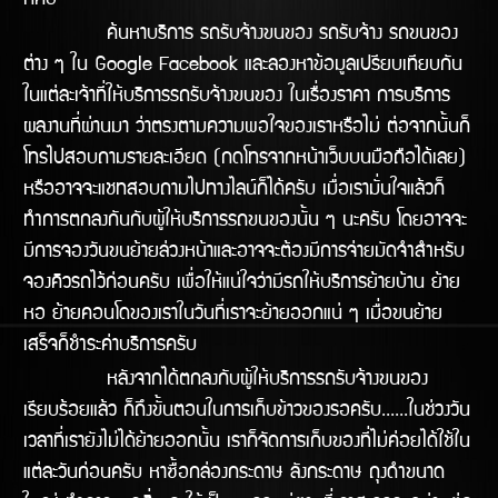
ก็คือ
ค้นหาบริการ รถรับจ้างขนของ รถรับจ้าง รถขนของ
ต่าง ๆ ใน Google Facebook และลองหาข้อมูลเปรียบเทียบกัน
ในแต่ละเจ้าที่ให้บริการรถรับจ้างขนของ ในเรื่องราคา การบริการ
ผลงานทีี่ผ่านมา ว่าตรงตามความพอใจของเราหรือไม่ ต่อจากนั้นก็
โทรไปสอบถามรายละเอียด (กดโทรจากหน้าเว็บบนมือถือได้เลย)
หรืออาจจะแชทสอบถามไปทางไลน์ก็ได้ครับ เมื่อเรามั่นใจแล้วก็
ทำการตกลงกันกับผู้ให้บริการรถขนของนั้น ๆ นะครับ โดยอาจจะ
มีการจองวันขนย้ายล่วงหน้าและอาจจะต้องมีการจ่ายมัดจำสำหรับ
จองคิวรถไว้ก่อนครับ เพื่อให้แน่ใจว่ามีรถให้บริิการย้ายบ้าน ย้าย
หอ ย้ายคอนโดของเราในวันทีี่เราจะย้ายออกแน่ ๆ เมื่อขนย้าย
เสร็จก็ชำระค่าบริการครับ
หลังจากได้ตกลงกับผู้ให้บริการรถรับจ้างขนของ
เรียบร้อยแล้ว ก็ถึงขั้นตอนในการเก็บข้าวของรอครับ......ในช่วงวัน
เวลาที่เรายังไม่ได้ย้ายออกนั้น เราก็จัดการเก็บของที่ไม่ค่อยได้ใช้ใน
แต่ละวันก่อนครับ หาซื้อกล่องกระดาษ ลังกระดาษ ถุงดำขนาด