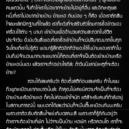
เป็นเวลานาน ๆ เราก็จะมีความผูกพันกับสถานที่นั้น ๆ ผูกพันกับ
คนแถวนั้น จึงทำให้เราไม่อยากจะย้ายไปอยู่ที่อื่น และอีกเหตุผล
หนึ่งที่เราไม่อยากย้ายบ้าน ย้ายหอ กันบ่อย ๆ ก็คือ เมื่อเราตัดสิน
ใจลงหลักปักฐานที่ใดแล้ว เราก็หวังที่จะสร้างตัวโดยการซื้อข้าวของ
เครื่องใช้ต่าง ๆ นานา เข้าบ้านเพื่ออำนวยความสะดวกในชีวิต
ประจำวัน ยิ่งนับวันสิ่งของที่เราซื้อเข้าบ้านก็จะมีปริมาณมากขึ้นทุก
วันโดยที่เราไม่รู้ตัว พอมารู้สึกตัวอีกทีว่าของใช้ในบ้านของเราทำไม
มันถึงมีจำนวนมากมายขนาดนี้ก็ตอนที่เราจำเป็นต้องย้ายบ้านหรือ
ย้ายหอนั่นเอง แล้วเราจะทำอย่างไรดีล้่ะ ถ้าวันนึงเรามีเหตุที่จะต้อง
ย้าย?
ตอบได้เลยครับว่า ต้องตั้งสติก่อนเลยครับ ทำไมผม
ถึงพูดเหมือนยากขนาดนั้นล่ะ ถ้าคุณไม่เคยมีความจำเป็นที่จะต้อง
ย้ายบ้านหรือย้ายหอ ก็คงไม่ค่อยเข้้าใจนัก แต่สำหรับคนที่กำลังอยู่
ในสถานการณ์นี้ ผมบอกได้เลยว่ามันก็จะมึนตึ๊บเหมือนกันนะครับ
เพราะเราต้องรีบตัดสินใจแข่งกับเวลานะสิ เพราะเราก็รู้ดีกันอยู่ว่า
ถ้าเราจะต้องย้ายที่พัก ไม่ว่าจะเป็นบ้าน หอพัก หรือคอนโด เราก็จะ