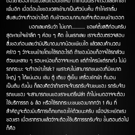
ต้องย้ายออกในช่่วงสิ้นเดือนใช่ไหม ถ้าเกินนั้นเราจะต้องเสียค่าเช่า
เพิ่มอีก เมื่อเงื่อนไขของเวลาเข้ามาเป็นตัวบีบคั้น ทำให้เราเริ่ม
สับสนว่าจะทำอย่างไรดี กับข้าวของมากมายที่จะต้องขนย้ายออก
บอกเลยครับว่า ไม่ยาก........... ขอแค่ตั้งสติก่อนครับ
สูดหายใจเข้าลึก ๆ ค่อย ๆ คิด ขั้นแรกเลย เราจะต้องตรวจสอบ
สิ่งของก่อนเลยว่ามีปริมาณมากน้อยเพียงใด แล้วลองคำนวณ
คร่าว ๆ ว่าจะขนย้ายโดยใช้รถอะไรดี ถ้าของน้อยก็อาจใช้รถส่วน
ตัวขนหลาย ๆ รอบหน่อยก็อาจจะหมด แต่ถ้าใครมีแต่รถเก๋ง ไม่มี
รถกระบะ จะทำอย่างไรล่ะ? เพราะคงไม่สามารถขนของที่มีขนาด
ใหญ่ ๆ ได้แน่นอน เช่น ตู้ เตียง ตู้เย็น เครื่องซักผ้า ที่นอน
เป็นต้น ดังนั้น ก็ลองคิดว่าถ้าเราจะจ้างรถรับจ้างขนของ รถรับจ้าง
รถขนของ จะสามารถขนของเราหมดรึเปล่า ถ้าไม่หมดอาจจะต้อง
ใช้บริการรถ 6 ล้อ หรือใช้รถกระบะขนของมากกว่า 1 คัน ที่
สำคัญจะต้องมีบริการเด็กยกของให้ด้วยนะครับ เพื่อประหยัดแรง
ของเรา เมื่อเราทราบแล้วว่าจะต้องใช้บริการรถรับจ้าง ขั้นตอนต่อไป
ก็คือ