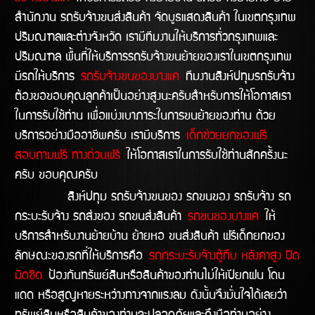
สำนักงาน รถรับจ้างขนส่งสินค้า จัดบูธแสดงสินค้า ในเขตกรุงเทพ
ปริมณฑลและต่างจังหวัด เรามีทีมงานให้บริการทั่วกรุงเทพและ
ปริมณฑล พื้นที่ให้บริการรถรับจ้างขนย้ายของเราในเขตกรุงเทพ
มีรถให้บริการ
รถรับจ้างขนของบางแค
ทีมงานสิงห์ปทุมรถรับจ้าง
ต้องขอขอบคุณลูกค้าเป็นอย่างสูงนะครับสำหรับการให้โอกาสเรา
ในการรับใช้ท่าน เพื่อแบ่งเบาภาระในการขนย้ายของท่าน ด้วย
บริการอย่างมืออาชีพครับ เรามีบริการ
เด็กช่วยยกของฟรี
สอบถามฟรี ทางด่วนฟรี
ให้โอกาสเราในการรับใช้ท่านสักครั้งนะ
ครับ ขอบคุณครับ
สิงห์ปทุม รถรับจ้างขนของ รถขนของ รถรับจ้าง รถ
กระบะรับจ้าง รถส่งของ รถขนส่งสินค้า
รถขนของบางแค
ให้
บริการสำหรับงานย้ายบ้าน ย้ายหอ ขนส่งสินค้า ฟรีเด็กยกของ
ลักษณะของรถที่ให้บริการคือ
รถกระบะรับจ้างตู้ทึบ หลังคาสูง ปิด
มิดชิด
ป้องกันทรัพย์สินหรือสินค้าของท่านไม่ให้เปียกฝน โดน
แดด หรือสูญหายระหว่างทางจากแรงลม ดังนั้นจึงมั่นใจได้เลยว่า