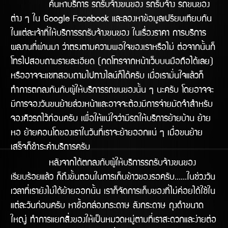
ค้นหาบริการ รถรับจ้างขนของ รถรับจ้าง รถขนของ
ต่าง ๆ ใน Google Facebook และลองหาข้อมูลเปรียบเทียบกัน
ในแต่ละเจ้าที่ให้บริการรถรับจ้างขนของ ในเรื่องราคา การบริการ
ผลงานทีี่ผ่านมา ว่าตรงตามความพอใจของเราหรือไม่ ต่อจากนั้นก็
โทรไปสอบถามรายละเอียด (กดโทรจากหน้าเว็บบนมือถือได้เลย)
หรืออาจจะแชทสอบถามไปทางไลน์ก็ได้ครับ เมื่อเรามั่นใจแล้วก็
ทำการตกลงกันกับผู้ให้บริการรถขนของนั้น ๆ นะครับ โดยอาจจะ
มีการจองวันขนย้ายล่วงหน้าและอาจจะต้องมีการจ่ายมัดจำสำหรับ
จองคิวรถไว้ก่อนครับ เพื่อให้แน่ใจว่ามีรถให้บริิการย้ายบ้าน ย้าย
หอ ย้ายคอนโดของเราในวันทีี่เราจะย้ายออกแน่ ๆ เมื่อขนย้าย
เสร็จก็ชำระค่าบริการครับ
หลังจากได้ตกลงกับผู้ให้บริการรถรับจ้างขนของ
เรียบร้อยแล้ว ก็ถึงขั้นตอนในการเก็บข้าวของรอครับ......ในช่วงวัน
เวลาที่เรายังไม่ได้ย้ายออกนั้น เราก็จัดการเก็บของที่ไม่ค่อยได้ใช้ใน
แต่ละวันก่อนครับ หาซื้อกล่องกระดาษ ลังกระดาษ ถุงดำขนาด
ใหญ่ ทำการแยกสิ่งของให้เป็นหมวดหมู่ตามที่เราสะดวกและง่ายต่อ