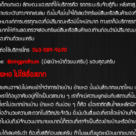
ีเด็กยกของ ลักษณะของรถที่ให้บริการคือ รถกระบะรับจ้างตู้ทึบ หลังคาสู
ระหว่างทางจากแรงลม ดังนั้นจึงมั่นใจได้เลยว่าทรัพย์สินหรือสินค้าของ
หมาะแก่การบรรทุกของที่มีปริมาณหรือมีน้ำหนักมาก ทางเราก็มีบริการรถ 
อยากให้ท่านลองตรวจสอบทรัพย์สินหรือสินค้าของท่านก่อนว่ามีปริมาณมาก
องท่านด้วยนะครับ
้บริการโทร
063-589-9690
:
@singprathum
(มี@นำหน้าด้วยนะครับ) ขอบคุณครับ
ยหอ ไม่ใช่เรื่องยาก
ม่เคยเข้าใจว่าการย้ายบ้าน ย้ายหอ นั้นมันลำบากขนาดไหน เนื่องจาก
เราได้อยูอาศัยอยู่ที่ใดเป็นเวลานาน ๆ เราก็จะมีความผูกพันกับสถานที่นั้
ี่เราไม่อยากย้ายบ้าน ย้ายหอ กันบ่อย ๆ ก็คือ เมื่อเราตัดสินใจลงหลักปักฐา
ื่ออำนวยความสะดวกในชีวิตประจำวัน ยิ่งนับวันสิ่งของที่เราซื้อเข้าบ้านก็จะ
ไมมันถึงมีจำนวนมากมายขนาดนี้ก็ตอนที่เราจำเป็นต้องย้ายบ้านหรือย้ายหอนั
ว่า ต้องตั้งสติก่อนเลยครับ ทำไมผมถึงพูดเหมือนยากขนาดนั้นล่ะ ถ