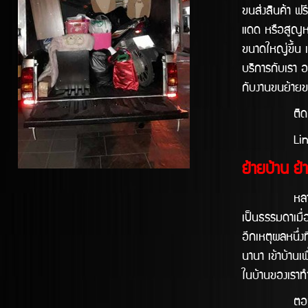
ขนส่งสินค้า ฟร
แดด หรือสูญหาย
ขนาดใหญ่ขึ้น เ
บริการกับเรา 
กับงานขนย้ายข
ติดต่อใช
Line
ย้ายบ้าน ย้า
หลายคนอาจยังไ
เป็นธรรมดาเมื่อ
อีกเหตุผลหนึ่งท
นานา เข้าบ้านเพ
ในบ้านของเราทำ
ตอบได้เลยครับ