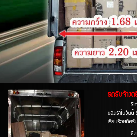
รถรับจ้างตลิ
Singprathum (
ของเราในวันนี้
เรียบร้อยดีครั
สิงห์ปทุม รถร