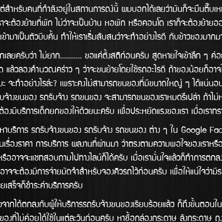
 แต่สำหรับคนที่กำลังอยู่ในสถานการณ์นี้ ผมบอกได้เลยว่ามันก็จะมึนตึ๊บเหม
าเราจะต้องย้ายที่พัก ไม่ว่าจะเป็นบ้าน หอพัก หรือคอนโด เราก็จะต้องย้ายออกใน
าเข้ามาเป็นตัวบีบคั้น ทำให้เราเริ่มสับสนว่าจะทำอย่างไรดี กับข้าวของม
 ไม่ยาก........... ขอแค่ตั้งสติก่อนครับ สูดหายใจเข้าลึก ๆ ค่อย
ด แล้วลองคำนวณคร่าว ๆ ว่าจะขนย้ายโดยใช้รถอะไรดี ถ้าของน้อยก็อา
บะ จะทำอย่างไรล่ะ? เพราะคงไม่สามารถขนของที่มีขนาดใหญ่ ๆ ได้แน่นอน เช่น 
ถรับจ้างขนของ รถรับจ้าง รถขนของ จะสามารถขนของเราหมดรึเปล่า ถ้าไม
ต้องมีบริการเด็กยกของให้ด้วยนะครับ เพื่อประหยัดแรงของเรา เมื่อเราทร
รถรับจ้างขนของ รถรับจ้าง รถขนของ ต่าง ๆ ใน Google Facebook 
ในเรื่องราคา การบริการ ผลงานทีี่ผ่านมา ว่าตรงตามความพอใจของเราหร
หรืออาจจะแชทสอบถามไปทางไลน์ก็ได้ครับ เมื่อเรามั่นใจแล้วก็ทำการตก
ะอาจจะต้องมีการจ่ายมัดจำสำหรับจองคิวรถไว้ก่อนครับ เพื่อให้แน่ใจว่ามี
้ายเสร็จก็ชำระค่าบริการครับ
งกับผู้ให้บริการรถรับจ้างขนของเรียบร้อยแล้ว ก็ถึงขั้นตอนในการเก็บ
บของที่ไม่ค่อยได้ใช้ในแต่ละวันก่อนครับ หาซื้อกล่องกระดาษ ลังกระดาษ