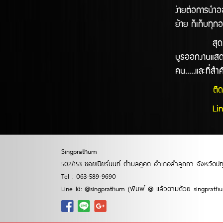
ง่ายต่อการนำออ
ย้าย ก็เก็บทุก
สุดท้ายนี้ทาง
บูธออกงานแสดง
คน.....และที่ส
ติ
Line
Singprathum
502/153 ซอยเปียร์นนท์ ตำบลคูคต อำเภอลำลูกกา จังหวัดปท
Tel : 063-589-9690
Line Id: @singprathum (พิมพ์ @ แล้วตามด้วย singprath