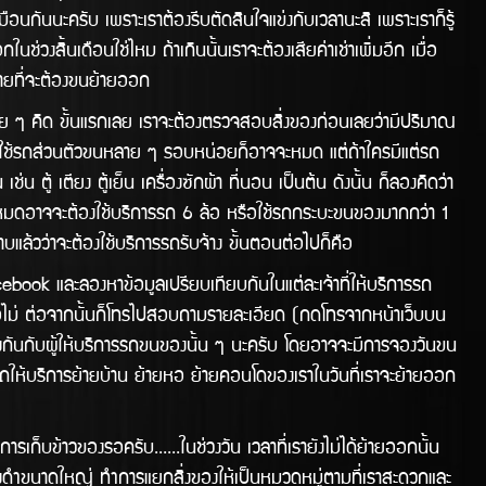
ือนกันนะครับ เพราะเราต้องรีบตัดสินใจแข่งกับเวลานะสิ เพราะเราก็รู้
ช่่วงสิ้นเดือนใช่ไหม ถ้าเกินนั้นเราจะต้องเสียค่าเช่าเพิ่มอีก เมื่อ
ากมายที่จะต้องขนย้ายออก
 ๆ คิด ขั้นแรกเลย เราจะต้องตรวจสอบสิ่งของก่อนเลยว่ามีปริมาณ
จใช้รถส่วนตัวขนหลาย ๆ รอบหน่อยก็อาจจะหมด แต่ถ้าใครมีแต่รถ
ตู้ เตียง ตู้เย็น เครื่องซักผ้า ที่นอน เป็นต้น ดังนั้น ก็ลองคิดว่า
่หมดอาจจะต้องใช้บริการรถ 6 ล้อ หรือใช้รถกระบะขนของมากกว่า 1
าบแล้วว่าจะต้องใช้บริการรถรับจ้าง ขั้นตอนต่อไปก็คือ
และลองหาข้อมูลเปรียบเทียบกันในแต่ละเจ้าที่ให้บริการรถ
ือไม่ ต่อจากนั้นก็โทรไปสอบถามรายละเอียด (กดโทรจากหน้าเว็บบน
ลงกันกับผู้ให้บริการรถขนของนั้น ๆ นะครับ โดยอาจจะมีการจองวันขน
รถให้บริิการย้ายบ้าน ย้ายหอ ย้ายคอนโดของเราในวันทีี่เราจะย้ายออก
ข้าวของรอครับ......ในช่วงวัน เวลาที่เรายังไม่ได้ย้ายออกนั้น
 ถุงดำขนาดใหญ่ ทำการแยกสิ่งของให้เป็นหมวดหมู่ตามที่เราสะดวกและ