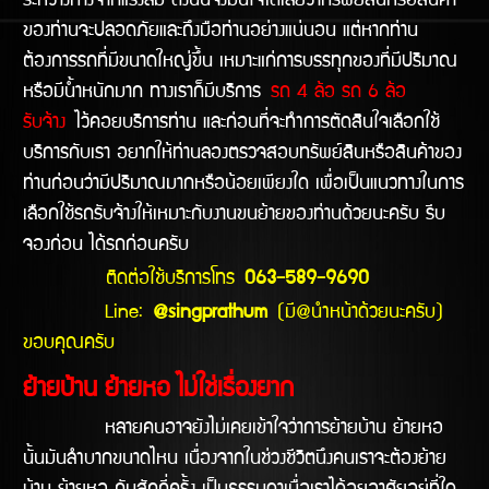
ระหว่างทางจากแรงลม ดังนั้นจึงมั่นใจได้เลยว่าทรัพย์สินหรือสินค้า
ของท่านจะปลอดภัยและถึงมือท่านอย่างแน่นอน แต่หากท่าน
ต้องการรถที่มีขนาดใหญ่ขึ้น เหมาะแก่การบรรทุกของที่มีปริมาณ
หรือมีน้ำหนักมาก ทางเราก็มีบริการ
รถ 4 ล้อ รถ 6 ล้อ
รับจ้าง
ไว้คอยบริการท่าน และก่อนที่จะทำการตัดสินใจเลือกใช้
บริการกับเรา อยากให้ท่านลองตรวจสอบทรัพย์สินหรือสินค้าของ
ท่านก่อนว่ามีปริมาณมากหรือน้อยเพียงใด เพื่อเป็นแนวทางในการ
เลือกใช้รถรับจ้างให้เหมาะกับงานขนย้ายของท่านด้วยนะครับ รีบ
จองก่อน ได้รถก่อนครับ
ติดต่อใช้บริการโทร
063-589-9690
Line:
@singprathum
(มี@นำหน้าด้วยนะครับ)
ขอบคุณครับ
ย้ายบ้าน ย้ายหอ ไม่ใช่เรื่องยาก
หลายคนอาจยังไม่เคยเข้าใจว่าการย้ายบ้าน ย้ายหอ
นั้นมันลำบากขนาดไหน เนื่องจากในช่วงชีวิตนึงคนเราจะต้องย้าย