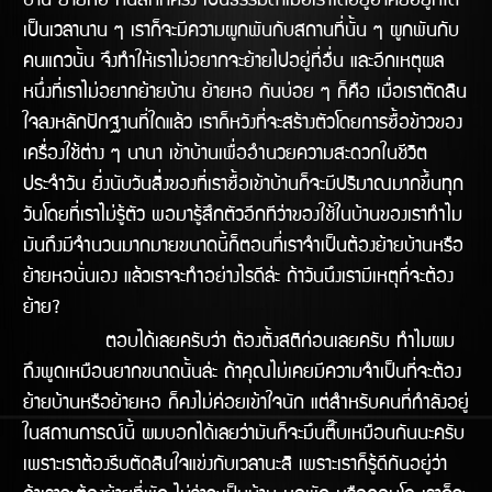
บ้าน ย้ายหอ กันสักกี่ครั้ง เป็นธรรมดาเมื่อเราได้อยูอาศัยอยู่ที่ใด
เป็นเวลานาน ๆ เราก็จะมีความผูกพันกับสถานที่นั้น ๆ ผูกพันกับ
คนแถวนั้น จึงทำให้เราไม่อยากจะย้ายไปอยู่ที่อื่น และอีกเหตุผล
หนึ่งที่เราไม่อยากย้ายบ้าน ย้ายหอ กันบ่อย ๆ ก็คือ เมื่อเราตัดสิน
ใจลงหลักปักฐานที่ใดแล้ว เราก็หวังที่จะสร้างตัวโดยการซื้อข้าวของ
เครื่องใช้ต่าง ๆ นานา เข้าบ้านเพื่ออำนวยความสะดวกในชีวิต
ประจำวัน ยิ่งนับวันสิ่งของที่เราซื้อเข้าบ้านก็จะมีปริมาณมากขึ้นทุก
วันโดยที่เราไม่รู้ตัว พอมารู้สึกตัวอีกทีว่าของใช้ในบ้านของเราทำไม
มันถึงมีจำนวนมากมายขนาดนี้ก็ตอนที่เราจำเป็นต้องย้ายบ้านหรือ
ย้ายหอนั่นเอง แล้วเราจะทำอย่างไรดีล้่ะ ถ้าวันนึงเรามีเหตุที่จะต้อง
ย้าย?
ตอบได้เลยครับว่า ต้องตั้งสติก่อนเลยครับ ทำไมผม
ถึงพูดเหมือนยากขนาดนั้นล่ะ ถ้าคุณไม่เคยมีความจำเป็นที่จะต้อง
ย้ายบ้านหรือย้ายหอ ก็คงไม่ค่อยเข้้าใจนัก แต่สำหรับคนที่กำลังอยู่
ในสถานการณ์นี้ ผมบอกได้เลยว่ามันก็จะมึนตึ๊บเหมือนกันนะครับ
เพราะเราต้องรีบตัดสินใจแข่งกับเวลานะสิ เพราะเราก็รู้ดีกันอยู่ว่า