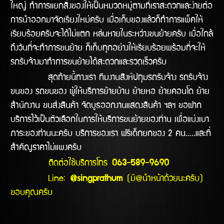
ใหญ่ ทำการแยกสิ่งของให้เป็นหมวดหมู่ตามที่เราสะดวกและง่ายต่อ
การนำออกมาจัดเรียงใหม่ครับ เมื่อเก็บของแล้วก็ทำการแพ็คให้
เรียบร้อยครับจะได้ไม่แตก หล่นหายในระหว่างขนย้ายครับ เมื่อใกล้
ถึงวันที่จะทำการขนย้าย ก็เก็บทุกอย่างให้เรียบร้อยพร้อมที่จะให้
รถรับจ้างมาทำการขนย้ายได้สะดวกและรวดเร็วครับ
สุดท้ายนี้ทางเรา ทีมงานสิงห์ปทุมรถรับจ้าง รถรับจ้าง
ขนของ รถขนของ ผู้ให้บริการย้ายบ้าน ย้ายหอ ย้ายคอนโด ย้าย
สำนักงาน ขนส่งสินค้า จัดบูธออกงานแสดงสินค้า ฯลฯ ขอฝาก
บริการไว้เป็นตัวเลือกในการให้บริการขนย้ายของท่าน เพื่อแบ่งเบา
ภาระของท่านนะครับ บริการของเรา ฟรีเด็กยกของ 2 คน.....และที่
สำคัญราคาไม่แพงครับ
ติดต่อใช้บริการโทร
063-589-9690
Line:
@singprathum
(มี@นำหน้าด้วยนะครับ)
ขอบคุณครับ