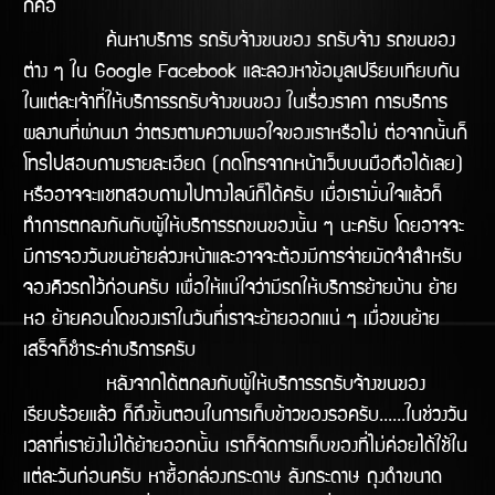
ก็คือ
ค้นหาบริการ รถรับจ้างขนของ รถรับจ้าง รถขนของ
ต่าง ๆ ใน Google Facebook และลองหาข้อมูลเปรียบเทียบกัน
ในแต่ละเจ้าที่ให้บริการรถรับจ้างขนของ ในเรื่องราคา การบริการ
ผลงานทีี่ผ่านมา ว่าตรงตามความพอใจของเราหรือไม่ ต่อจากนั้นก็
โทรไปสอบถามรายละเอียด (กดโทรจากหน้าเว็บบนมือถือได้เลย)
หรืออาจจะแชทสอบถามไปทางไลน์ก็ได้ครับ เมื่อเรามั่นใจแล้วก็
ทำการตกลงกันกับผู้ให้บริการรถขนของนั้น ๆ นะครับ โดยอาจจะ
มีการจองวันขนย้ายล่วงหน้าและอาจจะต้องมีการจ่ายมัดจำสำหรับ
จองคิวรถไว้ก่อนครับ เพื่อให้แน่ใจว่ามีรถให้บริิการย้ายบ้าน ย้าย
หอ ย้ายคอนโดของเราในวันทีี่เราจะย้ายออกแน่ ๆ เมื่อขนย้าย
เสร็จก็ชำระค่าบริการครับ
หลังจากได้ตกลงกับผู้ให้บริการรถรับจ้างขนของ
เรียบร้อยแล้ว ก็ถึงขั้นตอนในการเก็บข้าวของรอครับ......ในช่วงวัน
เวลาที่เรายังไม่ได้ย้ายออกนั้น เราก็จัดการเก็บของที่ไม่ค่อยได้ใช้ใน
แต่ละวันก่อนครับ หาซื้อกล่องกระดาษ ลังกระดาษ ถุงดำขนาด