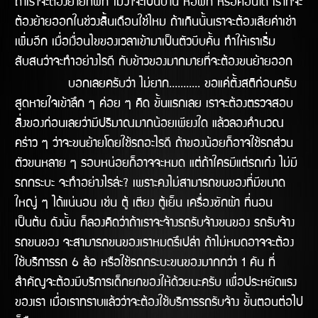
ถ้าเราจะต้องย้ายที่พัก ไม่ว่าจะเป็นบ้าน หอพัก หรือคอนโด เราก็จะ
ต้องย้ายออกในช่่วงสิ้นเดือนใช่ไหม ถ้าเกินนั้นเราจะต้องเสียค่าเช่า
เพิ่มอีก เมื่อเงื่อนไขของเวลาเข้ามาเป็นตัวบีบคั้น ทำให้เราเริ่ม
สับสนว่าจะทำอย่างไรดี กับข้าวของมากมายที่จะต้องขนย้ายออก
บอกเลยครับว่า ไม่ยาก........... ขอแค่ตั้งสติก่อนครับ
สูดหายใจเข้าลึก ๆ ค่อย ๆ คิด ขั้นแรกเลย เราจะต้องตรวจสอบ
สิ่งของก่อนเลยว่ามีปริมาณมากน้อยเพียงใด แล้วลองคำนวณ
คร่าว ๆ ว่าจะขนย้ายโดยใช้รถอะไรดี ถ้าของน้อยก็อาจใช้รถส่วน
ตัวขนหลาย ๆ รอบหน่อยก็อาจจะหมด แต่ถ้าใครมีแต่รถเก๋ง ไม่มี
รถกระบะ จะทำอย่างไรล่ะ? เพราะคงไม่สามารถขนของที่มีขนาด
ใหญ่ ๆ ได้แน่นอน เช่น ตู้ เตียง ตู้เย็น เครื่องซักผ้า ที่นอน
เป็นต้น ดังนั้น ก็ลองคิดว่าถ้าเราจะจ้างรถรับจ้างขนของ รถรับจ้าง
รถขนของ จะสามารถขนของเราหมดรึเปล่า ถ้าไม่หมดอาจจะต้อง
ใช้บริการรถ 6 ล้อ หรือใช้รถกระบะขนของมากกว่า 1 คัน ที่
สำคัญจะต้องมีบริการเด็กยกของให้ด้วยนะครับ เพื่อประหยัดแรง
ของเรา เมื่อเราทราบแล้วว่าจะต้องใช้บริการรถรับจ้าง ขั้นตอนต่อไป