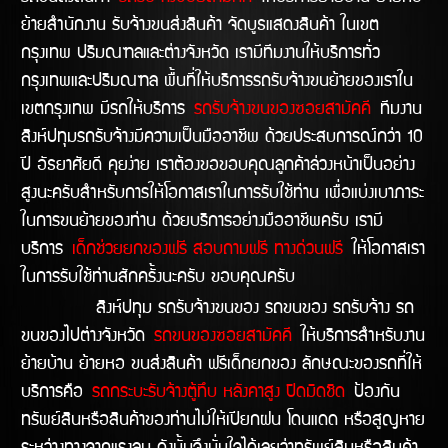
ย้ายสำนักงาน รับจ้างขนส่งสินค้า จัดบูธแสดงสินค้า ในเขต
กรุงเทพ ปริมณฑลและต่างจังหวัด เรามีทีมงานให้บริการทั่ว
กรุงเทพและปริมณฑล พื้นที่ให้บริการรถรับจ้างขนย้ายของเราใน
เขตกรุงเทพ มีรถให้บริการ
รถรับจ้างขนของซอยสามัคคี
ทีมงาน
สิงห์ปทุมรถรับจ้างมีความเป็นมืออาชีพ ด้วยประสบการณ์กว่า 10
ปี อัธยาศัยดี คุยง่าย เราต้องขอขอบคุณลูกค้าล่วงหน้าเป็นอย่าง
สูงนะครับสำหรับการให้โอกาสเราในการรับใช้ท่าน เพื่อแบ่งเบาภาระ
ในการขนย้ายของท่าน ด้วยบริการอย่างมืออาชีพครับ เรามี
บริการ
เด็กช่วยยกของฟรี สอบถามฟรี ทางด่วนฟรี
ให้โอกาสเรา
ในการรับใช้ท่านสักครั้งนะครับ ขอบคุณครับ
สิงห์ปทุม รถรับจ้างขนของ รถขนของ รถรับจ้าง รถ
ขนของไปต่างจังหวัด
รถขนของซอยสามัคคี
ให้บริการสำหรับงาน
ย้ายบ้าน ย้ายหอ ขนส่งสินค้า ฟรีเด็กยกของ ลักษณะของรถที่ให้
บริการคือ
รถกระบะรับจ้างตู้ทึบ หลังคาสูง ปิดมิดชิด
ป้องกัน
ทรัพย์สินหรือสินค้าของท่านไม่ให้เปียกฝน โดนแดด หรือสูญหาย