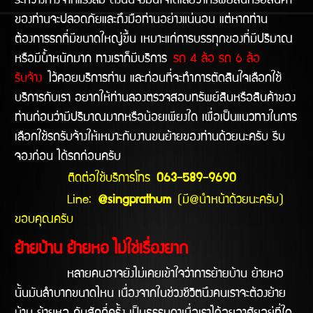
ระหว่างทางจากแรงลม ดังนั้นจึงมั่นใจได้เลยว่าทรัพย์สินหรือสินค้า
ของท่านจะปลอดภัยและถึงมือท่านอย่างแน่นอน แต่หากท่าน
ต้องการรถที่มีขนาดใหญ่ขึ้น เหมาะแก่การบรรทุกของที่มีปริมาณ
หรือมีน้ำหนักมาก ทางเราก็มีบริการ
รถ 4 ล้อ รถ 6 ล้อ
รับจ้าง
ไว้คอยบริการท่าน และก่อนที่จะทำการตัดสินใจเลือกใช้
บริการกับเรา อยากให้ท่านลองตรวจสอบทรัพย์สินหรือสินค้าของ
ท่านก่อนว่ามีปริมาณมากหรือน้อยเพียงใด เพื่อเป็นแนวทางในการ
เลือกใช้รถรับจ้างให้เหมาะกับงานขนย้ายของท่านด้วยนะครับ รีบ
จองก่อน ได้รถก่อนครับ
ติดต่อใช้บริการโทร
063-589-9690
Line:
@singprathum
(มี@นำหน้าด้วยนะครับ)
ขอบคุณครับ
ย้ายบ้าน ย้ายหอ ไม่ใช่เรื่องยาก
หลายคนอาจยังไม่เคยเข้าใจว่าการย้ายบ้าน ย้ายหอ
นั้นมันลำบากขนาดไหน เนื่องจากในช่วงชีวิตนึงคนเราจะต้องย้าย