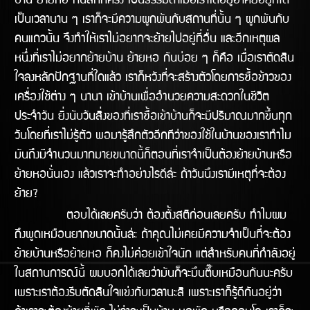
บ้าน ย้ายหอ กันสักกี่ครั้ง เป็นธรรมดาเมื่อเราได้อยูอาศัยอยู่ที่ใด
เป็นเวลานาน ๆ เราก็จะมีความผูกพันกับสถานที่นั้น ๆ ผูกพันกับ
คนแถวนั้น จึงทำให้เราไม่อยากจะย้ายไปอยู่ที่อื่น และอีกเหตุผล
หนึ่งที่เราไม่อยากย้ายบ้าน ย้ายหอ กันบ่อย ๆ ก็คือ เมื่อเราตัดสิน
ใจลงหลักปักฐานที่ใดแล้ว เราก็หวังที่จะสร้างตัวโดยการซื้อข้าวของ
เครื่องใช้ต่าง ๆ นานา เข้าบ้านเพื่ออำนวยความสะดวกในชีวิต
ประจำวัน ยิ่งนับวันสิ่งของที่เราซื้อเข้าบ้านก็จะมีปริมาณมากขึ้นทุก
วันโดยที่เราไม่รู้ตัว พอมารู้สึกตัวอีกทีว่าของใช้ในบ้านของเราทำไม
มันถึงมีจำนวนมากมายขนาดนี้ก็ตอนที่เราจำเป็นต้องย้ายบ้านหรือ
ย้ายหอนั่นเอง แล้วเราจะทำอย่างไรดีล้่ะ ถ้าวันนึงเรามีเหตุที่จะต้อง
ย้าย?
ตอบได้เลยครับว่า ต้องตั้งสติก่อนเลยครับ ทำไมผม
ถึงพูดเหมือนยากขนาดนั้นล่ะ ถ้าคุณไม่เคยมีความจำเป็นที่จะต้อง
ย้ายบ้านหรือย้ายหอ ก็คงไม่ค่อยเข้้าใจนัก แต่สำหรับคนที่กำลังอยู่
ในสถานการณ์นี้ ผมบอกได้เลยว่ามันก็จะมึนตึ๊บเหมือนกันนะครับ
เพราะเราต้องรีบตัดสินใจแข่งกับเวลานะสิ เพราะเราก็รู้ดีกันอยู่ว่า