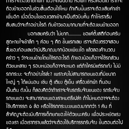
ถ้าเราจะต้องย้ายที่พัก ไม่ว่าจะเป็นบ้าน หอพัก หรือคอนโด เราก็จะ
ต้องย้ายออกในช่่วงสิ้นเดือนใช่ไหม ถ้าเกินนั้นเราจะต้องเสียค่าเช่า
เพิ่มอีก เมื่อเงื่อนไขของเวลาเข้ามาเป็นตัวบีบคั้น ทำให้เราเริ่ม
สับสนว่าจะทำอย่างไรดี กับข้าวของมากมายที่จะต้องขนย้ายออก
บอกเลยครับว่า ไม่ยาก........... ขอแค่ตั้งสติก่อนครับ
สูดหายใจเข้าลึก ๆ ค่อย ๆ คิด ขั้นแรกเลย เราจะต้องตรวจสอบ
สิ่งของก่อนเลยว่ามีปริมาณมากน้อยเพียงใด แล้วลองคำนวณ
คร่าว ๆ ว่าจะขนย้ายโดยใช้รถอะไรดี ถ้าของน้อยก็อาจใช้รถส่วน
ตัวขนหลาย ๆ รอบหน่อยก็อาจจะหมด แต่ถ้าใครมีแต่รถเก๋ง ไม่มี
รถกระบะ จะทำอย่างไรล่ะ? เพราะคงไม่สามารถขนของที่มีขนาด
ใหญ่ ๆ ได้แน่นอน เช่น ตู้ เตียง ตู้เย็น เครื่องซักผ้า ที่นอน
เป็นต้น ดังนั้น ก็ลองคิดว่าถ้าเราจะจ้างรถรับจ้างขนของ รถรับจ้าง
รถขนของ จะสามารถขนของเราหมดรึเปล่า ถ้าไม่หมดอาจจะต้อง
ใช้บริการรถ 6 ล้อ หรือใช้รถกระบะขนของมากกว่า 1 คัน ที่
สำคัญจะต้องมีบริการเด็กยกของให้ด้วยนะครับ เพื่อประหยัดแรง
ของเรา เมื่อเราทราบแล้วว่าจะต้องใช้บริการรถรับจ้าง ขั้นตอนต่อไป