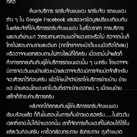
ก็คือ
ค้นหาบริการ รถรับจ้างขนของ รถรับจ้าง รถขนของ
ต่าง ๆ ใน Google Facebook และลองหาข้อมูลเปรียบเทียบกัน
ในแต่ละเจ้าที่ให้บริการรถรับจ้างขนของ ในเรื่องราคา การบริการ
ผลงานทีี่ผ่านมา ว่าตรงตามความพอใจของเราหรือไม่ ต่อจากนั้นก็
โทรไปสอบถามรายละเอียด (กดโทรจากหน้าเว็บบนมือถือได้เลย)
หรืออาจจะแชทสอบถามไปทางไลน์ก็ได้ครับ เมื่อเรามั่นใจแล้วก็
ทำการตกลงกันกับผู้ให้บริการรถขนของนั้น ๆ นะครับ โดยอาจจะ
มีการจองวันขนย้ายล่วงหน้าและอาจจะต้องมีการจ่ายมัดจำสำหรับ
จองคิวรถไว้ก่อนครับ เพื่อให้แน่ใจว่ามีรถให้บริิการย้ายบ้าน ย้าย
หอ ย้ายคอนโดของเราในวันทีี่เราจะย้ายออกแน่ ๆ เมื่อขนย้าย
เสร็จก็ชำระค่าบริการครับ
หลังจากได้ตกลงกับผู้ให้บริการรถรับจ้างขนของ
เรียบร้อยแล้ว ก็ถึงขั้นตอนในการเก็บข้าวของรอครับ......ในช่วงวัน
เวลาที่เรายังไม่ได้ย้ายออกนั้น เราก็จัดการเก็บของที่ไม่ค่อยได้ใช้ใน
แต่ละวันก่อนครับ หาซื้อกล่องกระดาษ ลังกระดาษ ถุงดำขนาด