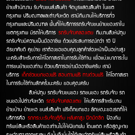
ย้ายสำนักงาน รับจ้างขนส่งสินค้า จัดบูธแสดงสินค้า ในเขต
กรุงเทพ ปริมณฑลและต่างจังหวัด เรามีทีมงานให้บริการทั่ว
กรุงเทพและปริมณฑล พื้นที่ให้บริการรถรับจ้างขนย้ายของเราใน
เขตกรุงเทพ มีรถให้บริการ
รถรับจ้างคลองเตย
ทีมงานสิงห์ปทุม
รถรับจ้างมีความเป็นมืออาชีพ ด้วยประสบการณ์กว่า 10 ปี
อัธยาศัยดี คุยง่าย เราต้องขอขอบคุณลูกค้าล่วงหน้าเป็นอย่างสูง
นะครับสำหรับการให้โอกาสเราในการรับใช้ท่าน เพื่อแบ่งเบาภาระใน
การขนย้ายของท่าน ด้วยบริการอย่างมืออาชีพครับ เรามี
บริการ
เด็กช่วยยกของฟรี สอบถามฟรี ทางด่วนฟรี
ให้โอกาสเรา
ในการรับใช้ท่านสักครั้งนะครับ ขอบคุณครับ
สิงห์ปทุม รถรับจ้างขนของ รถขนของ รถรับจ้าง รถ
ขนของไปต่างจังหวัด
รถรับจ้างคลองเตย
ให้บริการสำหรับงาน
ย้ายบ้าน ย้ายหอ ขนส่งสินค้า ฟรีเด็กยกของ ลักษณะของรถที่ให้
บริการคือ
รถกระบะรับจ้างตู้ทึบ หลังคาสูง ปิดมิดชิด
ป้องกัน
ทรัพย์สินหรือสินค้าของท่านไม่ให้เปียกฝน โดนแดด หรือสูญหาย