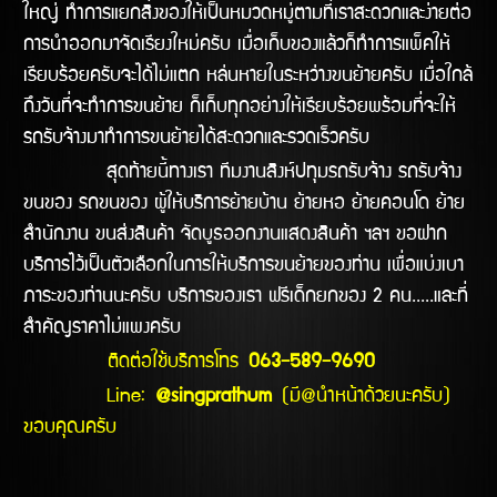
ใหญ่ ทำการแยกสิ่งของให้เป็นหมวดหมู่ตามที่เราสะดวกและง่ายต่อ
การนำออกมาจัดเรียงใหม่ครับ เมื่อเก็บของแล้วก็ทำการแพ็คให้
เรียบร้อยครับจะได้ไม่แตก หล่นหายในระหว่างขนย้ายครับ เมื่อใกล้
ถึงวันที่จะทำการขนย้าย ก็เก็บทุกอย่างให้เรียบร้อยพร้อมที่จะให้
รถรับจ้างมาทำการขนย้ายได้สะดวกและรวดเร็วครับ
สุดท้ายนี้ทางเรา ทีมงานสิงห์ปทุมรถรับจ้าง รถรับจ้าง
ขนของ รถขนของ ผู้ให้บริการย้ายบ้าน ย้ายหอ ย้ายคอนโด ย้าย
สำนักงาน ขนส่งสินค้า จัดบูธออกงานแสดงสินค้า ฯลฯ ขอฝาก
บริการไว้เป็นตัวเลือกในการให้บริการขนย้ายของท่าน เพื่อแบ่งเบา
ภาระของท่านนะครับ บริการของเรา ฟรีเด็กยกของ 2 คน.....และที่
สำคัญราคาไม่แพงครับ
ติดต่อใช้บริการโทร
063-589-9690
Line:
@singprathum
(มี@นำหน้าด้วยนะครับ)
ขอบคุณครับ