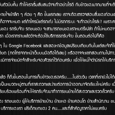
ามาเป็นตัวบีบคั้น ทำให้เราเริ่มสับสนว่าจะทำอย่างไรดี กับข้าวของมากมายที
ใจเข้าลึก ๆ ค่อย ๆ คิด ขั้นแรกเลย เราจะต้องตรวจสอบสิ่งของก่อนเ
จจะหมด แต่ถ้าใครมีแต่รถเก๋ง ไม่มีรถกระบะ จะทำอย่างไรล่ะ? เพราะคงไม
ับจ้างขนของ รถรับจ้าง รถขนของ จะสามารถขนของเราหมดรึเปล่า ถ้าไม่หมดอ
 เมื่อเราทราบแล้วว่าจะต้องใช้บริการรถรับจ้าง ขั้นตอนต่อไปก็คือ
gle Facebook และลองหาข้อมูลเปรียบเทียบกันในแต่ละเจ้าที่ให้บริก
ด (กดโทรจากหน้าเว็บบนมือถือได้เลย) หรืออาจจะแชทสอบถามไปทางไลน์ก็
การจ่ายมัดจำสำหรับจองคิวรถไว้ก่อนครับ เพื่อให้แน่ใจว่ามีรถให้บริิกา
ั้นตอนในการเก็บข้าวของรอครับ......ในช่วงวัน เวลาที่เรายังไม่ได้ย้า
ป็นหมวดหมู่ตามที่เราสะดวกและง่ายต่อการนำออกมาจัดเรียงใหม่ครับ เมื
ให้เรียบร้อยพร้อมที่จะให้รถรับจ้างมาทำการขนย้ายได้สะดวกและรวดเร็วครั
ขนของ ผู้ให้บริการย้ายบ้าน ย้ายหอ ย้ายคอนโด ย้ายสำนักงาน ขนส่ง
 บริการของเรา ฟรีเด็กยกของ 2 คน.....และที่สำคัญราคาไม่แพงครับ