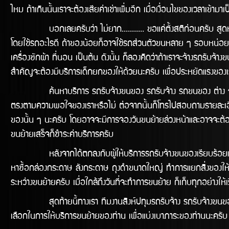
ไหม ถ้าเกินนั้นเราจะต้องเสียค่าเช่าเพิ่มอีก เมื่อเงื่อนไขของเวลาเข้
บอกเลยครับว่า ไม่ยาก........... ขอแค่ตั้งสติก่อนครับ สูดหาย
โดยใช้รถอะไรดี ถ้าของน้อยก็อาจใช้รถส่วนตัวขนหลาย ๆ รอบหน่อยก็อา
เครื่องซักผ้า ที่นอน เป็นต้น ดังนั้น ก็ลองคิดว่าถ้าเราจะจ้างรถร
สำคัญจะต้องมีบริการเด็กยกของให้ด้วยนะครับ เพื่อประหยัดแรงของเรา
ค้นหาบริการ รถรับจ้างขนของ รถรับจ้าง รถขนของ ต่าง ๆ ใน Goo
ตรงตามความพอใจของเราหรือไม่ ต่อจากนั้นก็โทรไปสอบถามรายละเอีย
ของนั้น ๆ นะครับ โดยอาจจะมีการจองวันขนย้ายล่วงหน้าและอาจจะต้องมี
ขนย้ายเสร็จก็ชำระค่าบริการครับ
หลังจากได้ตกลงกับผู้ให้บริการรถรับจ้างขนของเรียบร้อยแล้ว ก็ถึงข
หาซื้อกล่องกระดาษ ลังกระดาษ ถุงดำขนาดใหญ่ ทำการแยกสิ่งของให้เ
ระหว่างขนย้ายครับ เมื่อใกล้ถึงวันที่จะทำการขนย้าย ก็เก็บทุกอย่าง
สุดท้ายนี้ทางเรา ทีมงานสิงห์ปทุมรถรับจ้าง รถรับจ้างขนของ รถ
เลือกในการให้บริการขนย้ายของท่าน เพื่อแบ่งเบาภาระของท่านนะครับ