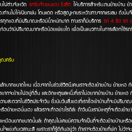
ปต่างจังหวัด
รถรับจ้างขนของ รังสิต
ให้บริการสำหรับงานย้ายบ้าน ย้
งท่านไม่ให้เปียกฝน โดนแดด หรือสูญหายระหว่างทางจากแรงลม ดังนั้นจึง
รรทุกของที่มีปริมาณหรือมีน้ำหนักมาก ทางเราก็มีบริการ
รถ 4 ล้อ รถ 6 
่อนว่ามีปริมาณมากหรือน้อยเพียงใด เพื่อเป็นแนวทางในการเลือกใช้รถร
คุณครับ
ดไหน เนื่องจากในช่วงชีวิตนึงคนเราจะต้องย้ายบ้าน ย้ายหอ กันสักกี่ค
ากจะย้ายไปอยู่ที่อื่น และอีกเหตุผลหนึ่งที่เราไม่อยากย้ายบ้าน ย้ายหอ กั
ามสะดวกในชีวิตประจำวัน ยิ่งนับวันสิ่งของที่เราซื้อเข้าบ้านก็จะมีปริมาณม
ย้ายหอนั่นเอง แล้วเราจะทำอย่างไรดีล้่ะ ถ้าวันนึงเรามีเหตุที่จะต้องย้า
กขนาดนั้นล่ะ ถ้าคุณไม่เคยมีความจำเป็นที่จะต้องย้ายบ้านหรือย้ายห
แข่งกับเวลานะสิ เพราะเราก็รู้ดีกันอยู่ว่า ถ้าเราจะต้องย้ายที่พัก ไม่ว่