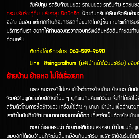
สิงห์ปทุม รถรับจ้างขนของ รถขนของ รถรับจ้าง รถขนของไ
กระบะรับจ้างตู้ทึบ หลังคาสูง ปิดมิดชิด
ป้องกันทรัพย์สินหรือสินค้าขอ
อย่างแน่นอน แต่หากท่านต้องการรถที่มีขนาดใหญ่ขึ้น เหมาะแก่การบ
บริการกับเรา อยากให้ท่านลองตรวจสอบทรัพย์สินหรือสินค้าของท่านก
ก่อนครับ
ติดต่อใช้บริการโทร
063-589-9690
Line:
@singprathum
(มี@นำหน้าด้วยนะครับ) ขอบ
ย้ายบ้าน ย้ายหอ ไม่ใช่เรื่องยาก
หลายคนอาจยังไม่เคยเข้าใจว่าการย้ายบ้าน ย้ายหอ นั้นมันลำบากขนา
จะมีความผูกพันกับสถานที่นั้น ๆ ผูกพันกับคนแถวนั้น จึงทำให้เราไม่อย
สร้างตัวโดยการซื้อข้าวของ เครื่องใช้ต่าง ๆ นานา เข้าบ้านเพื่ออำนวยคว
เราทำไมมันถึงมีจำนวนมากมายขนาดนี้ก็ตอนที่เราจำเป็นต้องย้ายบ้านหรือ
ตอบได้เลยครับว่า ต้องตั้งสติก่อนเลยครับ ทำไมผมถึงพูดเหมือนยา
ผมบอกได้เลยว่ามันก็จะมึนตึ๊บเหมือนกันนะครับ เพราะเราต้องรีบตัดสินใจ