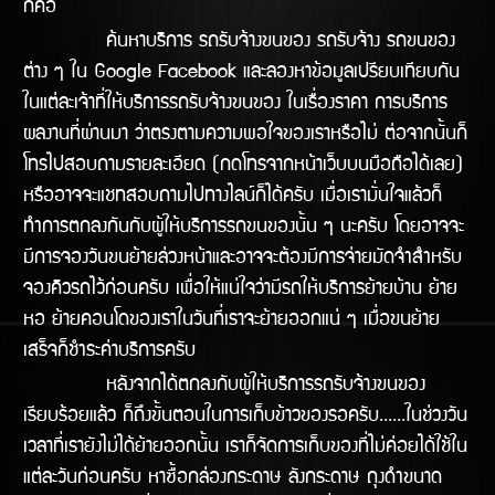
ก็คือ
ค้นหาบริการ รถรับจ้างขนของ รถรับจ้าง รถขนของ
ต่าง ๆ ใน Google Facebook และลองหาข้อมูลเปรียบเทียบกัน
ในแต่ละเจ้าที่ให้บริการรถรับจ้างขนของ ในเรื่องราคา การบริการ
ผลงานทีี่ผ่านมา ว่าตรงตามความพอใจของเราหรือไม่ ต่อจากนั้นก็
โทรไปสอบถามรายละเอียด (กดโทรจากหน้าเว็บบนมือถือได้เลย)
หรืออาจจะแชทสอบถามไปทางไลน์ก็ได้ครับ เมื่อเรามั่นใจแล้วก็
ทำการตกลงกันกับผู้ให้บริการรถขนของนั้น ๆ นะครับ โดยอาจจะ
มีการจองวันขนย้ายล่วงหน้าและอาจจะต้องมีการจ่ายมัดจำสำหรับ
จองคิวรถไว้ก่อนครับ เพื่อให้แน่ใจว่ามีรถให้บริิการย้ายบ้าน ย้าย
หอ ย้ายคอนโดของเราในวันทีี่เราจะย้ายออกแน่ ๆ เมื่อขนย้าย
เสร็จก็ชำระค่าบริการครับ
หลังจากได้ตกลงกับผู้ให้บริการรถรับจ้างขนของ
เรียบร้อยแล้ว ก็ถึงขั้นตอนในการเก็บข้าวของรอครับ......ในช่วงวัน
เวลาที่เรายังไม่ได้ย้ายออกนั้น เราก็จัดการเก็บของที่ไม่ค่อยได้ใช้ใน
แต่ละวันก่อนครับ หาซื้อกล่องกระดาษ ลังกระดาษ ถุงดำขนาด