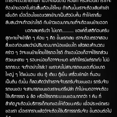
ถ้าเราจะต้องย้ายที่พัก ไม่ว่าจะเป็นบ้าน หอพัก หรือคอนโด เราก็จะ
ต้องย้ายออกในช่่วงสิ้นเดือนใช่ไหม ถ้าเกินนั้นเราจะต้องเสียค่าเช่า
เพิ่มอีก เมื่อเงื่อนไขของเวลาเข้ามาเป็นตัวบีบคั้น ทำให้เราเริ่ม
สับสนว่าจะทำอย่างไรดี กับข้าวของมากมายที่จะต้องขนย้ายออก
บอกเลยครับว่า ไม่ยาก........... ขอแค่ตั้งสติก่อนครับ
สูดหายใจเข้าลึก ๆ ค่อย ๆ คิด ขั้นแรกเลย เราจะต้องตรวจสอบ
สิ่งของก่อนเลยว่ามีปริมาณมากน้อยเพียงใด แล้วลองคำนวณ
คร่าว ๆ ว่าจะขนย้ายโดยใช้รถอะไรดี ถ้าของน้อยก็อาจใช้รถส่วน
ตัวขนหลาย ๆ รอบหน่อยก็อาจจะหมด แต่ถ้าใครมีแต่รถเก๋ง ไม่มี
รถกระบะ จะทำอย่างไรล่ะ? เพราะคงไม่สามารถขนของที่มีขนาด
ใหญ่ ๆ ได้แน่นอน เช่น ตู้ เตียง ตู้เย็น เครื่องซักผ้า ที่นอน
เป็นต้น ดังนั้น ก็ลองคิดว่าถ้าเราจะจ้างรถรับจ้างขนของ รถรับจ้าง
รถขนของ จะสามารถขนของเราหมดรึเปล่า ถ้าไม่หมดอาจจะต้อง
ใช้บริการรถ 6 ล้อ หรือใช้รถกระบะขนของมากกว่า 1 คัน ที่
สำคัญจะต้องมีบริการเด็กยกของให้ด้วยนะครับ เพื่อประหยัดแรง
ของเรา เมื่อเราทราบแล้วว่าจะต้องใช้บริการรถรับจ้าง ขั้นตอนต่อไป