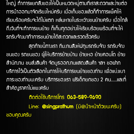
ใหญ่ ทำการแยกสิ่งของให้เป็นหมวดหมู่ตามที่เราสะดวกและง่ายต่อ
การนำออกมาจัดเรียงใหม่ครับ เมื่อเก็บของแล้วก็ทำการแพ็คให้
เรียบร้อยครับจะได้ไม่แตก หล่นหายในระหว่างขนย้ายครับ เมื่อใกล้
ถึงวันที่จะทำการขนย้าย ก็เก็บทุกอย่างให้เรียบร้อยพร้อมที่จะให้
รถรับจ้างมาทำการขนย้ายได้สะดวกและรวดเร็วครับ
สุดท้ายนี้ทางเรา ทีมงานสิงห์ปทุมรถรับจ้าง รถรับจ้าง
ขนของ รถขนของ ผู้ให้บริการย้ายบ้าน ย้ายหอ ย้ายคอนโด ย้าย
สำนักงาน ขนส่งสินค้า จัดบูธออกงานแสดงสินค้า ฯลฯ ขอฝาก
บริการไว้เป็นตัวเลือกในการให้บริการขนย้ายของท่าน เพื่อแบ่งเบา
ภาระของท่านนะครับ บริการของเรา ฟรีเด็กยกของ 2 คน.....และที่
สำคัญราคาไม่แพงครับ
ติดต่อใช้บริการโทร
063-589-9690
Line:
@singprathum
(มี@นำหน้าด้วยนะครับ)
ขอบคุณครับ