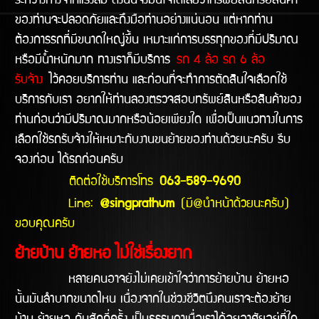
ระหว่างทางจากแรงลม ดังนั้นจึงมั่นใจได้เลยว่าทรัพย์สินหรือสินค้า
ของท่านจะปลอดภัยและถึงมือท่านอย่างแน่นอน แต่หากท่าน
ต้องการรถที่มีขนาดใหญ่ขึ้น เหมาะแก่การบรรทุกของที่มีปริมาณ
หรือมีน้ำหนักมาก ทางเราก็มีบริการ
รถ 4 ล้อ รถ 6 ล้อ
รับจ้าง
ไว้คอยบริการท่าน และก่อนที่จะทำการตัดสินใจเลือกใช้
บริการกับเรา อยากให้ท่านลองตรวจสอบทรัพย์สินหรือสินค้าของ
ท่านก่อนว่ามีปริมาณมากหรือน้อยเพียงใด เพื่อเป็นแนวทางในการ
เลือกใช้รถรับจ้างให้เหมาะกับงานขนย้ายของท่านด้วยนะครับ รีบ
จองก่อน ได้รถก่อนครับ
ติดต่อใช้บริการโทร
063-589-9690
Line:
@singprathum
(มี@นำหน้าด้วยนะครับ)
ขอบคุณครับ
ย้ายบ้าน ย้ายหอ ไม่ใช่เรื่องยาก
หลายคนอาจยังไม่เคยเข้าใจว่าการย้ายบ้าน ย้ายหอ
นั้นมันลำบากขนาดไหน เนื่องจากในช่วงชีวิตนึงคนเราจะต้องย้าย