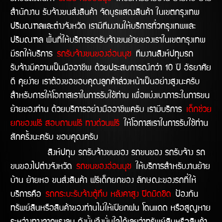
สำนักงาน รับจ้างขนส่งสินค้า จัดบูธแสดงสินค้า ในเขตกรุงเทพ
ปริมณฑลและต่างจังหวัด เรามีทีมงานให้บริการทั่วกรุงเทพและ
ปริมณฑล พื้นที่ให้บริการรถรับจ้างขนย้ายของเราในเขตกรุงเทพ
มีรถให้บริการ
รถรับจ้างขนของอ่อนนุช
ทีมงานสิงห์ปทุมรถ
รับจ้างมีความเป็นมืออาชีพ ด้วยประสบการณ์กว่า 10 ปี อัธยาศัย
ดี คุยง่าย เราต้องขอขอบคุณลูกค้าล่วงหน้าเป็นอย่างสูงนะครับ
สำหรับการให้โอกาสเราในการรับใช้ท่าน เพื่อแบ่งเบาภาระในการขน
ย้ายของท่าน ด้วยบริการอย่างมืออาชีพครับ เรามีบริการ
เด็กช่วย
ยกของฟรี สอบถามฟรี ทางด่วนฟรี
ให้โอกาสเราในการรับใช้ท่าน
สักครั้งนะครับ ขอบคุณครับ
สิงห์ปทุม รถรับจ้างขนของ รถขนของ รถรับจ้าง รถ
ขนของไปต่างจังหวัด
รถขนของอ่อนนุช
ให้บริการสำหรับงานย้าย
บ้าน ย้ายหอ ขนส่งสินค้า ฟรีเด็กยกของ ลักษณะของรถที่ให้
บริการคือ
รถกระบะรับจ้างตู้ทึบ หลังคาสูง ปิดมิดชิด
ป้องกัน
ทรัพย์สินหรือสินค้าของท่านไม่ให้เปียกฝน โดนแดด หรือสูญหาย