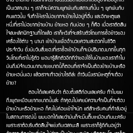
บ้าน ย้ายหอ กันสักกี่ครั้ง เป็นธรรมดาเมื่อเราได้อยูอาศัยอยู่ที่ใด
เป็นเวลานาน ๆ เราก็จะมีความผูกพันกับสถานที่นั้น ๆ ผูกพันกับ
คนแถวนั้น จึงทำให้เราไม่อยากจะย้ายไปอยู่ที่อื่น และอีกเหตุผล
หนึ่งที่เราไม่อยากย้ายบ้าน ย้ายหอ กันบ่อย ๆ ก็คือ เมื่อเราตัดสิน
ใจลงหลักปักฐานที่ใดแล้ว เราก็หวังที่จะสร้างตัวโดยการซื้อข้าวของ
เครื่องใช้ต่าง ๆ นานา เข้าบ้านเพื่ออำนวยความสะดวกในชีวิต
ประจำวัน ยิ่งนับวันสิ่งของที่เราซื้อเข้าบ้านก็จะมีปริมาณมากขึ้นทุก
วันโดยที่เราไม่รู้ตัว พอมารู้สึกตัวอีกทีว่าของใช้ในบ้านของเราทำไม
มันถึงมีจำนวนมากมายขนาดนี้ก็ตอนที่เราจำเป็นต้องย้ายบ้านหรือ
ย้ายหอนั่นเอง แล้วเราจะทำอย่างไรดีล้่ะ ถ้าวันนึงเรามีเหตุที่จะต้อง
ย้าย?
ตอบได้เลยครับว่า ต้องตั้งสติก่อนเลยครับ ทำไมผม
ถึงพูดเหมือนยากขนาดนั้นล่ะ ถ้าคุณไม่เคยมีความจำเป็นที่จะต้อง
ย้ายบ้านหรือย้ายหอ ก็คงไม่ค่อยเข้้าใจนัก แต่สำหรับคนที่กำลังอยู่
ในสถานการณ์นี้ ผมบอกได้เลยว่ามันก็จะมึนตึ๊บเหมือนกันนะครับ
เพราะเราต้องรีบตัดสินใจแข่งกับเวลานะสิ เพราะเราก็รู้ดีกันอยู่ว่า