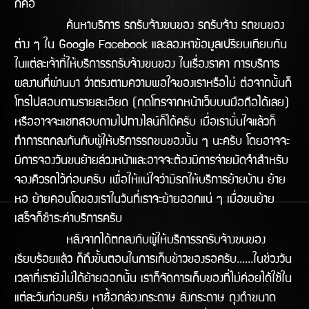
ก็คือ
ค้นหาบริการ รถรับจ้างขนของ รถรับจ้าง รถขนของ
ต่าง ๆ ใน Google Facebook และลองหาข้อมูลเปรียบเทียบกัน
ในแต่ละเจ้าที่ให้บริการรถรับจ้างขนของ ในเรื่องราคา การบริการ
ผลงานทีี่ผ่านมา ว่าตรงตามความพอใจของเราหรือไม่ ต่อจากนั้นก็
โทรไปสอบถามรายละเอียด (กดโทรจากหน้าเว็บบนมือถือได้เลย)
หรืออาจจะแชทสอบถามไปทางไลน์ก็ได้ครับ เมื่อเรามั่นใจแล้วก็
ทำการตกลงกันกับผู้ให้บริการรถขนของนั้น ๆ นะครับ โดยอาจจะ
มีการจองวันขนย้ายล่วงหน้าและอาจจะต้องมีการจ่ายมัดจำสำหรับ
จองคิวรถไว้ก่อนครับ เพื่อให้แน่ใจว่ามีรถให้บริิการย้ายบ้าน ย้าย
หอ ย้ายคอนโดของเราในวันทีี่เราจะย้ายออกแน่ ๆ เมื่อขนย้าย
เสร็จก็ชำระค่าบริการครับ
หลังจากได้ตกลงกับผู้ให้บริการรถรับจ้างขนของ
เรียบร้อยแล้ว ก็ถึงขั้นตอนในการเก็บข้าวของรอครับ......ในช่วงวัน
เวลาที่เรายังไม่ได้ย้ายออกนั้น เราก็จัดการเก็บของที่ไม่ค่อยได้ใช้ใน
แต่ละวันก่อนครับ หาซื้อกล่องกระดาษ ลังกระดาษ ถุงดำขนาด