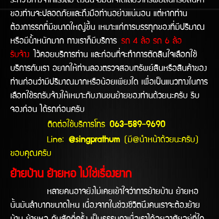
ระหว่างทางจากแรงลม ดังนั้นจึงมั่นใจได้เลยว่าทรัพย์สินหรือสินค้า
ของท่านจะปลอดภัยและถึงมือท่านอย่างแน่นอน แต่หากท่าน
ต้องการรถที่มีขนาดใหญ่ขึ้น เหมาะแก่การบรรทุกของที่มีปริมาณ
หรือมีน้ำหนักมาก ทางเราก็มีบริการ
รถ 4 ล้อ รถ 6 ล้อ
รับจ้าง
ไว้คอยบริการท่าน และก่อนที่จะทำการตัดสินใจเลือกใช้
บริการกับเรา อยากให้ท่านลองตรวจสอบทรัพย์สินหรือสินค้าของ
ท่านก่อนว่ามีปริมาณมากหรือน้อยเพียงใด เพื่อเป็นแนวทางในการ
เลือกใช้รถรับจ้างให้เหมาะกับงานขนย้ายของท่านด้วยนะครับ รีบ
จองก่อน ได้รถก่อนครับ
ติดต่อใช้บริการโทร
063-589-9690
Line:
@singprathum
(มี@นำหน้าด้วยนะครับ)
ขอบคุณครับ
ย้ายบ้าน ย้ายหอ ไม่ใช่เรื่องยาก
หลายคนอาจยังไม่เคยเข้าใจว่าการย้ายบ้าน ย้ายหอ
นั้นมันลำบากขนาดไหน เนื่องจากในช่วงชีวิตนึงคนเราจะต้องย้าย