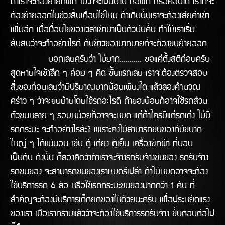
ถ้าเราจะต้องย้ายที่พัก ไม่ว่าจะเป็นบ้าน หอพัก หรือคอนโด เราก็จะ
ต้องย้ายออกในช่่วงสิ้นเดือนใช่ไหม ถ้าเกินนั้นเราจะต้องเสียค่าเช่า
เพิ่มอีก เมื่อเงื่อนไขของเวลาเข้ามาเป็นตัวบีบคั้น ทำให้เราเริ่ม
สับสนว่าจะทำอย่างไรดี กับข้าวของมากมายที่จะต้องขนย้ายออก
บอกเลยครับว่า ไม่ยาก........... ขอแค่ตั้งสติก่อนครับ
สูดหายใจเข้าลึก ๆ ค่อย ๆ คิด ขั้นแรกเลย เราจะต้องตรวจสอบ
สิ่งของก่อนเลยว่ามีปริมาณมากน้อยเพียงใด แล้วลองคำนวณ
คร่าว ๆ ว่าจะขนย้ายโดยใช้รถอะไรดี ถ้าของน้อยก็อาจใช้รถส่วน
ตัวขนหลาย ๆ รอบหน่อยก็อาจจะหมด แต่ถ้าใครมีแต่รถเก๋ง ไม่มี
รถกระบะ จะทำอย่างไรล่ะ? เพราะคงไม่สามารถขนของที่มีขนาด
ใหญ่ ๆ ได้แน่นอน เช่น ตู้ เตียง ตู้เย็น เครื่องซักผ้า ที่นอน
เป็นต้น ดังนั้น ก็ลองคิดว่าถ้าเราจะจ้างรถรับจ้างขนของ รถรับจ้าง
รถขนของ จะสามารถขนของเราหมดรึเปล่า ถ้าไม่หมดอาจจะต้อง
ใช้บริการรถ 6 ล้อ หรือใช้รถกระบะขนของมากกว่า 1 คัน ที่
สำคัญจะต้องมีบริการเด็กยกของให้ด้วยนะครับ เพื่อประหยัดแรง
ของเรา เมื่อเราทราบแล้วว่าจะต้องใช้บริการรถรับจ้าง ขั้นตอนต่อไป