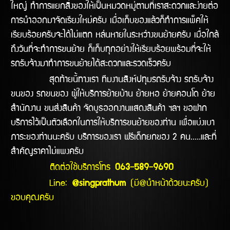
ใหญ่ ทำการแยกสิ่งของให้เป็นหมวดหมู่ตามที่เราสะดวกและง่ายต่อ
การนำออกมาจัดเรียงใหม่ครับ เมื่อเก็บของแล้วก็ทำการแพ็คให้
เรียบร้อยครับจะได้ไม่แตก หล่นหายในระหว่างขนย้ายครับ เมื่อใกล้
ถึงวันที่จะทำการขนย้าย ก็เก็บทุกอย่างให้เรียบร้อยพร้อมที่จะให้
รถรับจ้างมาทำการขนย้ายได้สะดวกและรวดเร็วครับ
สุดท้ายนี้ทางเรา ทีมงานสิงห์ปทุมรถรับจ้าง รถรับจ้าง
ขนของ รถขนของ ผู้ให้บริการย้ายบ้าน ย้ายหอ ย้ายคอนโด ย้าย
สำนักงาน ขนส่งสินค้า จัดบูธออกงานแสดงสินค้า ฯลฯ ขอฝาก
บริการไว้เป็นตัวเลือกในการให้บริการขนย้ายของท่าน เพื่อแบ่งเบา
ภาระของท่านนะครับ บริการของเรา ฟรีเด็กยกของ 2 คน.....และที่
สำคัญราคาไม่แพงครับ
ติดต่อใช้บริการโทร
063-589-9690
Line:
@singprathum
(มี@นำหน้าด้วยนะครับ)
ขอบคุณครับ