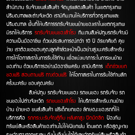
สำนักงาน รับจ้างขนส่งสินค้า จัดบูธแสดงสินค้า ในเขตกรุงเทพ
ปริมณฑลและต่างจังหวัด เรามีทีมงานให้บริการทั่วกรุงเทพและ
ปริมณฑล พื้นที่ให้บริการรถรับจ้างขนย้ายของเราในเขตกรุงเทพ
มีรถให้บริการ
รถรับจ้างขนของสำโรง
ทีมงานสิงห์ปทุมรถรับจ้างมี
ความเป็นมืออาชีพ ด้วยประสบการณ์กว่า 10 ปี อัธยาศัยดี คุย
ง่าย เราต้องขอขอบคุณลูกค้าล่วงหน้าเป็นอย่างสูงนะครับสำหรับ
การให้โอกาสเราในการรับใช้ท่าน เพื่อแบ่งเบาภาระในการขนย้าย
ของท่าน ด้วยบริการอย่างมืออาชีพครับ เรามีบริการ
เด็กช่วยยก
ของฟรี สอบถามฟรี ทางด่วนฟรี
ให้โอกาสเราในการรับใช้ท่านสัก
ครั้งนะครับ ขอบคุณครับ
สิงห์ปทุม รถรับจ้างขนของ รถขนของ รถรับจ้าง รถ
ขนของไปต่างจังหวัด
รถขนของสำโรง
ให้บริการสำหรับงานย้าย
บ้าน ย้ายหอ ขนส่งสินค้า ฟรีเด็กยกของ ลักษณะของรถที่ให้
บริการคือ
รถกระบะรับจ้างตู้ทึบ หลังคาสูง ปิดมิดชิด
ป้องกัน
ทรัพย์สินหรือสินค้าของท่านไม่ให้เปียกฝน โดนแดด หรือสูญหาย