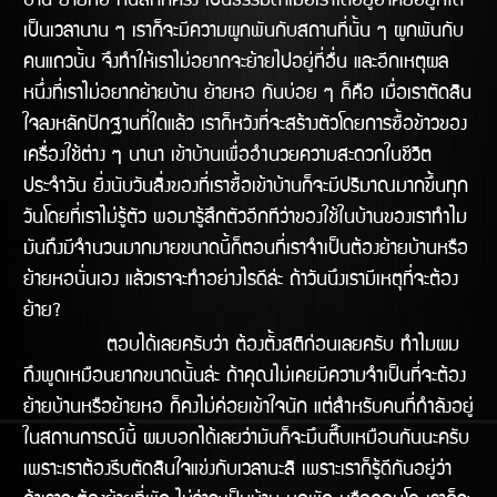
บ้าน ย้ายหอ กันสักกี่ครั้ง เป็นธรรมดาเมื่อเราได้อยูอาศัยอยู่ที่ใด
เป็นเวลานาน ๆ เราก็จะมีความผูกพันกับสถานที่นั้น ๆ ผูกพันกับ
คนแถวนั้น จึงทำให้เราไม่อยากจะย้ายไปอยู่ที่อื่น และอีกเหตุผล
หนึ่งที่เราไม่อยากย้ายบ้าน ย้ายหอ กันบ่อย ๆ ก็คือ เมื่อเราตัดสิน
ใจลงหลักปักฐานที่ใดแล้ว เราก็หวังที่จะสร้างตัวโดยการซื้อข้าวของ
เครื่องใช้ต่าง ๆ นานา เข้าบ้านเพื่ออำนวยความสะดวกในชีวิต
ประจำวัน ยิ่งนับวันสิ่งของที่เราซื้อเข้าบ้านก็จะมีปริมาณมากขึ้นทุก
วันโดยที่เราไม่รู้ตัว พอมารู้สึกตัวอีกทีว่าของใช้ในบ้านของเราทำไม
มันถึงมีจำนวนมากมายขนาดนี้ก็ตอนที่เราจำเป็นต้องย้ายบ้านหรือ
ย้ายหอนั่นเอง แล้วเราจะทำอย่างไรดีล้่ะ ถ้าวันนึงเรามีเหตุที่จะต้อง
ย้าย?
ตอบได้เลยครับว่า ต้องตั้งสติก่อนเลยครับ ทำไมผม
ถึงพูดเหมือนยากขนาดนั้นล่ะ ถ้าคุณไม่เคยมีความจำเป็นที่จะต้อง
ย้ายบ้านหรือย้ายหอ ก็คงไม่ค่อยเข้้าใจนัก แต่สำหรับคนที่กำลังอยู่
ในสถานการณ์นี้ ผมบอกได้เลยว่ามันก็จะมึนตึ๊บเหมือนกันนะครับ
เพราะเราต้องรีบตัดสินใจแข่งกับเวลานะสิ เพราะเราก็รู้ดีกันอยู่ว่า