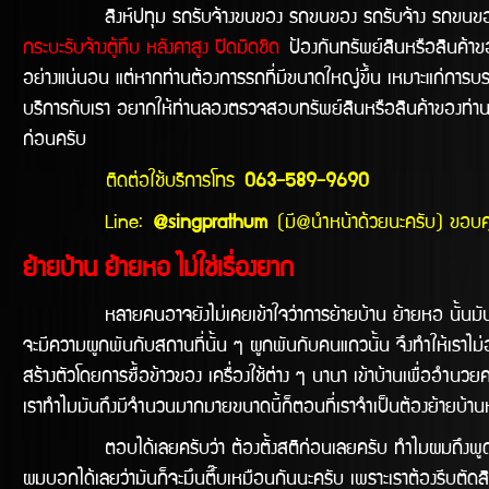
สิงห์ปทุม รถรับจ้างขนของ รถขนของ รถรับจ้าง รถขนของไ
กระบะรับจ้างตู้ทึบ หลังคาสูง ปิดมิดชิด
ป้องกันทรัพย์สินหรือสินค้าขอ
อย่างแน่นอน แต่หากท่านต้องการรถที่มีขนาดใหญ่ขึ้น เหมาะแก่การบ
บริการกับเรา อยากให้ท่านลองตรวจสอบทรัพย์สินหรือสินค้าของท่านก
ก่อนครับ
ติดต่อใช้บริการโทร
063-589-9690
Line:
@singprathum
(มี@นำหน้าด้วยนะครับ) ขอบ
ย้ายบ้าน ย้ายหอ ไม่ใช่เรื่องยาก
หลายคนอาจยังไม่เคยเข้าใจว่าการย้ายบ้าน ย้ายหอ นั้นมันลำบากขนา
จะมีความผูกพันกับสถานที่นั้น ๆ ผูกพันกับคนแถวนั้น จึงทำให้เราไม่อย
สร้างตัวโดยการซื้อข้าวของ เครื่องใช้ต่าง ๆ นานา เข้าบ้านเพื่ออำนวยคว
เราทำไมมันถึงมีจำนวนมากมายขนาดนี้ก็ตอนที่เราจำเป็นต้องย้ายบ้านหรือ
ตอบได้เลยครับว่า ต้องตั้งสติก่อนเลยครับ ทำไมผมถึงพูดเหมือนยา
ผมบอกได้เลยว่ามันก็จะมึนตึ๊บเหมือนกันนะครับ เพราะเราต้องรีบตัดสินใจ