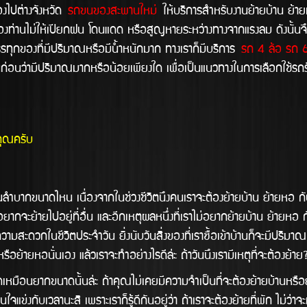
ปต่างจังหวัด
รถขนของสะพานใหม่
ให้บริการสำหรับงานย้ายบ้าน ย้า
งท่านไม่ให้เปียกฝน โดนแดด หรือสูญหายระหว่างทางจากแรงลม ดังนั้นจึง
รรทุกของที่มีปริมาณหรือมีน้ำหนักมาก ทางเราก็มีบริการ
รถ 4 ล้อ รถ 6 
่อนว่ามีปริมาณมากหรือน้อยเพียงใด เพื่อเป็นแนวทางในการเลือกใช้รถร
คุณครับ
ดไหน เนื่องจากในช่วงชีวิตนึงคนเราจะต้องย้ายบ้าน ย้ายหอ กันสักกี่ค
ากจะย้ายไปอยู่ที่อื่น และอีกเหตุผลหนึ่งที่เราไม่อยากย้ายบ้าน ย้ายหอ กั
ามสะดวกในชีวิตประจำวัน ยิ่งนับวันสิ่งของที่เราซื้อเข้าบ้านก็จะมีปริมาณม
ย้ายหอนั่นเอง แล้วเราจะทำอย่างไรดีล้่ะ ถ้าวันนึงเรามีเหตุที่จะต้องย้า
กขนาดนั้นล่ะ ถ้าคุณไม่เคยมีความจำเป็นที่จะต้องย้ายบ้านหรือย้ายห
แข่งกับเวลานะสิ เพราะเราก็รู้ดีกันอยู่ว่า ถ้าเราจะต้องย้ายที่พัก ไม่ว่