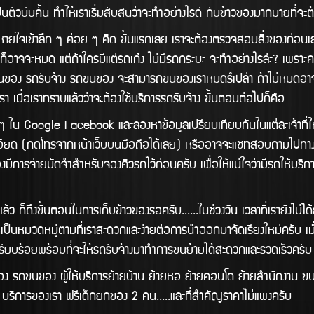
ามาเป็นตัวบีบคั้น ทำให้เราเริ่มสับสนว่าจะทำอย่างไรดี กับข้าวของมากมายที
ใจเข้าลึก ๆ ค่อย ๆ คิด ขั้นแรกเลย เราจะต้องตรวจสอบสิ่งของก่อนเ
จจะหมด แต่ถ้าใครมีแต่รถเก๋ง ไม่มีรถกระบะ จะทำอย่างไรล่ะ? เพราะคงไม
ับจ้างขนของ รถรับจ้าง รถขนของ จะสามารถขนของเราหมดรึเปล่า ถ้าไม่หมดอ
 เมื่อเราทราบแล้วว่าจะต้องใช้บริการรถรับจ้าง ขั้นตอนต่อไปก็คือ
gle Facebook และลองหาข้อมูลเปรียบเทียบกันในแต่ละเจ้าที่ให้บริก
ด (กดโทรจากหน้าเว็บบนมือถือได้เลย) หรืออาจจะแชทสอบถามไปทางไลน์ก็
การจ่ายมัดจำสำหรับจองคิวรถไว้ก่อนครับ เพื่อให้แน่ใจว่ามีรถให้บริิกา
ั้นตอนในการเก็บข้าวของรอครับ......ในช่วงวัน เวลาที่เรายังไม่ได้ย้า
ป็นหมวดหมู่ตามที่เราสะดวกและง่ายต่อการนำออกมาจัดเรียงใหม่ครับ เมื
ให้เรียบร้อยพร้อมที่จะให้รถรับจ้างมาทำการขนย้ายได้สะดวกและรวดเร็วครั
ขนของ ผู้ให้บริการย้ายบ้าน ย้ายหอ ย้ายคอนโด ย้ายสำนักงาน ขนส่ง
 บริการของเรา ฟรีเด็กยกของ 2 คน.....และที่สำคัญราคาไม่แพงครับ