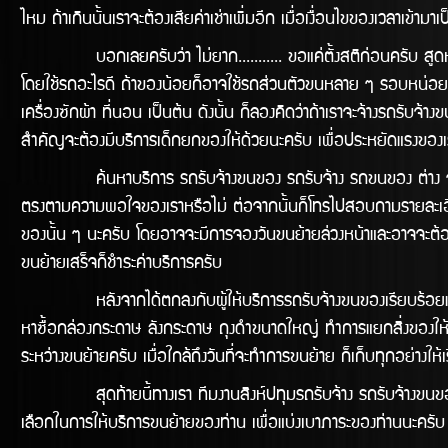
ไหม ถ้าเกินนั้นเราจะต้องเสียค่าเช่าเพิ่มอีก เมื่อเงื่อนไขของเวลาเข้
บอกเลยครับว่า ไม่ยาก........... ขอแค่ตั้งสติก่อนครับ สูดหาย
โดยใช้รถอะไรดี ถ้าของน้อยก็อาจใช้รถส่วนตัวขนหลาย ๆ รอบหน่อยก็อา
เครื่องซักผ้า ที่นอน เป็นต้น ดังนั้น ก็ลองคิดว่าถ้าเราจะจ้างรถร
สำคัญจะต้องมีบริการเด็กยกของให้ด้วยนะครับ เพื่อประหยัดแรงของเรา
ค้นหาบริการ รถรับจ้างขนของ รถรับจ้าง รถขนของ ต่าง ๆ ใน Goo
ตรงตามความพอใจของเราหรือไม่ ต่อจากนั้นก็โทรไปสอบถามรายละเอีย
ของนั้น ๆ นะครับ โดยอาจจะมีการจองวันขนย้ายล่วงหน้าและอาจจะต้องมี
ขนย้ายเสร็จก็ชำระค่าบริการครับ
หลังจากได้ตกลงกับผู้ให้บริการรถรับจ้างขนของเรียบร้อยแล้ว ก็ถึงข
หาซื้อกล่องกระดาษ ลังกระดาษ ถุงดำขนาดใหญ่ ทำการแยกสิ่งของให้เ
ระหว่างขนย้ายครับ เมื่อใกล้ถึงวันที่จะทำการขนย้าย ก็เก็บทุกอย่าง
สุดท้ายนี้ทางเรา ทีมงานสิงห์ปทุมรถรับจ้าง รถรับจ้างขนของ รถ
เลือกในการให้บริการขนย้ายของท่าน เพื่อแบ่งเบาภาระของท่านนะครับ