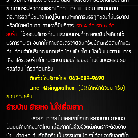
ระหว่างทางจากแรงลม ดังนั้นจึงมั่นใจได้เลยว่าทรัพย์สินหรือสินค้า
ของท่านจะปลอดภัยและถึงมือท่านอย่างแน่นอน แต่หากท่าน
ต้องการรถที่มีขนาดใหญ่ขึ้น เหมาะแก่การบรรทุกของที่มีปริมาณ
หรือมีน้ำหนักมาก ทางเราก็มีบริการ
รถ 4 ล้อ รถ 6 ล้อ
รับจ้าง
ไว้คอยบริการท่าน และก่อนที่จะทำการตัดสินใจเลือกใช้
บริการกับเรา อยากให้ท่านลองตรวจสอบทรัพย์สินหรือสินค้าของ
ท่านก่อนว่ามีปริมาณมากหรือน้อยเพียงใด เพื่อเป็นแนวทางในการ
เลือกใช้รถรับจ้างให้เหมาะกับงานขนย้ายของท่านด้วยนะครับ รีบ
จองก่อน ได้รถก่อนครับ
ติดต่อใช้บริการโทร
063-589-9690
Line:
@singprathum
(มี@นำหน้าด้วยนะครับ)
ขอบคุณครับ
ย้ายบ้าน ย้ายหอ ไม่ใช่เรื่องยาก
หลายคนอาจยังไม่เคยเข้าใจว่าการย้ายบ้าน ย้ายหอ
นั้นมันลำบากขนาดไหน เนื่องจากในช่วงชีวิตนึงคนเราจะต้องย้าย
บ้าน ย้ายหอ กันสักกี่ครั้ง เป็นธรรมดาเมื่อเราได้อยูอาศัยอยู่ที่ใด