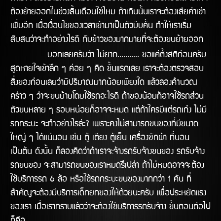
ต้องย้ายออกในช่่วงสิ้นเดือนใช่ไหม ถ้าเกินนั้นเราจะต้องเสียค่าเช่า
เพิ่มอีก เมื่อเงื่อนไขของเวลาเข้ามาเป็นตัวบีบคั้น ทำให้เราเริ่ม
สับสนว่าจะทำอย่างไรดี กับข้าวของมากมายที่จะต้องขนย้ายออก
บอกเลยครับว่า ไม่ยาก........... ขอแค่ตั้งสติก่อนครับ
สูดหายใจเข้าลึก ๆ ค่อย ๆ คิด ขั้นแรกเลย เราจะต้องตรวจสอบ
สิ่งของก่อนเลยว่ามีปริมาณมากน้อยเพียงใด แล้วลองคำนวณ
คร่าว ๆ ว่าจะขนย้ายโดยใช้รถอะไรดี ถ้าของน้อยก็อาจใช้รถส่วน
ตัวขนหลาย ๆ รอบหน่อยก็อาจจะหมด แต่ถ้าใครมีแต่รถเก๋ง ไม่มี
รถกระบะ จะทำอย่างไรล่ะ? เพราะคงไม่สามารถขนของที่มีขนาด
ใหญ่ ๆ ได้แน่นอน เช่น ตู้ เตียง ตู้เย็น เครื่องซักผ้า ที่นอน
เป็นต้น ดังนั้น ก็ลองคิดว่าถ้าเราจะจ้างรถรับจ้างขนของ รถรับจ้าง
รถขนของ จะสามารถขนของเราหมดรึเปล่า ถ้าไม่หมดอาจจะต้อง
ใช้บริการรถ 6 ล้อ หรือใช้รถกระบะขนของมากกว่า 1 คัน ที่
สำคัญจะต้องมีบริการเด็กยกของให้ด้วยนะครับ เพื่อประหยัดแรง
ของเรา เมื่อเราทราบแล้วว่าจะต้องใช้บริการรถรับจ้าง ขั้นตอนต่อไป