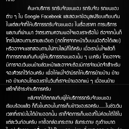
ก็คือ
ค้นหาบริการ รถรับจ้างขนของ รถรับจ้าง รถขนของ
ต่าง ๆ ใน Google Facebook และลองหาข้อมูลเปรียบเทียบกัน
ในแต่ละเจ้าที่ให้บริการรถรับจ้างขนของ ในเรื่องราคา การบริการ
ผลงานทีี่ผ่านมา ว่าตรงตามความพอใจของเราหรือไม่ ต่อจากนั้นก็
โทรไปสอบถามรายละเอียด (กดโทรจากหน้าเว็บบนมือถือได้เลย)
หรืออาจจะแชทสอบถามไปทางไลน์ก็ได้ครับ เมื่อเรามั่นใจแล้วก็
ทำการตกลงกันกับผู้ให้บริการรถขนของนั้น ๆ นะครับ โดยอาจจะ
มีการจองวันขนย้ายล่วงหน้าและอาจจะต้องมีการจ่ายมัดจำสำหรับ
จองคิวรถไว้ก่อนครับ เพื่อให้แน่ใจว่ามีรถให้บริิการย้ายบ้าน ย้าย
หอ ย้ายคอนโดของเราในวันทีี่เราจะย้ายออกแน่ ๆ เมื่อขนย้าย
เสร็จก็ชำระค่าบริการครับ
หลังจากได้ตกลงกับผู้ให้บริการรถรับจ้างขนของ
เรียบร้อยแล้ว ก็ถึงขั้นตอนในการเก็บข้าวของรอครับ......ในช่วงวัน
เวลาที่เรายังไม่ได้ย้ายออกนั้น เราก็จัดการเก็บของที่ไม่ค่อยได้ใช้ใน
แต่ละวันก่อนครับ หาซื้อกล่องกระดาษ ลังกระดาษ ถุงดำขนาด