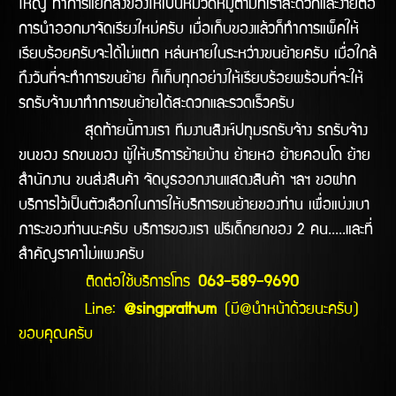
ใหญ่ ทำการแยกสิ่งของให้เป็นหมวดหมู่ตามที่เราสะดวกและง่ายต่อ
การนำออกมาจัดเรียงใหม่ครับ เมื่อเก็บของแล้วก็ทำการแพ็คให้
เรียบร้อยครับจะได้ไม่แตก หล่นหายในระหว่างขนย้ายครับ เมื่อใกล้
ถึงวันที่จะทำการขนย้าย ก็เก็บทุกอย่างให้เรียบร้อยพร้อมที่จะให้
รถรับจ้างมาทำการขนย้ายได้สะดวกและรวดเร็วครับ
สุดท้ายนี้ทางเรา ทีมงานสิงห์ปทุมรถรับจ้าง รถรับจ้าง
ขนของ รถขนของ ผู้ให้บริการย้ายบ้าน ย้ายหอ ย้ายคอนโด ย้าย
สำนักงาน ขนส่งสินค้า จัดบูธออกงานแสดงสินค้า ฯลฯ ขอฝาก
บริการไว้เป็นตัวเลือกในการให้บริการขนย้ายของท่าน เพื่อแบ่งเบา
ภาระของท่านนะครับ บริการของเรา ฟรีเด็กยกของ 2 คน.....และที่
สำคัญราคาไม่แพงครับ
ติดต่อใช้บริการโทร
063-589-9690
Line:
@singprathum
(มี@นำหน้าด้วยนะครับ)
ขอบคุณครับ