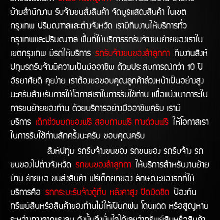
ย้ายสำนักงาน รับจ้างขนส่งสินค้า จัดบูธแสดงสินค้า ในเขต
กรุงเทพ ปริมณฑลและต่างจังหวัด เรามีทีมงานให้บริการทั่ว
กรุงเทพและปริมณฑล พื้นที่ให้บริการรถรับจ้างขนย้ายของเราใน
เขตกรุงเทพ มีรถให้บริการ
รถรับจ้างขนของลำลูกกา
ทีมงานสิงห์
ปทุมรถรับจ้างมีความเป็นมืออาชีพ ด้วยประสบการณ์กว่า 10 ปี
อัธยาศัยดี คุยง่าย เราต้องขอขอบคุณลูกค้าล่วงหน้าเป็นอย่างสูง
นะครับสำหรับการให้โอกาสเราในการรับใช้ท่าน เพื่อแบ่งเบาภาระใน
การขนย้ายของท่าน ด้วยบริการอย่างมืออาชีพครับ เรามี
บริการ
เด็กช่วยยกของฟรี สอบถามฟรี ทางด่วนฟรี
ให้โอกาสเรา
ในการรับใช้ท่านสักครั้งนะครับ ขอบคุณครับ
สิงห์ปทุม รถรับจ้างขนของ รถขนของ รถรับจ้าง รถ
ขนของไปต่างจังหวัด
รถขนของลำลูกกา
ให้บริการสำหรับงานย้าย
บ้าน ย้ายหอ ขนส่งสินค้า ฟรีเด็กยกของ ลักษณะของรถที่ให้
บริการคือ
รถกระบะรับจ้างตู้ทึบ หลังคาสูง ปิดมิดชิด
ป้องกัน
ทรัพย์สินหรือสินค้าของท่านไม่ให้เปียกฝน โดนแดด หรือสูญหาย