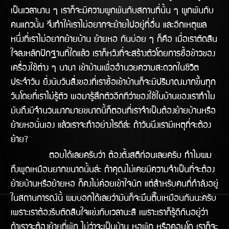
เป็นเวลานาน ๆ เราก็จะมีความผูกพันกับสถานที่นั้น ๆ ผูกพันกับ
คนแถวนั้น จึงทำให้เราไม่อยากจะย้ายไปอยู่ที่อื่น และอีกเหตุผล
หนึ่งที่เราไม่อยากย้ายบ้าน ย้ายหอ กันบ่อย ๆ ก็คือ เมื่อเราตัดสิน
ใจลงหลักปักฐานที่ใดแล้ว เราก็หวังที่จะสร้างตัวโดยการซื้อข้าวของ
เครื่องใช้ต่าง ๆ นานา เข้าบ้านเพื่ออำนวยความสะดวกในชีวิต
ประจำวัน ยิ่งนับวันสิ่งของที่เราซื้อเข้าบ้านก็จะมีปริมาณมากขึ้นทุก
วันโดยที่เราไม่รู้ตัว พอมารู้สึกตัวอีกทีว่าของใช้ในบ้านของเราทำไม
มันถึงมีจำนวนมากมายขนาดนี้ก็ตอนที่เราจำเป็นต้องย้ายบ้านหรือ
ย้ายหอนั่นเอง แล้วเราจะทำอย่างไรดีล้่ะ ถ้าวันนึงเรามีเหตุที่จะต้อง
ย้าย?
ตอบได้เลยครับว่า ต้องตั้งสติก่อนเลยครับ ทำไมผม
ถึงพูดเหมือนยากขนาดนั้นล่ะ ถ้าคุณไม่เคยมีความจำเป็นที่จะต้อง
ย้ายบ้านหรือย้ายหอ ก็คงไม่ค่อยเข้้าใจนัก แต่สำหรับคนที่กำลังอยู่
ในสถานการณ์นี้ ผมบอกได้เลยว่ามันก็จะมึนตึ๊บเหมือนกันนะครับ
เพราะเราต้องรีบตัดสินใจแข่งกับเวลานะสิ เพราะเราก็รู้ดีกันอยู่ว่า
ถ้าเราจะต้องย้ายที่พัก ไม่ว่าจะเป็นบ้าน หอพัก หรือคอนโด เราก็จะ