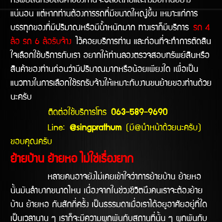
ทรัพย์สินหรือสินค้าของท่านจะปลอดภัยและถึงมือท่านอย่าง
แน่นอน แต่หากท่านต้องการรถที่มีขนาดใหญ่ขึ้น เหมาะแก่การ
บรรทุกของที่มีปริมาณหรือมีน้ำหนักมาก ทางเราก็มีบริการ
รถ 4
ล้อ รถ 6 ล้อรับจ้าง
ไว้คอยบริการท่าน และก่อนที่จะทำการตัดสิน
ใจเลือกใช้บริการกับเรา อยากให้ท่านลองตรวจสอบทรัพย์สินหรือ
สินค้าของท่านก่อนว่ามีปริมาณมากหรือน้อยเพียงใด เพื่อเป็น
แนวทางในการเลือกใช้รถรับจ้างให้เหมาะกับงานขนย้ายของท่านด้วย
นะครับ
ติดต่อใช้บริการโทร
063-589-9690
Line:
@singprathum
(มี@นำหน้าด้วยนะครับ)
ขอบคุณครับ
ย้ายบ้าน ย้ายหอ ไม่ใช่เรื่องยาก
หลายคนอาจยังไม่เคยเข้าใจว่าการย้ายบ้าน ย้ายหอ
นั้นมันลำบากขนาดไหน เนื่องจากในช่วงชีวิตนึงคนเราจะต้องย้าย
บ้าน ย้ายหอ กันสักกี่ครั้ง เป็นธรรมดาเมื่อเราได้อยูอาศัยอยู่ที่ใด
เป็นเวลานาน ๆ เราก็จะมีความผูกพันกับสถานที่นั้น ๆ ผูกพันกับ