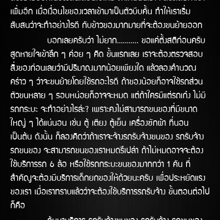
เพิ่มอีก เมื่อเงื่อนไขของเวลาเข้ามาเป็นตัวบีบคั้น ทำให้เราเริ่ม
สับสนว่าจะทำอย่างไรดี กับข้าวของมากมายที่จะต้องขนย้ายออก
บอกเลยครับว่า ไม่ยาก........... ขอแค่ตั้งสติก่อนครับ
สูดหายใจเข้าลึก ๆ ค่อย ๆ คิด ขั้นแรกเลย เราจะต้องตรวจสอบ
สิ่งของก่อนเลยว่ามีปริมาณมากน้อยเพียงใด แล้วลองคำนวณ
คร่าว ๆ ว่าจะขนย้ายโดยใช้รถอะไรดี ถ้าของน้อยก็อาจใช้รถส่วน
ตัวขนหลาย ๆ รอบหน่อยก็อาจจะหมด แต่ถ้าใครมีแต่รถเก๋ง ไม่มี
รถกระบะ จะทำอย่างไรล่ะ? เพราะคงไม่สามารถขนของที่มีขนาด
ใหญ่ ๆ ได้แน่นอน เช่น ตู้ เตียง ตู้เย็น เครื่องซักผ้า ที่นอน
เป็นต้น ดังนั้น ก็ลองคิดว่าถ้าเราจะจ้างรถรับจ้างขนของ รถรับจ้าง
รถขนของ จะสามารถขนของเราหมดรึเปล่า ถ้าไม่หมดอาจจะต้อง
ใช้บริการรถ 6 ล้อ หรือใช้รถกระบะขนของมากกว่า 1 คัน ที่
สำคัญจะต้องมีบริการเด็กยกของให้ด้วยนะครับ เพื่อประหยัดแรง
ของเรา เมื่อเราทราบแล้วว่าจะต้องใช้บริการรถรับจ้าง ขั้นตอนต่อไป
ก็คือ