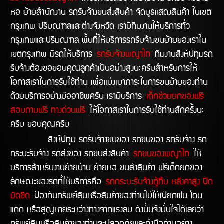
หอ ย้ายสำนักงาน รถรับจ้างขนส่งสินค้า จัดบูธแสดงสินค้า ในเขต
กรุงเทพ ปริมณฑลและต่างจังหวัด เรามีทีมงานให้บริการทั่ว
กรุงเทพและปริมณฑล พื้นที่ให้บริการรถรับจ้างขนย้ายของเราใน
เขตกรุงเทพ มีรถให้บริการ
รถรับจ้างพญาไท
ทีมงานสิงห์ปทุมรถ
รับจ้างต้องขอขอบคุณลูกค้าเป็นอย่างสูงนะครับสำหรับการให้
โอกาสเราในการรับใช้ท่าน เพื่อแบ่งเบาภาระในการขนย้ายของท่าน
ด้วยบริการอย่างมืออาชีพครับ เรามีบริการ
เด็กช่วยยกของฟรี
สอบถามฟรี ทางด่วนฟรี
ให้โอกาสเราในการรับใช้ท่านสักครั้งนะ
ครับ ขอบคุณครับ
สิงห์ปทุม รถรับจ้างขนของ รถขนของ รถรับจ้าง รถ
กระบะรับจ้าง รถส่งของ รถขนส่งสินค้า
รถขนของพญาไท
ให้
บริการสำหรับงานย้ายบ้าน ย้ายหอ ขนส่งสินค้า ฟรีเด็กยกของ
ลักษณะของรถที่ให้บริการคือ
รถกระบะรับจ้างตู้ทึบ หลังคาสูง ปิด
มิดชิด
ป้องกันทรัพย์สินหรือสินค้าของท่านไม่ให้เปียกฝน โดน
แดด หรือสูญหายระหว่างทางจากแรงลม ดังนั้นจึงมั่นใจได้เลยว่า