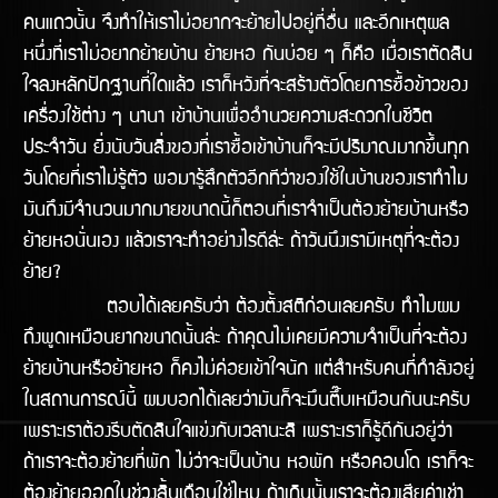
คนแถวนั้น จึงทำให้เราไม่อยากจะย้ายไปอยู่ที่อื่น และอีกเหตุผล
หนึ่งที่เราไม่อยากย้ายบ้าน ย้ายหอ กันบ่อย ๆ ก็คือ เมื่อเราตัดสิน
ใจลงหลักปักฐานที่ใดแล้ว เราก็หวังที่จะสร้างตัวโดยการซื้อข้าวของ
เครื่องใช้ต่าง ๆ นานา เข้าบ้านเพื่ออำนวยความสะดวกในชีวิต
ประจำวัน ยิ่งนับวันสิ่งของที่เราซื้อเข้าบ้านก็จะมีปริมาณมากขึ้นทุก
วันโดยที่เราไม่รู้ตัว พอมารู้สึกตัวอีกทีว่าของใช้ในบ้านของเราทำไม
มันถึงมีจำนวนมากมายขนาดนี้ก็ตอนที่เราจำเป็นต้องย้ายบ้านหรือ
ย้ายหอนั่นเอง แล้วเราจะทำอย่างไรดีล้่ะ ถ้าวันนึงเรามีเหตุที่จะต้อง
ย้าย?
ตอบได้เลยครับว่า ต้องตั้งสติก่อนเลยครับ ทำไมผม
ถึงพูดเหมือนยากขนาดนั้นล่ะ ถ้าคุณไม่เคยมีความจำเป็นที่จะต้อง
ย้ายบ้านหรือย้ายหอ ก็คงไม่ค่อยเข้้าใจนัก แต่สำหรับคนที่กำลังอยู่
ในสถานการณ์นี้ ผมบอกได้เลยว่ามันก็จะมึนตึ๊บเหมือนกันนะครับ
เพราะเราต้องรีบตัดสินใจแข่งกับเวลานะสิ เพราะเราก็รู้ดีกันอยู่ว่า
ถ้าเราจะต้องย้ายที่พัก ไม่ว่าจะเป็นบ้าน หอพัก หรือคอนโด เราก็จะ
ต้องย้ายออกในช่่วงสิ้นเดือนใช่ไหม ถ้าเกินนั้นเราจะต้องเสียค่าเช่า