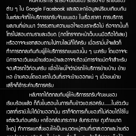
ค้นหาบริการ รถรับจ้างขนของ รถรับจ้าง รถขนของ
ต่าง ๆ ใน Google Facebook และลองหาข้อมูลเปรียบเทียบกัน
ในแต่ละเจ้าที่ให้บริการรถรับจ้างขนของ ในเรื่องราคา การบริการ
ผลงานทีี่ผ่านมา ว่าตรงตามความพอใจของเราหรือไม่ ต่อจากนั้นก็
โทรไปสอบถามรายละเอียด (กดโทรจากหน้าเว็บบนมือถือได้เลย)
หรืออาจจะแชทสอบถามไปทางไลน์ก็ได้ครับ เมื่อเรามั่นใจแล้วก็
ทำการตกลงกันกับผู้ให้บริการรถขนของนั้น ๆ นะครับ โดยอาจจะ
มีการจองวันขนย้ายล่วงหน้าและอาจจะต้องมีการจ่ายมัดจำสำหรับ
จองคิวรถไว้ก่อนครับ เพื่อให้แน่ใจว่ามีรถให้บริิการย้ายบ้าน ย้าย
หอ ย้ายคอนโดของเราในวันทีี่เราจะย้ายออกแน่ ๆ เมื่อขนย้าย
เสร็จก็ชำระค่าบริการครับ
หลังจากได้ตกลงกับผู้ให้บริการรถรับจ้างขนของ
เรียบร้อยแล้ว ก็ถึงขั้นตอนในการเก็บข้าวของรอครับ......ในช่วงวัน
เวลาที่เรายังไม่ได้ย้ายออกนั้น เราก็จัดการเก็บของที่ไม่ค่อยได้ใช้ใน
แต่ละวันก่อนครับ หาซื้อกล่องกระดาษ ลังกระดาษ ถุงดำขนาด
ใหญ่ ทำการแยกสิ่งของให้เป็นหมวดหมู่ตามที่เราสะดวกและง่ายต่อ