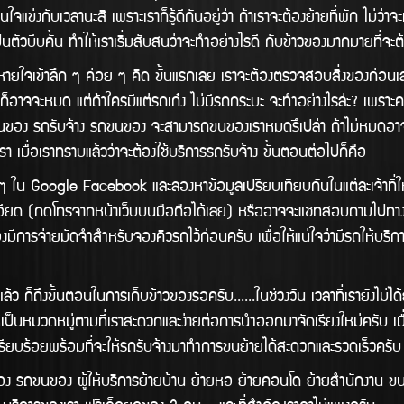
แข่งกับเวลานะสิ เพราะเราก็รู้ดีกันอยู่ว่า ถ้าเราจะต้องย้ายที่พัก ไม่ว่
ามาเป็นตัวบีบคั้น ทำให้เราเริ่มสับสนว่าจะทำอย่างไรดี กับข้าวของมากมายที
ใจเข้าลึก ๆ ค่อย ๆ คิด ขั้นแรกเลย เราจะต้องตรวจสอบสิ่งของก่อนเ
จจะหมด แต่ถ้าใครมีแต่รถเก๋ง ไม่มีรถกระบะ จะทำอย่างไรล่ะ? เพราะคงไม
ับจ้างขนของ รถรับจ้าง รถขนของ จะสามารถขนของเราหมดรึเปล่า ถ้าไม่หมดอ
 เมื่อเราทราบแล้วว่าจะต้องใช้บริการรถรับจ้าง ขั้นตอนต่อไปก็คือ
gle Facebook และลองหาข้อมูลเปรียบเทียบกันในแต่ละเจ้าที่ให้บริก
ด (กดโทรจากหน้าเว็บบนมือถือได้เลย) หรืออาจจะแชทสอบถามไปทางไลน์ก็
การจ่ายมัดจำสำหรับจองคิวรถไว้ก่อนครับ เพื่อให้แน่ใจว่ามีรถให้บริิกา
ั้นตอนในการเก็บข้าวของรอครับ......ในช่วงวัน เวลาที่เรายังไม่ได้ย้า
ป็นหมวดหมู่ตามที่เราสะดวกและง่ายต่อการนำออกมาจัดเรียงใหม่ครับ เมื
ให้เรียบร้อยพร้อมที่จะให้รถรับจ้างมาทำการขนย้ายได้สะดวกและรวดเร็วครั
ขนของ ผู้ให้บริการย้ายบ้าน ย้ายหอ ย้ายคอนโด ย้ายสำนักงาน ขนส่ง