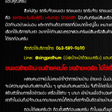
ขอบคุณครับ
สิงห์ปทุม รถรับจ้างขนของ รถขนของ รถรับจ้าง รถขนของไ
คือ
รถกระบะรับจ้างตู้ทึบ หลังคาสูง ปิดมิดชิด
ป้องกันทรัพย์สินหรือส
มือท่านอย่างแน่นอน แต่หากท่านต้องการรถที่มีขนาดใหญ่ขึ้น เหมาะแ
เลือกใช้บริการกับเรา อยากให้ท่านลองตรวจสอบทรัพย์สินหรือสินค้า
ได้รถก่อนครับ
ติดต่อใช้บริการโทร
063-589-9690
Line:
@singprathum
(มี@นำหน้าด้วยนะครับ) ขอบ
ขนของย้ายบ้าน ขนย้ายคอนโด ขนย้ายหอพัก ไม่ใช่เรื
หลายคนอาจยังไม่เคยเข้าใจว่าการย้ายบ้าน ย้ายหอ นั้นมันลำบากขนา
จะมีความผูกพันกับสถานที่นั้น ๆ ผูกพันกับคนแถวนั้น จึงทำให้เราไม่อย
สร้างตัวโดยการซื้อข้าวของ เครื่องใช้ต่าง ๆ นานา เข้าบ้านเพื่ออำนวยคว
เราทำไมมันถึงมีจำนวนมากมายขนาดนี้ก็ตอนที่เราจำเป็นต้องย้ายบ้านหรือ
ตอบได้เลยครับว่า ต้องตั้งสติก่อนเลยครับ ทำไมผมถึงพูดเหมือนยา