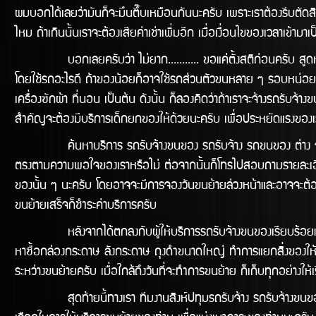
ผมบอกได้เลยว่ามันก็จะมึนตึ๊บเหมือนกันนะครับ เพราะเราต้องรีบตัดสินใจ
ไหม ถ้าเกินนั้นเราจะต้องเสียค่าเช่าเพิ่มอีก เมื่อเงื่อนไขของเวลาเข้
บอกเลยครับว่า ไม่ยาก........... ขอแค่ตั้งสติก่อนครับ สูดหาย
โดยใช้รถอะไรดี ถ้าของน้อยก็อาจใช้รถส่วนตัวขนหลาย ๆ รอบหน่อยก็อา
เครื่องซักผ้า ที่นอน เป็นต้น ดังนั้น ก็ลองคิดว่าถ้าเราจะจ้างรถร
สำคัญจะต้องมีบริการเด็กยกของให้ด้วยนะครับ เพื่อประหยัดแรงของเรา
ค้นหาบริการ รถรับจ้างขนของ รถรับจ้าง รถขนของ ต่าง ๆ ใน Goo
ตรงตามความพอใจของเราหรือไม่ ต่อจากนั้นก็โทรไปสอบถามรายละเอีย
ของนั้น ๆ นะครับ โดยอาจจะมีการจองวันขนย้ายล่วงหน้าและอาจจะต้องมี
ขนย้ายเสร็จก็ชำระค่าบริการครับ
หลังจากได้ตกลงกับผู้ให้บริการรถรับจ้างขนของเรียบร้อยแล้ว ก็ถึงข
หาซื้อกล่องกระดาษ ลังกระดาษ ถุงดำขนาดใหญ่ ทำการแยกสิ่งของให้เ
ระหว่างขนย้ายครับ เมื่อใกล้ถึงวันที่จะทำการขนย้าย ก็เก็บทุกอย่าง
สุดท้ายนี้ทางเรา ทีมงานสิงห์ปทุมรถรับจ้าง รถรับจ้างขนของ รถ