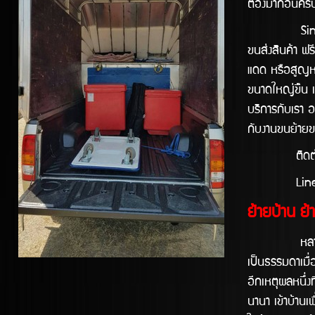
ต้องมาก่อนครั
Singprathum 
ขนส่งสินค้า ฟร
แดด หรือสูญหาย
ขนาดใหญ่ข้ึน เ
บริการกับเรา 
กับงานขนย้ายข
ติดต่อใช้
Line
ย้ายบ้าน ย้า
หลายคนอาจยังไ
เป็นธรรมดาเมื่อ
อีกเหตุผลหนึ่งท
นานา เข้าบ้านเพ