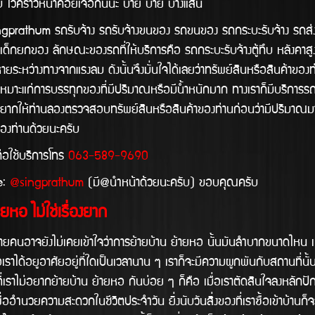
บ ไว้คราวหน่้าค่อยเจอกันนะ บ๊าย บาย บางแสน
รถรับจ้าง รถรับจ้างขนของ รถขนของ รถกระบะรับจ้าง รถส่งของ รถ
ีเด็กยกของ ลักษณะของรถที่ให้บริการคือ รถกระบะรับจ้างตู้ทึบ หลังคาสู
ระหว่างทางจากแรงลม ดังนั้นจึงมั่นใจได้เลยว่าทรัพย์สินหรือสินค้าของ
หมาะแก่การบรรทุกของที่มีปริมาณหรือมีน้ำหนักมาก ทางเราก็มีบริการรถ 
อยากให้ท่านลองตรวจสอบทรัพย์สินหรือสินค้าของท่านก่อนว่ามีปริมาณมาก
องท่านด้วยนะครับ
บริการโทร
063-589-9690
:
@singprathum
(มี@นำหนา้ด้วยนะครับ) ขอบคุณครับ
ยหอ ไม่ใช่เรื่องยาก
ม่เคยเข้าใจว่าการย้ายบ้าน ย้ายหอ นั้นมันลำบากขนาดไหน เนื่องจาก
เราได้อยูอาศัยอยู่ที่ใดเป็นเวลานาน ๆ เราก็จะมีความผูกพันกับสถานที่นั้
ี่เราไม่อยากย้ายบ้าน ย้ายหอ กันบ่อย ๆ ก็คือ เมื่อเราตัดสินใจลงหลักปักฐา
ื่ออำนวยความสะดวกในชีวิตประจำวัน ยิ่งนับวันสิ่งของที่เราซื้อเข้าบ้านก็จะ