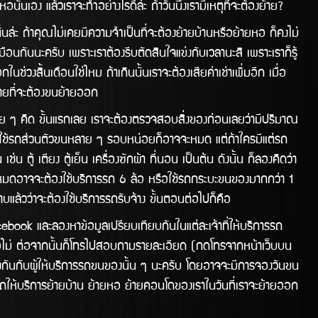
่นเอง แล้วเราจะทำอย่างไรดีล้่ะ ถ้าวันนึงเรามีเหตุที่จะต้องย้าย?
้าคุณไม่เคยมีความจำเป็นที่จะต้องย้ายบ้านหรือย้ายหอ ก็คงไม่
ือนกันนะครับ เพราะเราต้องรีบตัดสินใจแข่งกับเวลานะสิ เพราะเราก็รู้
ช่่วงสิ้นเดือนใช่ไหม ถ้าเกินนั้นเราจะต้องเสียค่าเช่าเพิ่มอีก เมื่อ
ากมายที่จะต้องขนย้ายออก
 ๆ คิด ขั้นแรกเลย เราจะต้องตรวจสอบสิ่งของก่อนเลยว่ามีปริมาณ
จใช้รถส่วนตัวขนหลาย ๆ รอบหน่อยก็อาจจะหมด แต่ถ้าใครมีแต่รถ
ตู้ เตียง ตู้เย็น เครื่องซักผ้า ที่นอน เป็นต้น ดังนั้น ก็ลองคิดว่า
่หมดอาจจะต้องใช้บริการรถ 6 ล้อ หรือใช้รถกระบะขนของมากกว่า 1
าบแล้วว่าจะต้องใช้บริการรถรับจ้าง ขั้นตอนต่อไปก็คือ
และลองหาข้อมูลเปรียบเทียบกันในแต่ละเจ้าที่ให้บริการรถ
ือไม่ ต่อจากนั้นก็โทรไปสอบถามรายละเอียด (กดโทรจากหน้าเว็บบน
ลงกันกับผู้ให้บริการรถขนของนั้น ๆ นะครับ โดยอาจจะมีการจองวันขน
รถให้บริิการย้ายบ้าน ย้ายหอ ย้ายคอนโดของเราในวันทีี่เราจะย้ายออก