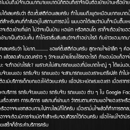
ไมมันถึงมีจำนวนมากมายขนาดนี้ก็ตอนที่เราจำเป็นต้องย้ายบ้านหรือย้ายหอนั
ว่า ต้องตั้งสติก่อนเลยครับ ทำไมผมถึงพูดเหมือนยากขนาดนั้นล่ะ ถ
 แต่สำหรับคนที่กำลังอยู่ในสถานการณ์นี้ ผมบอกได้เลยว่ามันก็จะมึนตึ๊บเหม
าเราจะต้องย้ายที่พัก ไม่ว่าจะเป็นบ้าน หอพัก หรือคอนโด เราก็จะต้องย้ายออกใน
าเข้ามาเป็นตัวบีบคั้น ทำให้เราเริ่มสับสนว่าจะทำอย่างไรดี กับข้าวของม
 ไม่ยาก........... ขอแค่ตั้งสติก่อนครับ สูดหายใจเข้าลึก ๆ ค่อย
ด แล้วลองคำนวณคร่าว ๆ ว่าจะขนย้ายโดยใช้รถอะไรดี ถ้าของน้อยก็อา
บะ จะทำอย่างไรล่ะ? เพราะคงไม่สามารถขนของที่มีขนาดใหญ่ ๆ ได้แน่นอน เช่น 
ถรับจ้างขนของ รถรับจ้าง รถขนของ จะสามารถขนของเราหมดรึเปล่า ถ้าไม
ต้องมีบริการเด็กยกของให้ด้วยนะครับ เพื่อประหยัดแรงของเรา เมื่อเราทร
รถรับจ้างขนของ รถรับจ้าง รถขนของ ต่าง ๆ ใน Google Facebook 
ในเรื่องราคา การบริการ ผลงานทีี่ผ่านมา ว่าตรงตามความพอใจของเราหร
หรืออาจจะแชทสอบถามไปทางไลน์ก็ได้ครับ เมื่อเรามั่นใจแล้วก็ทำการตก
ะอาจจะต้องมีการจ่ายมัดจำสำหรับจองคิวรถไว้ก่อนครับ เพื่อให้แน่ใจว่ามี
้ายเสร็จก็ชำระค่าบริการครับ