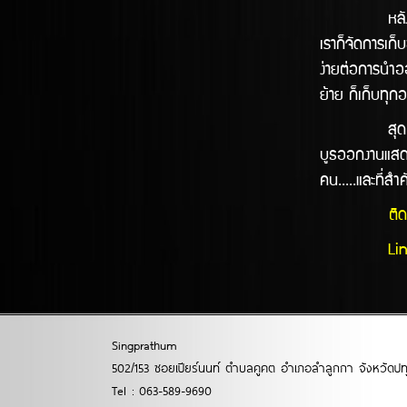
หลังจากได้ตกล
เราก็จัดการเก็
ง่ายต่อการนำออ
ย้าย ก็เก็บทุก
สุดท้ายนี้ทาง
บูธออกงานแสดง
คน.....และที่ส
ติ
Line
Singprathum
502/153 ซอยเปียร์นนท์ ตำบลคูคต อำเภอลำลูกกา จังหวัดปท
Tel : 063-589-9690