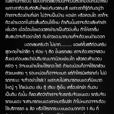
ในสถานการณ์นี้ ผมบอกได้เลยว่ามันก็จะมึนตึ๊บเหมือนกันนะครับ
เพราะเราต้องรีบตัดสินใจแข่งกับเวลานะสิ เพราะเราก็รู้ดีกันอยู่ว่า
ถ้าเราจะต้องย้ายที่พัก ไม่ว่าจะเป็นบ้าน หอพัก หรือคอนโด เราก็จะ
ต้องย้ายออกในช่่วงสิ้นเดือนใช่ไหม ถ้าเกินนั้นเราจะต้องเสียค่าเช่า
เพิ่มอีก เมื่อเงื่อนไขของเวลาเข้ามาเป็นตัวบีบคั้น ทำให้เราเริ่ม
สับสนว่าจะทำอย่างไรดี กับข้าวของมากมายที่จะต้องขนย้ายออก
บอกเลยครับว่า ไม่ยาก........... ขอแค่ตั้งสติก่อนครับ
สูดหายใจเข้าลึก ๆ ค่อย ๆ คิด ขั้นแรกเลย เราจะต้องตรวจสอบ
สิ่งของก่อนเลยว่ามีปริมาณมากน้อยเพียงใด แล้วลองคำนวณ
คร่าว ๆ ว่าจะขนย้ายโดยใช้รถอะไรดี ถ้าของน้อยก็อาจใช้รถส่วน
ตัวขนหลาย ๆ รอบหน่อยก็อาจจะหมด แต่ถ้าใครมีแต่รถเก๋ง ไม่มี
รถกระบะ จะทำอย่างไรล่ะ? เพราะคงไม่สามารถขนของที่มีขนาด
ใหญ่ ๆ ได้แน่นอน เช่น ตู้ เตียง ตู้เย็น เครื่องซักผ้า ที่นอน
เป็นต้น ดังนั้น ก็ลองคิดว่าถ้าเราจะจ้างรถรับจ้างขนของ รถรับจ้าง
รถขนของ จะสามารถขนของเราหมดรึเปล่า ถ้าไม่หมดอาจจะต้อง
ใช้บริการรถ 6 ล้อ หรือใช้รถกระบะขนของมากกว่า 1 คัน ที่