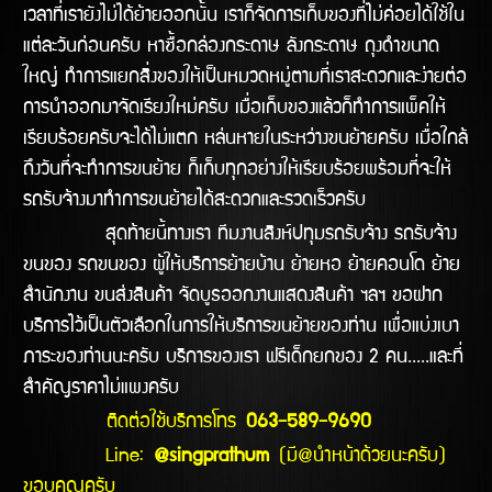
เวลาที่เรายังไม่ได้ย้ายออกนั้น เราก็จัดการเก็บของที่ไม่ค่อยได้ใช้ใน
แต่ละวันก่อนครับ หาซื้อกล่องกระดาษ ลังกระดาษ ถุงดำขนาด
ใหญ่ ทำการแยกสิ่งของให้เป็นหมวดหมู่ตามที่เราสะดวกและง่ายต่อ
การนำออกมาจัดเรียงใหม่ครับ เมื่อเก็บของแล้วก็ทำการแพ็คให้
เรียบร้อยครับจะได้ไม่แตก หล่นหายในระหว่างขนย้ายครับ เมื่อใกล้
ถึงวันที่จะทำการขนย้าย ก็เก็บทุกอย่างให้เรียบร้อยพร้อมที่จะให้
รถรับจ้างมาทำการขนย้ายได้สะดวกและรวดเร็วครับ
สุดท้ายนี้ทางเรา ทีมงานสิงห์ปทุมรถรับจ้าง รถรับจ้าง
ขนของ รถขนของ ผู้ให้บริการย้ายบ้าน ย้ายหอ ย้ายคอนโด ย้าย
สำนักงาน ขนส่งสินค้า จัดบูธออกงานแสดงสินค้า ฯลฯ ขอฝาก
บริการไว้เป็นตัวเลือกในการให้บริการขนย้ายของท่าน เพื่อแบ่งเบา
ภาระของท่านนะครับ บริการของเรา ฟรีเด็กยกของ 2 คน.....และที่
สำคัญราคาไม่แพงครับ
ติดต่อใช้บริการโทร
063-589-9690
Line:
@singprathum
(มี@นำหน้าด้วยนะครับ)
ขอบคุณครับ