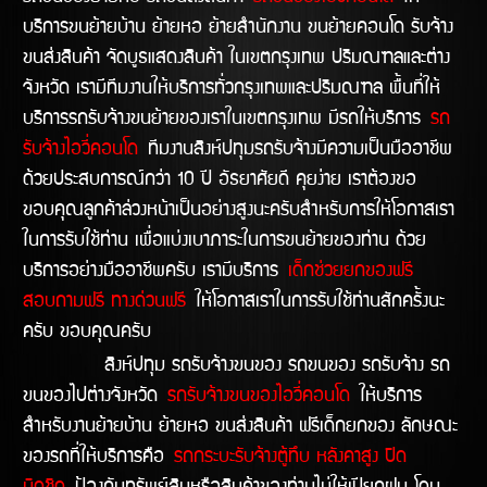
บริการขนย้ายบ้าน ย้ายหอ ย้ายสำนักงาน ขนย้ายคอนโด รับจ้าง
ขนส่งสินค้า จัดบูธแสดงสินค้า ในเขตกรุงเทพ ปริมณฑลและต่าง
จังหวัด เรามีทีมงานให้บริการทั่วกรุงเทพและปริมณฑล พื้นที่ให้
บริการรถรับจ้างขนย้ายของเราในเขตกรุงเทพ มีรถให้บริการ
รถ
รับจ้างไอวี่คอนโด
ทีมงานสิงห์ปทุมรถรับจ้างมีความเป็นมืออาชีพ
ด้วยประสบการณ์กว่า 10 ปี อัธยาศัยดี คุยง่าย เราต้องขอ
ขอบคุณลูกค้าล่วงหน้าเป็นอย่างสูงนะครับสำหรับการให้โอกาสเรา
ในการรับใช้ท่าน เพื่อแบ่งเบาภาระในการขนย้ายของท่าน ด้วย
บริการอย่างมืออาชีพครับ เรามีบริการ
เด็กช่วยยกของฟรี
สอบถามฟรี ทางด่วนฟรี
ให้โอกาสเราในการรับใช้ท่านสักครั้งนะ
ครับ ขอบคุณครับ
สิงห์ปทุม รถรับจ้างขนของ รถขนของ รถรับจ้าง รถ
ขนของไปต่างจังหวัด
รถรับจ้างขนของไอวี่คอนโด
ให้บริการ
สำหรับงานย้ายบ้าน ย้ายหอ ขนส่งสินค้า ฟรีเด็กยกของ ลักษณะ
ของรถที่ให้บริการคือ
รถกระบะรับจ้างตู้ทึบ หลังคาสูง ปิด