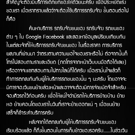
สำคัญจะต้องมีบริการเด็กยกของให้ด้วยนะครับ เพื่อประหยัดแรง
ของเรา เมื่อเราทราบแล้วว่าจะต้องใช้บริการรถรับจ้าง ขั้นตอนต่อไป
ก็คือ
ค้นหาบริการ รถรับจ้างขนของ รถรับจ้าง รถขนของ
ต่าง ๆ ใน Google Facebook และลองหาข้อมูลเปรียบเทียบกัน
ในแต่ละเจ้าที่ให้บริการรถรับจ้างขนของ ในเรื่องราคา การบริการ
ผลงานทีี่ผ่านมา ว่าตรงตามความพอใจของเราหรือไม่ ต่อจากนั้นก็
โทรไปสอบถามรายละเอียด (กดโทรจากหน้าเว็บบนมือถือได้เลย)
หรืออาจจะแชทสอบถามไปทางไลน์ก็ได้ครับ เมื่อเรามั่นใจแล้วก็
ทำการตกลงกันกับผู้ให้บริการรถขนของนั้น ๆ นะครับ โดยอาจจะ
มีการจองวันขนย้ายล่วงหน้าและอาจจะต้องมีการจ่ายมัดจำสำหรับ
จองคิวรถไว้ก่อนครับ เพื่อให้แน่ใจว่ามีรถให้บริิการย้ายบ้าน ย้าย
หอ ย้ายคอนโดของเราในวันทีี่เราจะย้ายออกแน่ ๆ เมื่อขนย้าย
เสร็จก็ชำระค่าบริการครับ
หลังจากได้ตกลงกับผู้ให้บริการรถรับจ้างขนของ
เรียบร้อยแล้ว ก็ถึงขั้นตอนในการเก็บข้าวของรอครับ......ในช่วงวัน