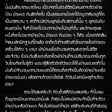
หลายคนอาจยังไม่เคยเข้าใจว่าการย้ายบ้าน ย้ายหอ
นั้นมันลำบากขนาดไหน เนื่องจากในช่วงชีวิตนึงคนเราจะต้องย้าย
บ้าน ย้ายหอ กันสักกี่ครั้ง เป็นธรรมดาเมื่อเราได้อยูอาศัยอยู่ที่ใด
เป็นเวลานาน ๆ เราก็จะมีความผูกพันกับสถานที่นั้น ๆ ผูกพันกับ
คนแถวนั้น จึงทำให้เราไม่อยากจะย้ายไปอยู่ที่อื่น และอีกเหตุผล
หนึ่งที่เราไม่อยากย้ายบ้าน ย้ายหอ กันบ่อย ๆ ก็คือ เมื่อเราตัดสิน
ใจลงหลักปักฐานที่ใดแล้ว เราก็หวังที่จะสร้างตัวโดยการซื้อข้าวของ
เครื่องใช้ต่าง ๆ นานา เข้าบ้านเพื่ออำนวยความสะดวกในชีวิต
ประจำวัน ยิ่งนับวันสิ่งของที่เราซื้อเข้าบ้านก็จะมีปริมาณมากขึ้นทุก
วันโดยที่เราไม่รู้ตัว พอมารู้สึกตัวอีกทีว่าของใช้ในบ้านของเราทำไม
มันถึงมีจำนวนมากมายขนาดนี้ก็ตอนที่เราจำเป็นต้องย้ายบ้านหรือ
ย้ายหอนั่นเอง แล้วเราจะทำอย่างไรดีล้่ะ ถ้าวันนึงเรามีเหตุที่จะต้อง
ย้าย?
ตอบได้เลยครับว่า ต้องตั้งสติก่อนเลยครับ ทำไมผม
ถึงพูดเหมือนยากขนาดนั้นล่ะ ถ้าคุณไม่เคยมีความจำเป็นที่จะต้อง
ย้ายบ้านหรือย้ายหอ ก็คงไม่ค่อยเข้้าใจนัก แต่สำหรับคนที่กำลังอยู่