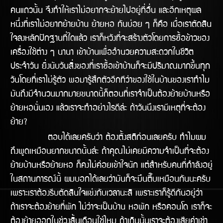
คนแถวนั้น จึงทำให้เราไม่อยากจะย้ายไปอยู่ที่อื่น และอีกเหตุผล
หนึ่งที่เราไม่อยากย้ายบ้าน ย้ายหอ กันบ่อย ๆ ก็คือ เมื่อเราตัดสิน
ใจลงหลักปักฐานที่ใดแล้ว เราก็หวังที่จะสร้างตัวโดยการซื้อข้าวของ
เครื่องใช้ต่าง ๆ นานา เข้าบ้านเพื่ออำนวยความสะดวกในชีวิต
ประจำวัน ยิ่งนับวันสิ่งของที่เราซื้อเข้าบ้านก็จะมีปริมาณมากขึ้นทุก
วันโดยที่เราไม่รู้ตัว พอมารู้สึกตัวอีกทีว่าของใช้ในบ้านของเราทำไม
มันถึงมีจำนวนมากมายขนาดนี้ก็ตอนที่เราจำเป็นต้องย้ายบ้านหรือ
ย้ายหอนั่นเอง แล้วเราจะทำอย่างไรดีล้่ะ ถ้าวันนึงเรามีเหตุที่จะต้อง
ย้าย?
ตอบได้เลยครับว่า ต้องตั้งสติก่อนเลยครับ ทำไมผม
ถึงพูดเหมือนยากขนาดนั้นล่ะ ถ้าคุณไม่เคยมีความจำเป็นที่จะต้อง
ย้ายบ้านหรือย้ายหอ ก็คงไม่ค่อยเข้้าใจนัก แต่สำหรับคนที่กำลังอยู่
ในสถานการณ์นี้ ผมบอกได้เลยว่ามันก็จะมึนตึ๊บเหมือนกันนะครับ
เพราะเราต้องรีบตัดสินใจแข่งกับเวลานะสิ เพราะเราก็รู้ดีกันอยู่ว่า
ถ้าเราจะต้องย้ายที่พัก ไม่ว่าจะเป็นบ้าน หอพัก หรือคอนโด เราก็จะ
ต้องย้ายออกในช่่วงสิ้นเดือนใช่ไหม ถ้าเกินนั้นเราจะต้องเสียค่าเช่า