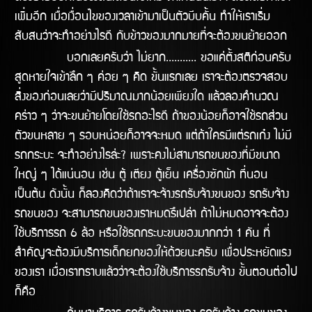
เพิ่มอีก เมื่อเงื่อนไขของเวลาเข้ามาเป็นตัวบีบคั้น ทำให้เราเริ่ม
สับสนว่าจะทำอย่างไรดี กับข้าวของมากมายที่จะต้องขนย้ายออก
บอกเลยครับว่า ไม่ยาก........... ขอแค่ตั้งสติก่อนครับ
สูดหายใจเข้าลึก ๆ ค่อย ๆ คิด ขั้นแรกเลย เราจะต้องตรวจสอบ
สิ่งของก่อนเลยว่ามีปริมาณมากน้อยเพียงใด แล้วลองคำนวณ
คร่าว ๆ ว่าจะขนย้ายโดยใช้รถอะไรดี ถ้าของน้อยก็อาจใช้รถส่วน
ตัวขนหลาย ๆ รอบหน่อยก็อาจจะหมด แต่ถ้าใครมีแต่รถเก๋ง ไม่มี
รถกระบะ จะทำอย่างไรล่ะ? เพราะคงไม่สามารถขนของที่มีขนาด
ใหญ่ ๆ ได้แน่นอน เช่น ตู้ เตียง ตู้เย็น เครื่องซักผ้า ที่นอน
เป็นต้น ดังนั้น ก็ลองคิดว่าถ้าเราจะจ้างรถรับจ้างขนของ รถรับจ้าง
รถขนของ จะสามารถขนของเราหมดรึเปล่า ถ้าไม่หมดอาจจะต้อง
ใช้บริการรถ 6 ล้อ หรือใช้รถกระบะขนของมากกว่า 1 คัน ที่
สำคัญจะต้องมีบริการเด็กยกของให้ด้วยนะครับ เพื่อประหยัดแรง
ของเรา เมื่อเราทราบแล้วว่าจะต้องใช้บริการรถรับจ้าง ขั้นตอนต่อไป
ก็คือ