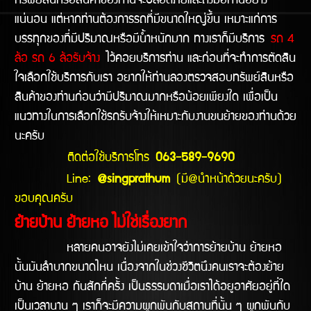
ทรัพย์สินหรือสินค้าของท่านจะปลอดภัยและถึงมือท่านอย่าง
แน่นอน แต่หากท่านต้องการรถที่มีขนาดใหญ่ขึ้น เหมาะแก่การ
บรรทุกของที่มีปริมาณหรือมีน้ำหนักมาก ทางเราก็มีบริการ
รถ 4
ล้อ รถ 6 ล้อรับจ้าง
ไว้คอยบริการท่าน และก่อนที่จะทำการตัดสิน
ใจเลือกใช้บริการกับเรา อยากให้ท่านลองตรวจสอบทรัพย์สินหรือ
สินค้าของท่านก่อนว่ามีปริมาณมากหรือน้อยเพียงใด เพื่อเป็น
แนวทางในการเลือกใช้รถรับจ้างให้เหมาะกับงานขนย้ายของท่านด้วย
นะครับ
ติดต่อใช้บริการโทร
063-589-9690
Line:
@singprathum
(มี@นำหน้าด้วยนะครับ)
ขอบคุณครับ
ย้ายบ้าน ย้ายหอ ไม่ใช่เรื่องยาก
หลายคนอาจยังไม่เคยเข้าใจว่าการย้ายบ้าน ย้ายหอ
นั้นมันลำบากขนาดไหน เนื่องจากในช่วงชีวิตนึงคนเราจะต้องย้าย
บ้าน ย้ายหอ กันสักกี่ครั้ง เป็นธรรมดาเมื่อเราได้อยูอาศัยอยู่ที่ใด
เป็นเวลานาน ๆ เราก็จะมีความผูกพันกับสถานที่นั้น ๆ ผูกพันกับ