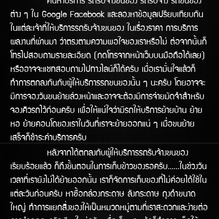
ค้นหาบริการ รถรับจ้างขนของ รถรับจ้าง รถขนของ
ต่าง ๆ ใน Google Facebook และลองหาข้อมูลเปรียบเทียบกัน
ในแต่ละเจ้าที่ให้บริการรถรับจ้างขนของ ในเรื่องราคา การบริการ
ผลงานทีี่ผ่านมา ว่าตรงตามความพอใจของเราหรือไม่ ต่อจากนั้นก็
โทรไปสอบถามรายละเอียด (กดโทรจากหน้าเว็บบนมือถือได้เลย)
หรืออาจจะแชทสอบถามไปทางไลน์ก็ได้ครับ เมื่อเรามั่นใจแล้วก็
ทำการตกลงกันกับผู้ให้บริการรถขนของนั้น ๆ นะครับ โดยอาจจะ
มีการจองวันขนย้ายล่วงหน้าและอาจจะต้องมีการจ่ายมัดจำสำหรับ
จองคิวรถไว้ก่อนครับ เพื่อให้แน่ใจว่ามีรถให้บริิการย้ายบ้าน ย้าย
หอ ย้ายคอนโดของเราในวันทีี่เราจะย้ายออกแน่ ๆ เมื่อขนย้าย
เสร็จก็ชำระค่าบริการครับ
หลังจากได้ตกลงกับผู้ให้บริการรถรับจ้างขนของ
เรียบร้อยแล้ว ก็ถึงขั้นตอนในการเก็บข้าวของรอครับ......ในช่วงวัน
เวลาที่เรายังไม่ได้ย้ายออกนั้น เราก็จัดการเก็บของที่ไม่ค่อยได้ใช้ใน
แต่ละวันก่อนครับ หาซื้อกล่องกระดาษ ลังกระดาษ ถุงดำขนาด
ใหญ่ ทำการแยกสิ่งของให้เป็นหมวดหมู่ตามที่เราสะดวกและง่ายต่อ