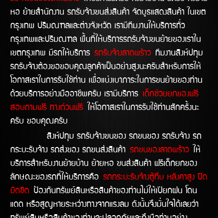
หอ ย้ายสำนักงาน รถรับจ้างขนส่งสินค้า จัดบูธแสดงสินค้า ในเขต
กรุงเทพ ปริมณฑลและต่างจังหวัด เรามีทีมงานให้บริการทั่ว
กรุงเทพและปริมณฑล พื้นที่ให้บริการรถรับจ้างขนย้ายของเราใน
เขตกรุงเทพ มีรถให้บริการ
รถรับจ้างลาดพร้าว
ทีมงานสิงห์ปทุม
รถรับจ้างต้องขอขอบคุณลูกค้าเป็นอย่างสูงนะครับสำหรับการให้
โอกาสเราในการรับใช้ท่าน เพื่อแบ่งเบาภาระในการขนย้ายของท่าน
ด้วยบริการอย่างมืออาชีพครับ เรามีบริการ
เด็กช่วยยกของฟรี
สอบถามฟรี ทางด่วนฟรี
ให้โอกาสเราในการรับใช้ท่านสักครั้งนะ
ครับ ขอบคุณครับ
สิงห์ปทุม รถรับจ้างขนของ รถขนของ รถรับจ้าง รถ
กระบะรับจ้าง รถส่งของ รถขนส่งสินค้า
รถขนของลาดพร้าว
ให้
บริการสำหรับงานย้ายบ้าน ย้ายหอ ขนส่งสินค้า ฟรีเด็กยกของ
ลักษณะของรถที่ให้บริการคือ
รถกระบะรับจ้างตู้ทึบ หลังคาสูง ปิด
มิดชิด
ป้องกันทรัพย์สินหรือสินค้าของท่านไม่ให้เปียกฝน โดน
แดด หรือสูญหายระหว่างทางจากแรงลม ดังนั้นจึงมั่นใจได้เลยว่า