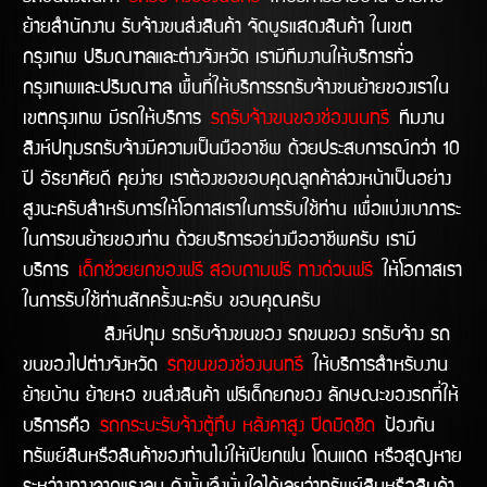
ย้ายสำนักงาน รับจ้างขนส่งสินค้า จัดบูธแสดงสินค้า ในเขต
กรุงเทพ ปริมณฑลและต่างจังหวัด เรามีทีมงานให้บริการทั่ว
กรุงเทพและปริมณฑล พื้นที่ให้บริการรถรับจ้างขนย้ายของเราใน
เขตกรุงเทพ มีรถให้บริการ
รถรับจ้างขนของช่องนนทรี
ทีมงาน
สิงห์ปทุมรถรับจ้างมีความเป็นมืออาชีพ ด้วยประสบการณ์กว่า 10
ปี อัธยาศัยดี คุยง่าย เราต้องขอขอบคุณลูกค้าล่วงหน้าเป็นอย่าง
สูงนะครับสำหรับการให้โอกาสเราในการรับใช้ท่าน เพื่อแบ่งเบาภาระ
ในการขนย้ายของท่าน ด้วยบริการอย่างมืออาชีพครับ เรามี
บริการ
เด็กช่วยยกของฟรี สอบถามฟรี ทางด่วนฟรี
ให้โอกาสเรา
ในการรับใช้ท่านสักครั้งนะครับ ขอบคุณครับ
สิงห์ปทุม รถรับจ้างขนของ รถขนของ รถรับจ้าง รถ
ขนของไปต่างจังหวัด
รถขนของช่องนนทรี
ให้บริการสำหรับงาน
ย้ายบ้าน ย้ายหอ ขนส่งสินค้า ฟรีเด็กยกของ ลักษณะของรถที่ให้
บริการคือ
รถกระบะรับจ้างตู้ทึบ หลังคาสูง ปิดมิดชิด
ป้องกัน
ทรัพย์สินหรือสินค้าของท่านไม่ให้เปียกฝน โดนแดด หรือสูญหาย