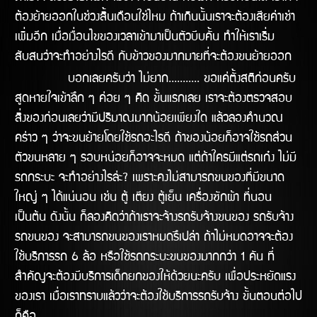
ต้องย้ายออกในช่่วงสิ้นเดือนใช่ไหม ถ้าเกินนั้นเราจะต้องเสียค่าเช่า
เพิ่มอีก เมื่อเงื่อนไขของเวลาเข้ามาเป็นตัวบีบคั้น ทำให้เราเริ่ม
สับสนว่าจะทำอย่างไรดี กับข้าวของมากมายที่จะต้องขนย้ายออก
บอกเลยครับว่า ไม่ยาก........... ขอแค่ตั้งสติก่อนครับ
สูดหายใจเข้าลึก ๆ ค่อย ๆ คิด ขั้นแรกเลย เราจะต้องตรวจสอบ
สิ่งของก่อนเลยว่ามีปริมาณมากน้อยเพียงใด แล้วลองคำนวณ
คร่าว ๆ ว่าจะขนย้ายโดยใช้รถอะไรดี ถ้าของน้อยก็อาจใช้รถส่วน
ตัวขนหลาย ๆ รอบหน่อยก็อาจจะหมด แต่ถ้าใครมีแต่รถเก๋ง ไม่มี
รถกระบะ จะทำอย่างไรล่ะ? เพราะคงไม่สามารถขนของที่มีขนาด
ใหญ่ ๆ ได้แน่นอน เช่น ตู้ เตียง ตู้เย็น เครื่องซักผ้า ที่นอน
เป็นต้น ดังนั้น ก็ลองคิดว่าถ้าเราจะจ้างรถรับจ้างขนของ รถรับจ้าง
รถขนของ จะสามารถขนของเราหมดรึเปล่า ถ้าไม่หมดอาจจะต้อง
ใช้บริการรถ 6 ล้อ หรือใช้รถกระบะขนของมากกว่า 1 คัน ที่
สำคัญจะต้องมีบริการเด็กยกของให้ด้วยนะครับ เพื่อประหยัดแรง
ของเรา เมื่อเราทราบแล้วว่าจะต้องใช้บริการรถรับจ้าง ขั้นตอนต่อไป