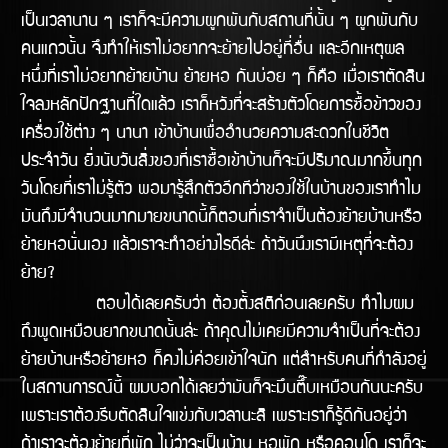
เป็นเวลานาน ๆ เราก็จะมีความผูกพันกับสถานที่นั้น ๆ ผูกพันกับ
คนแถวนั้น จึงทำให้เราไม่อยากจะย้ายไปอยู่ที่อื่น และอีกเหตุผล
หนึ่งที่เราไม่อยากย้ายบ้าน ย้ายหอ กันบ่อย ๆ ก็คือ เมื่อเราตัดสิน
ใจลงหลักปักฐานที่ใดแล้ว เราก็หวังที่จะสร้างตัวโดยการซื้อข้าวของ
เครื่องใช้ต่าง ๆ นานา เข้าบ้านเพื่ออำนวยความสะดวกในชีวิต
ประจำวัน ยิ่งนับวันสิ่งของที่เราซื้อเข้าบ้านก็จะมีปริมาณมากขึ้นทุก
วันโดยที่เราไม่รู้ตัว พอมารู้สึกตัวอีกทีว่าของใช้ในบ้านของเราทำไม
มันถึงมีจำนวนมากมายขนาดนี้ก็ตอนที่เราจำเป็นต้องย้ายบ้านหรือ
ย้ายหอนั่นเอง แล้วเราจะทำอย่างไรดีล้่ะ ถ้าวันนึงเรามีเหตุที่จะต้อง
ย้าย?
ตอบได้เลยครับว่า ต้องตั้งสติก่อนเลยครับ ทำไมผม
ถึงพูดเหมือนยากขนาดนั้นล่ะ ถ้าคุณไม่เคยมีความจำเป็นที่จะต้อง
ย้ายบ้านหรือย้ายหอ ก็คงไม่ค่อยเข้้าใจนัก แต่สำหรับคนที่กำลังอยู่
ในสถานการณ์นี้ ผมบอกได้เลยว่ามันก็จะมึนตึ๊บเหมือนกันนะครับ
เพราะเราต้องรีบตัดสินใจแข่งกับเวลานะสิ เพราะเราก็รู้ดีกันอยู่ว่า
ถ้าเราจะต้องย้ายที่พัก ไม่ว่าจะเป็นบ้าน หอพัก หรือคอนโด เราก็จะ