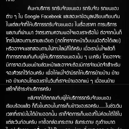
ก็คือ
ค้นหาบริการ รถรับจ้างขนของ รถรับจ้าง รถขนของ
ต่าง ๆ ใน Google Facebook และลองหาข้อมูลเปรียบเทียบกัน
ในแต่ละเจ้าที่ให้บริการรถรับจ้างขนของ ในเรื่องราคา การบริการ
ผลงานทีี่ผ่านมา ว่าตรงตามความพอใจของเราหรือไม่ ต่อจากนั้นก็
โทรไปสอบถามรายละเอียด (กดโทรจากหน้าเว็บบนมือถือได้เลย)
หรืออาจจะแชทสอบถามไปทางไลน์ก็ได้ครับ เมื่อเรามั่นใจแล้วก็
ทำการตกลงกันกับผู้ให้บริการรถขนของนั้น ๆ นะครับ โดยอาจจะ
มีการจองวันขนย้ายล่วงหน้าและอาจจะต้องมีการจ่ายมัดจำสำหรับ
จองคิวรถไว้ก่อนครับ เพื่อให้แน่ใจว่ามีรถให้บริิการย้ายบ้าน ย้าย
หอ ย้ายคอนโดของเราในวันทีี่เราจะย้ายออกแน่ ๆ เมื่อขนย้าย
เสร็จก็ชำระค่าบริการครับ
หลังจากได้ตกลงกับผู้ให้บริการรถรับจ้างขนของ
เรียบร้อยแล้ว ก็ถึงขั้นตอนในการเก็บข้าวของรอครับ......ในช่วงวัน
เวลาที่เรายังไม่ได้ย้ายออกนั้น เราก็จัดการเก็บของที่ไม่ค่อยได้ใช้ใน
แต่ละวันก่อนครับ หาซื้อกล่องกระดาษ ลังกระดาษ ถุงดำขนาด