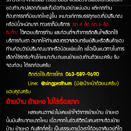
ระหว่างทางจากแรงลม ดังนั้นจึงมั่นใจได้เลยว่าทรัพย์สินหรือสินค้า
ของท่านจะปลอดภัยและถึงมือท่านอย่างแน่นอน แต่หากท่าน
ต้องการรถที่มีขนาดใหญ่ขึ้น เหมาะแก่การบรรทุกของที่มีปริมาณ
หรือมีน้ำหนักมาก ทางเราก็มีบริการ
รถ 4 ล้อ รถ 6 ล้อ
รับจ้าง
ไว้คอยบริการท่าน และก่อนที่จะทำการตัดสินใจเลือกใช้
บริการกับเรา อยากให้ท่านลองตรวจสอบทรัพย์สินหรือสินค้าของ
ท่านก่อนว่ามีปริมาณมากหรือน้อยเพียงใด เพื่อเป็นแนวทางในการ
เลือกใช้รถรับจ้างให้เหมาะกับงานขนย้ายของท่านด้วยนะครับ รีบ
จองก่อน ได้รถก่อนครับ
ติดต่อใช้บริการโทร
063-589-9690
Line:
@singprathum
(มี@นำหน้าด้วยนะครับ)
ขอบคุณครับ
ย้ายบ้าน ย้ายหอ ไม่ใช่เรื่องยาก
หลายคนอาจยังไม่เคยเข้าใจว่าการย้ายบ้าน ย้ายหอ
นั้นมันลำบากขนาดไหน เนื่องจากในช่วงชีวิตนึงคนเราจะต้องย้าย
บ้าน ย้ายหอ กันสักกี่ครั้ง เป็นธรรมดาเมื่อเราได้อยูอาศัยอยู่ที่ใด