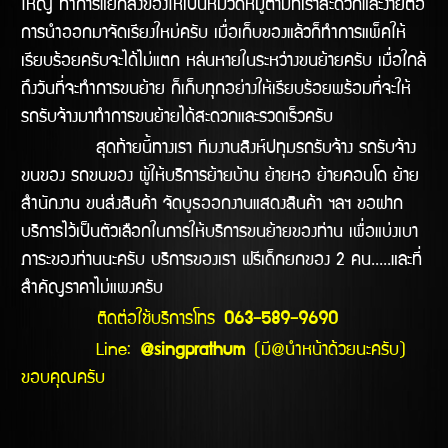
ใหญ่ ทำการแยกสิ่งของให้เป็นหมวดหมู่ตามที่เราสะดวกและง่ายต่อ
การนำออกมาจัดเรียงใหม่ครับ เมื่อเก็บของแล้วก็ทำการแพ็คให้
เรียบร้อยครับจะได้ไม่แตก หล่นหายในระหว่างขนย้ายครับ เมื่อใกล้
ถึงวันที่จะทำการขนย้าย ก็เก็บทุกอย่างให้เรียบร้อยพร้อมที่จะให้
รถรับจ้างมาทำการขนย้ายได้สะดวกและรวดเร็วครับ
สุดท้ายนี้ทางเรา ทีมงานสิงห์ปทุมรถรับจ้าง รถรับจ้าง
ขนของ รถขนของ ผู้ให้บริการย้ายบ้าน ย้ายหอ ย้ายคอนโด ย้าย
สำนักงาน ขนส่งสินค้า จัดบูธออกงานแสดงสินค้า ฯลฯ ขอฝาก
บริการไว้เป็นตัวเลือกในการให้บริการขนย้ายของท่าน เพื่อแบ่งเบา
ภาระของท่านนะครับ บริการของเรา ฟรีเด็กยกของ 2 คน.....และที่
สำคัญราคาไม่แพงครับ
ติดต่อใช้บริการโทร
063-589-9690
Line:
@singprathum
(มี@นำหน้าด้วยนะครับ)
ขอบคุณครับ