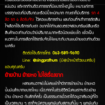
ทรัพย์สินหรือสินค้าของท่านจะปลอดภัยและถึงมือท่านอย่าง
แน่นอน แต่หากท่านต้องการรถที่มีขนาดใหญ่ขึ้น เหมาะแก่การ
บรรทุกของที่มีปริมาณหรือมีน้ำหนักมาก ทางเราก็มีบริการ
รถ 4
ล้อ รถ 6 ล้อรับจ้าง
ไว้คอยบริการท่าน และก่อนที่จะทำการตัดสิน
ใจเลือกใช้บริการกับเรา อยากให้ท่านลองตรวจสอบทรัพย์สินหรือ
สินค้าของท่านก่อนว่ามีปริมาณมากหรือน้อยเพียงใด เพื่อเป็น
แนวทางในการเลือกใช้รถรับจ้างให้เหมาะกับงานขนย้ายของท่านด้วย
นะครับ
ติดต่อใช้บริการโทร
063-589-9690
Line:
@singprathum
(มี@นำหน้าด้วยนะครับ)
ขอบคุณครับ
ย้ายบ้าน ย้ายหอ ไม่ใช่เรื่องยาก
หลายคนอาจยังไม่เคยเข้าใจว่าการย้ายบ้าน ย้ายหอ
นั้นมันลำบากขนาดไหน เนื่องจากในช่วงชีวิตนึงคนเราจะต้องย้าย
บ้าน ย้ายหอ กันสักกี่ครั้ง เป็นธรรมดาเมื่อเราได้อยูอาศัยอยู่ที่ใด
เป็นเวลานาน ๆ เราก็จะมีความผูกพันกับสถานที่นั้น ๆ ผูกพันกับ