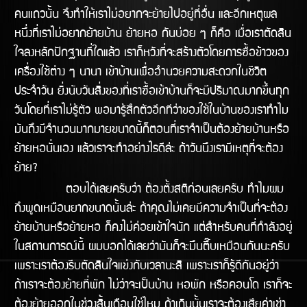
คนแถวนั้น จึงทำให้เราไม่อยากจะย้ายไปอยู่ที่อื่น และอีกเหตุผล
หนึ่งที่เราไม่อยากย้ายบ้าน ย้ายหอ กันบ่อย ๆ ก็คือ เมื่อเราตัดสิน
ใจลงหลักปักฐานที่ใดแล้ว เราก็หวังที่จะสร้างตัวโดยการซื้อข้าวของ
เครื่องใช้ต่าง ๆ นานา เข้าบ้านเพื่ออำนวยความสะดวกในชีวิต
ประจำวัน ยิ่งนับวันสิ่งของที่เราซื้อเข้าบ้านก็จะมีปริมาณมากขึ้นทุก
วันโดยที่เราไม่รู้ตัว พอมารู้สึกตัวอีกทีว่าของใช้ในบ้านของเราทำไม
มันถึงมีจำนวนมากมายขนาดนี้ก็ตอนที่เราจำเป็นต้องย้ายบ้านหรือ
ย้ายหอนั่นเอง แล้วเราจะทำอย่างไรดีล้่ะ ถ้าวันนึงเรามีเหตุที่จะต้อง
ย้าย?
ตอบได้เลยครับว่า ต้องตั้งสติก่อนเลยครับ ทำไมผม
ถึงพูดเหมือนยากขนาดนั้นล่ะ ถ้าคุณไม่เคยมีความจำเป็นที่จะต้อง
ย้ายบ้านหรือย้ายหอ ก็คงไม่ค่อยเข้้าใจนัก แต่สำหรับคนที่กำลังอยู่
ในสถานการณ์นี้ ผมบอกได้เลยว่ามันก็จะมึนตึ๊บเหมือนกันนะครับ
เพราะเราต้องรีบตัดสินใจแข่งกับเวลานะสิ เพราะเราก็รู้ดีกันอยู่ว่า
ถ้าเราจะต้องย้ายที่พัก ไม่ว่าจะเป็นบ้าน หอพัก หรือคอนโด เราก็จะ
ต้องย้ายออกในช่่วงสิ้นเดือนใช่ไหม ถ้าเกินนั้นเราจะต้องเสียค่าเช่า