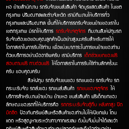
หอ ย้ายสำนักงาน รถรับจ้างขนส่งสินค้า จัดบูธแสดงสินค้า ในเขต
กรุงเทพ ปริมณฑลและต่างจังหวัด เรามีทีมงานให้บริการทั่ว
กรุงเทพและปริมณฑล พื้นที่ให้บริการรถรับจ้างขนย้ายของเราใน
เขตกรุงเทพ มีรถให้บริการ
รถรับจ้างจตุจักร
ทีมงานสิงห์ปทุมรถ
รับจ้างต้องขอขอบคุณลูกค้าเป็นอย่างสูงนะครับสำหรับการให้
โอกาสเราในการรับใช้ท่าน เพื่อแบ่งเบาภาระในการขนย้ายของท่าน
ด้วยบริการอย่างมืออาชีพครับ เรามีบริการ
เด็กช่วยยกของฟรี
สอบถามฟรี ทางด่วนฟรี
ให้โอกาสเราในการรับใช้ท่านสักครั้งนะ
ครับ ขอบคุณครับ
สิงห์ปทุม รถรับจ้างขนของ รถขนของ รถรับจ้าง รถ
กระบะรับจ้าง รถส่งของ รถขนส่งสินค้า
รถขนของจตุจักร
ให้
บริการสำหรับงานย้ายบ้าน ย้ายหอ ขนส่งสินค้า ฟรีเด็กยกของ
ลักษณะของรถที่ให้บริการคือ
รถกระบะรับจ้างตู้ทึบ หลังคาสูง ปิด
มิดชิด
ป้องกันทรัพย์สินหรือสินค้าของท่านไม่ให้เปียกฝน โดน
แดด หรือสูญหายระหว่างทางจากแรงลม ดังนั้นจึงมั่นใจได้เลยว่า