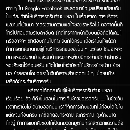
ค้นหาบริการ รถรับจ้างขนของ รถรับจ้าง รถขนของ
ต่าง ๆ ใน Google Facebook และลองหาข้อมูลเปรียบเทียบกัน
ในแต่ละเจ้าที่ให้บริการรถรับจ้างขนของ ในเรื่องราคา การบริการ
ผลงานทีี่ผ่านมา ว่าตรงตามความพอใจของเราหรือไม่ ต่อจากนั้นก็
โทรไปสอบถามรายละเอียด (กดโทรจากหน้าเว็บบนมือถือได้เลย)
หรืออาจจะแชทสอบถามไปทางไลน์ก็ได้ครับ เมื่อเรามั่นใจแล้วก็
ทำการตกลงกันกับผู้ให้บริการรถขนของนั้น ๆ นะครับ โดยอาจจะ
มีการจองวันขนย้ายล่วงหน้าและอาจจะต้องมีการจ่ายมัดจำสำหรับ
จองคิวรถไว้ก่อนครับ เพื่อให้แน่ใจว่ามีรถให้บริิการย้ายบ้าน ย้าย
หอ ย้ายคอนโดของเราในวันทีี่เราจะย้ายออกแน่ ๆ เมื่อขนย้าย
เสร็จก็ชำระค่าบริการครับ
หลังจากได้ตกลงกับผู้ให้บริการรถรับจ้างขนของ
เรียบร้อยแล้ว ก็ถึงขั้นตอนในการเก็บข้าวของรอครับ......ในช่วงวัน
เวลาที่เรายังไม่ได้ย้ายออกนั้น เราก็จัดการเก็บของที่ไม่ค่อยได้ใช้ใน
แต่ละวันก่อนครับ หาซื้อกล่องกระดาษ ลังกระดาษ ถุงดำขนาด
ใหญ่ ทำการแยกสิ่งของให้เป็นหมวดหมู่ตามที่เราสะดวกและง่ายต่อ