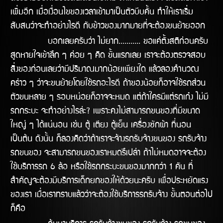
เพิ่มอีก เมื่อเงื่อนไขของเวลาเข้ามาเป็นตัวบีบคั้น ทำให้เราเริ่ม
สับสนว่าจะทำอย่างไรดี กับข้าวของมากมายที่จะต้องขนย้ายออก
บอกเลยครับว่า ไม่ยาก........... ขอแค่ตั้งสติก่อนครับ
สูดหายใจเข้าลึก ๆ ค่อย ๆ คิด ขั้นแรกเลย เราจะต้องตรวจสอบ
สิ่งของก่อนเลยว่ามีปริมาณมากน้อยเพียงใด แล้วลองคำนวณ
คร่าว ๆ ว่าจะขนย้ายโดยใช้รถอะไรดี ถ้าของน้อยก็อาจใช้รถส่วน
ตัวขนหลาย ๆ รอบหน่อยก็อาจจะหมด แต่ถ้าใครมีแต่รถเก๋ง ไม่มี
รถกระบะ จะทำอย่างไรล่ะ? เพราะคงไม่สามารถขนของที่มีขนาด
ใหญ่ ๆ ได้แน่นอน เช่น ตู้ เตียง ตู้เย็น เครื่องซักผ้า ที่นอน
เป็นต้น ดังนั้น ก็ลองคิดว่าถ้าเราจะจ้างรถรับจ้างขนของ รถรับจ้าง
รถขนของ จะสามารถขนของเราหมดรึเปล่า ถ้าไม่หมดอาจจะต้อง
ใช้บริการรถ 6 ล้อ หรือใช้รถกระบะขนของมากกว่า 1 คัน ที่
สำคัญจะต้องมีบริการเด็กยกของให้ด้วยนะครับ เพื่อประหยัดแรง
ของเรา เมื่อเราทราบแล้วว่าจะต้องใช้บริการรถรับจ้าง ขั้นตอนต่อไป
ก็คือ