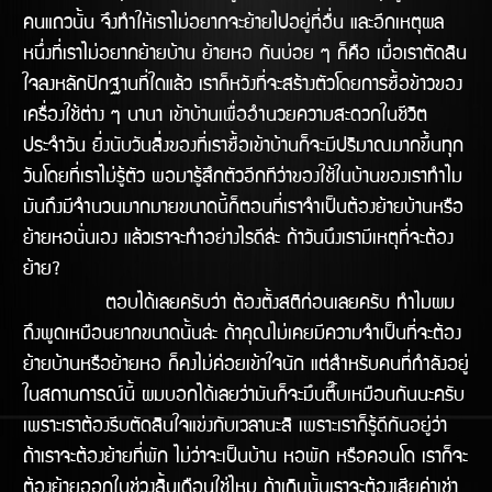
คนแถวนั้น จึงทำให้เราไม่อยากจะย้ายไปอยู่ที่อื่น และอีกเหตุผล
หนึ่งที่เราไม่อยากย้ายบ้าน ย้ายหอ กันบ่อย ๆ ก็คือ เมื่อเราตัดสิน
ใจลงหลักปักฐานที่ใดแล้ว เราก็หวังที่จะสร้างตัวโดยการซื้อข้าวของ
เครื่องใช้ต่าง ๆ นานา เข้าบ้านเพื่ออำนวยความสะดวกในชีวิต
ประจำวัน ยิ่งนับวันสิ่งของที่เราซื้อเข้าบ้านก็จะมีปริมาณมากขึ้นทุก
วันโดยที่เราไม่รู้ตัว พอมารู้สึกตัวอีกทีว่าของใช้ในบ้านของเราทำไม
มันถึงมีจำนวนมากมายขนาดนี้ก็ตอนที่เราจำเป็นต้องย้ายบ้านหรือ
ย้ายหอนั่นเอง แล้วเราจะทำอย่างไรดีล้่ะ ถ้าวันนึงเรามีเหตุที่จะต้อง
ย้าย?
ตอบได้เลยครับว่า ต้องตั้งสติก่อนเลยครับ ทำไมผม
ถึงพูดเหมือนยากขนาดนั้นล่ะ ถ้าคุณไม่เคยมีความจำเป็นที่จะต้อง
ย้ายบ้านหรือย้ายหอ ก็คงไม่ค่อยเข้้าใจนัก แต่สำหรับคนที่กำลังอยู่
ในสถานการณ์นี้ ผมบอกได้เลยว่ามันก็จะมึนตึ๊บเหมือนกันนะครับ
เพราะเราต้องรีบตัดสินใจแข่งกับเวลานะสิ เพราะเราก็รู้ดีกันอยู่ว่า
ถ้าเราจะต้องย้ายที่พัก ไม่ว่าจะเป็นบ้าน หอพัก หรือคอนโด เราก็จะ
ต้องย้ายออกในช่่วงสิ้นเดือนใช่ไหม ถ้าเกินนั้นเราจะต้องเสียค่าเช่า