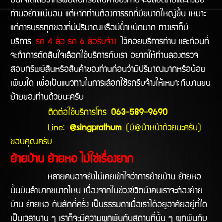
มั่นใจได้เลยว่าทรัพย์สินหรือสินค้าของท่านจะปลอดภัยและถึงมือ
ท่านอย่างแน่นอน แต่หากท่านต้องการรถที่มีขนาดใหญ่ขึ้น เหมาะ
แก่การบรรทุกของที่มีปริมาณหรือมีน้ำหนักมาก ทางเราก็มี
บริการ
รถ 4 ล้อ รถ 6 ล้อรับจ้าง
ไว้คอยบริการท่าน และก่อนที่
จะทำการตัดสินใจเลือกใช้บริการกับเรา อยากให้ท่านลองตรวจ
สอบทรัพย์สินหรือสินค้าของท่านก่อนว่ามีปริมาณมากหรือน้อย
เพียงใด เพื่อเป็นแนวทางในการเลือกใช้รถรับจ้างให้เหมาะกับงานขน
ย้ายของท่านด้วยนะครับ
ติดต่อใช้บริการโทร
063-589-9690
Line:
@singprathum
(มี@นำหน้าด้วยนะครับ)
ขอบคุณครับ
ย้ายบ้าน ย้ายหอ ไม่ใช่เรื่องยาก
หลายคนอาจยังไม่เคยเข้าใจว่าการย้ายบ้าน ย้ายหอ
นั้นมันลำบากขนาดไหน เนื่องจากในช่วงชีวิตนึงคนเราจะต้องย้าย
บ้าน ย้ายหอ กันสักกี่ครั้ง เป็นธรรมดาเมื่อเราได้อยูอาศัยอยู่ที่ใด
เป็นเวลานาน ๆ เราก็จะมีความผูกพันกับสถานที่นั้น ๆ ผูกพันกับ