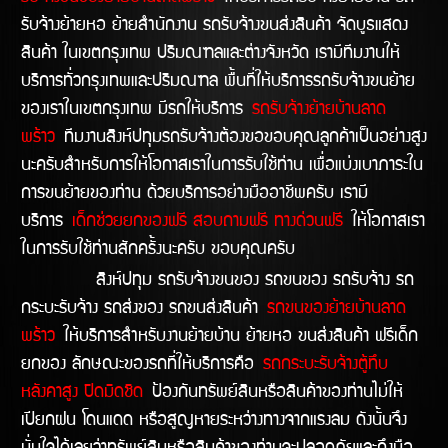
รับจ้างย้ายหอ ย้ายสำนักงาน รถรับจ้างขนส่งสินค้า จัดบูธแสดง
สินค้า ในเขตกรุงเทพ ปริมณฑลและต่างจังหวัด เรามีทีมงานให้
บริการทั่วกรุงเทพและปริมณฑล พื้นที่ให้บริการรถรับจ้างขนย้าย
ของเราในเขตกรุงเทพ มีรถให้บริการ
รถรับจ้างย้ายบ้านลาด
พร้าว
ทีมงานสิงห์ปทุมรถรับจ้างต้องขอขอบคุณลูกค้าเป็นอย่างสูง
นะครับสำหรับการให้โอกาสเราในการรับใช้ท่าน เพื่อแบ่งเบาภาระใน
การขนย้ายของท่าน ด้วยบริการอย่างมืออาชีพครับ เรามี
บริการ
เด็กช่วยยกของฟรี สอบถามฟรี ทางด่วนฟรี
ให้โอกาสเรา
ในการรับใช้ท่านสักครั้งนะครับ ขอบคุณครับ
สิงห์ปทุม รถรับจ้างขนของ รถขนของ รถรับจ้าง รถ
กระบะรับจ้าง รถส่งของ รถขนส่งสินค้า
รถขนของย้ายบ้านลาด
พร้าว
ให้บริการสำหรับงานย้ายบ้าน ย้ายหอ ขนส่งสินค้า ฟรีเด็ก
ยกของ ลักษณะของรถที่ให้บริการคือ
รถกระบะรับจ้างตู้ทึบ
หลังคาสูง ปิดมิดชิด
ป้องกันทรัพย์สินหรือสินค้าของท่านไม่ให้
เปียกฝน โดนแดด หรือสูญหายระหว่างทางจากแรงลม ดังนั้นจึง