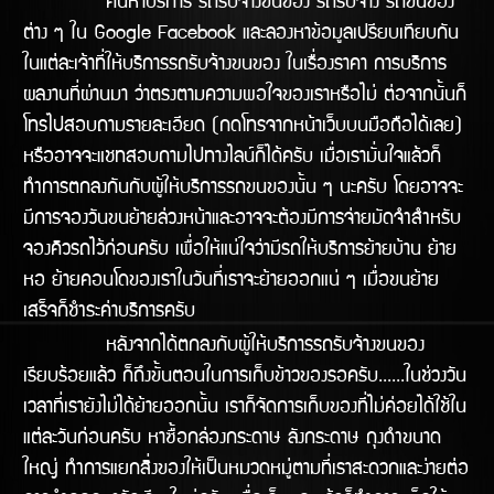
ค้นหาบริการ รถรับจ้างขนของ รถรับจ้าง รถขนของ
ต่าง ๆ ใน Google Facebook และลองหาข้อมูลเปรียบเทียบกัน
ในแต่ละเจ้าที่ให้บริการรถรับจ้างขนของ ในเรื่องราคา การบริการ
ผลงานทีี่ผ่านมา ว่าตรงตามความพอใจของเราหรือไม่ ต่อจากนั้นก็
โทรไปสอบถามรายละเอียด (กดโทรจากหน้าเว็บบนมือถือได้เลย)
หรืออาจจะแชทสอบถามไปทางไลน์ก็ได้ครับ เมื่อเรามั่นใจแล้วก็
ทำการตกลงกันกับผู้ให้บริการรถขนของนั้น ๆ นะครับ โดยอาจจะ
มีการจองวันขนย้ายล่วงหน้าและอาจจะต้องมีการจ่ายมัดจำสำหรับ
จองคิวรถไว้ก่อนครับ เพื่อให้แน่ใจว่ามีรถให้บริิการย้ายบ้าน ย้าย
หอ ย้ายคอนโดของเราในวันทีี่เราจะย้ายออกแน่ ๆ เมื่อขนย้าย
เสร็จก็ชำระค่าบริการครับ
หลังจากได้ตกลงกับผู้ให้บริการรถรับจ้างขนของ
เรียบร้อยแล้ว ก็ถึงขั้นตอนในการเก็บข้าวของรอครับ......ในช่วงวัน
เวลาที่เรายังไม่ได้ย้ายออกนั้น เราก็จัดการเก็บของที่ไม่ค่อยได้ใช้ใน
แต่ละวันก่อนครับ หาซื้อกล่องกระดาษ ลังกระดาษ ถุงดำขนาด
ใหญ่ ทำการแยกสิ่งของให้เป็นหมวดหมู่ตามที่เราสะดวกและง่ายต่อ