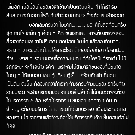
เพิ่มอีก เมื่อเงื่อนไขของเวลาเข้ามาเป็นตัวบีบคั้น ทำให้เราเริ่ม
สับสนว่าจะทำอย่างไรดี กับข้าวของมากมายที่จะต้องขนย้ายออก
บอกเลยครับว่า ไม่ยาก........... ขอแค่ตั้งสติก่อนครับ
สูดหายใจเข้าลึก ๆ ค่อย ๆ คิด ขั้นแรกเลย เราจะต้องตรวจสอบ
สิ่งของก่อนเลยว่ามีปริมาณมากน้อยเพียงใด แล้วลองคำนวณ
คร่าว ๆ ว่าจะขนย้ายโดยใช้รถอะไรดี ถ้าของน้อยก็อาจใช้รถส่วน
ตัวขนหลาย ๆ รอบหน่อยก็อาจจะหมด แต่ถ้าใครมีแต่รถเก๋ง ไม่มี
รถกระบะ จะทำอย่างไรล่ะ? เพราะคงไม่สามารถขนของที่มีขนาด
ใหญ่ ๆ ได้แน่นอน เช่น ตู้ เตียง ตู้เย็น เครื่องซักผ้า ที่นอน
เป็นต้น ดังนั้น ก็ลองคิดว่าถ้าเราจะจ้างรถรับจ้างขนของ รถรับจ้าง
รถขนของ จะสามารถขนของเราหมดรึเปล่า ถ้าไม่หมดอาจจะต้อง
ใช้บริการรถ 6 ล้อ หรือใช้รถกระบะขนของมากกว่า 1 คัน ที่
สำคัญจะต้องมีบริการเด็กยกของให้ด้วยนะครับ เพื่อประหยัดแรง
ของเรา เมื่อเราทราบแล้วว่าจะต้องใช้บริการรถรับจ้าง ขั้นตอนต่อไป
ก็คือ